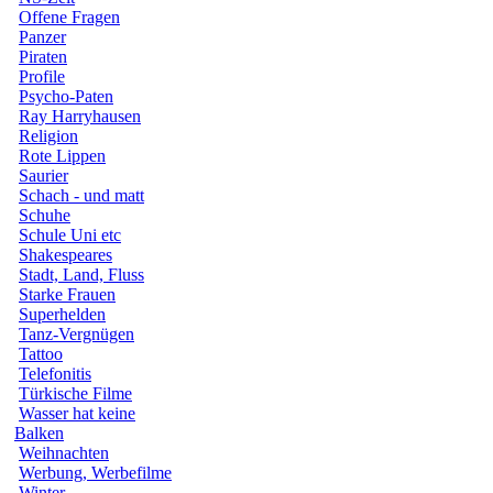
Offene Fragen
Panzer
Piraten
Profile
Psycho-Paten
Ray Harryhausen
Religion
Rote Lippen
Saurier
Schach - und matt
Schuhe
Schule Uni etc
Shakespeares
Stadt, Land, Fluss
Starke Frauen
Superhelden
Tanz-Vergnügen
Tattoo
Telefonitis
Türkische Filme
Wasser hat keine
Balken
Weihnachten
Werbung, Werbefilme
Winter