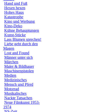
Hand und Fuß
Hexen hexen
Hohes Haus
Katastrophe
Kino und Werbung
Kino-Deko
Kühne Behauptungen
Kunst-Stücke
Lass Blumen sprechen!
Liebe geht durch den
Magen
Lost and Found
Männer unter sich
Märchen
Maler & Bildhauer
Maschinenpistolen
Medien
Medizinisches
Mensch und Pferd
Motorrad
Musikalisches
Nackte Tatsachen
Neue Filmkunst 1953-
1974
NS-Zeit