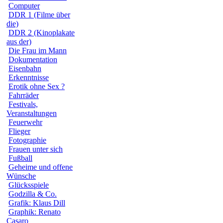
Computer
DDR 1 (Filme über
die)
DDR 2 (Kinoplakate
aus der)
Die Frau im Mann
Dokumentation
Eisenbahn
Erkenntnisse
Erotik ohne Sex ?
Fahrräder
Festivals,
Veranstaltungen
Feuerwehr
Flieger
Fotographie
Frauen unter sich
Fußball
Geheime und offene
Wünsche
Glücksspiele
Godzilla & Co.
Grafik: Klaus Dill
Graphik: Renato
Casaro