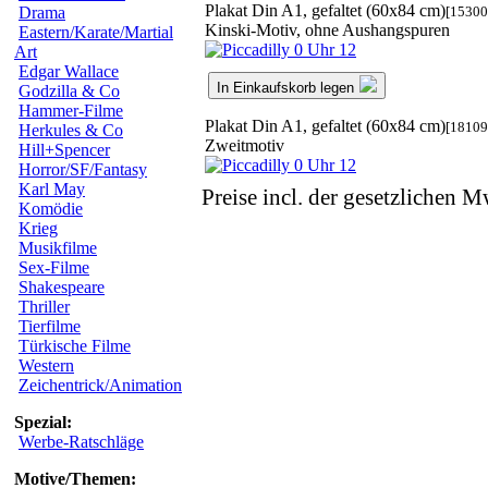
Plakat Din A1, gefaltet (60x84 cm)
[15300
Drama
Kinski-Motiv, ohne Aushangspuren
Eastern/Karate/Martial
Art
Edgar Wallace
In Einkaufskorb legen
Godzilla & Co
Hammer-Filme
Plakat Din A1, gefaltet (60x84 cm)
[18109
Herkules & Co
Zweitmotiv
Hill+Spencer
Horror/SF/Fantasy
Karl May
Preise incl. der gesetzlichen M
Komödie
Krieg
Musikfilme
Sex-Filme
Shakespeare
Thriller
Tierfilme
Türkische Filme
Western
Zeichentrick/Animation
Spezial:
Werbe-Ratschläge
Motive/Themen: