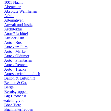
1001 Nacht
Abenteuer
Absolute Wahrheiten
Afrika
Alternativen
Anwalt und Justiz
Architektur
Atom? Ja bitte!
Auf der Alm...
Auto - Bus
Auto - im Film
Auto - Marken
Auto - Oldtimer
Auto - Phantasien
Auto - Rennen
Auto - Trucks
Autos - wie du und ich
Ballon & Luftschiff
Beamte & Co.
Berge
Berufsgruppen
Big Brother is
watching you
Böse Tiere
Buchhalterfreuden