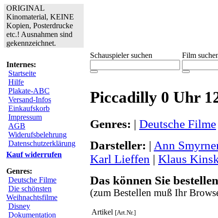
ORIGINAL
Kinomaterial, KEINE
Kopien, Posterdrucke
etc.! Ausnahmen sind
gekennzeichnet.
Schauspieler suchen
Film suche
Internes:
Startseite
Hilfe
Plakate-ABC
Piccadilly 0 Uhr 1
Versand-Infos
Einkaufskorb
Impressum
Genres:
|
Deutsche Filme
AGB
Widerufsbelehrung
Darsteller:
|
Ann Smyrne
Datenschutzerklärung
Kauf widerrufen
Karl Lieffen
|
Klaus Kinsk
Genres:
Das können Sie bestellen
Deutsche Filme
Die schönsten
(zum Bestellen muß Ihr Browse
Weihnachtsfilme
Disney
Artikel
[Art.Nr.]
Dokumentation