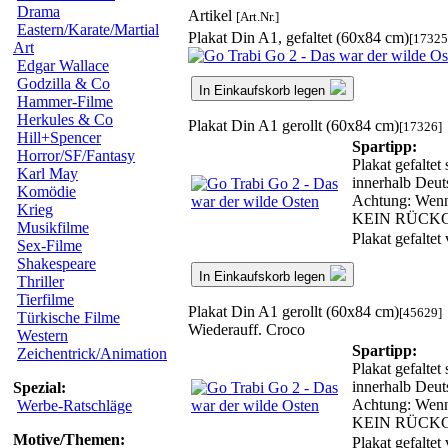
Drama
Artikel
[Art.Nr.]
Eastern/Karate/Martial
Plakat Din A1, gefaltet (60x84 cm)
[17325
Art
Edgar Wallace
Godzilla & Co
In Einkaufskorb legen
Hammer-Filme
Herkules & Co
Plakat Din A1 gerollt (60x84 cm)
[17326]
Hill+Spencer
Spartipp:
Horror/SF/Fantasy
Plakat gefaltet
Karl May
innerhalb Deut
Komödie
Achtung: Wenn w
Krieg
KEIN RÜCK
Musikfilme
Plakat gefalte
Sex-Filme
Shakespeare
In Einkaufskorb legen
Thriller
Tierfilme
Plakat Din A1 gerollt (60x84 cm)
[45629]
Türkische Filme
Wiederauff. Croco
Western
Spartipp:
Zeichentrick/Animation
Plakat gefaltet
innerhalb Deut
Spezial:
Achtung: Wenn w
Werbe-Ratschläge
KEIN RÜCK
Motive/Themen:
Plakat gefalte