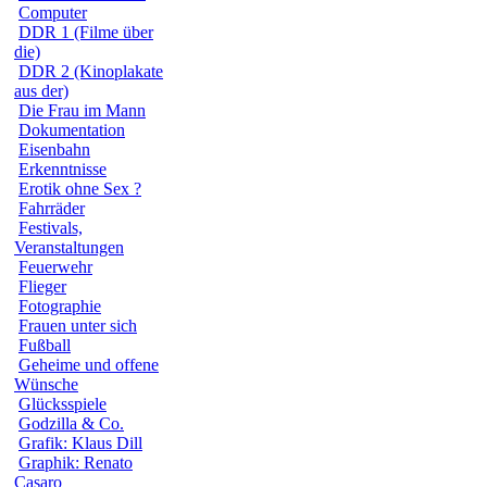
Computer
DDR 1 (Filme über
die)
DDR 2 (Kinoplakate
aus der)
Die Frau im Mann
Dokumentation
Eisenbahn
Erkenntnisse
Erotik ohne Sex ?
Fahrräder
Festivals,
Veranstaltungen
Feuerwehr
Flieger
Fotographie
Frauen unter sich
Fußball
Geheime und offene
Wünsche
Glücksspiele
Godzilla & Co.
Grafik: Klaus Dill
Graphik: Renato
Casaro