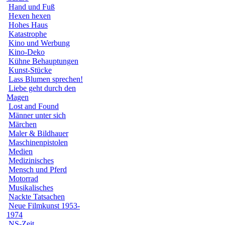
Hand und Fuß
Hexen hexen
Hohes Haus
Katastrophe
Kino und Werbung
Kino-Deko
Kühne Behauptungen
Kunst-Stücke
Lass Blumen sprechen!
Liebe geht durch den
Magen
Lost and Found
Männer unter sich
Märchen
Maler & Bildhauer
Maschinenpistolen
Medien
Medizinisches
Mensch und Pferd
Motorrad
Musikalisches
Nackte Tatsachen
Neue Filmkunst 1953-
1974
NS-Zeit