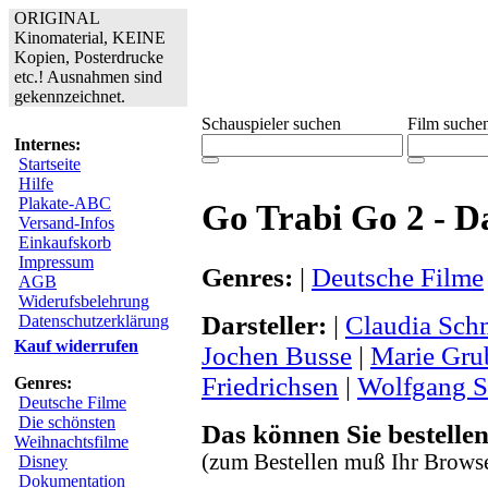
ORIGINAL
Kinomaterial, KEINE
Kopien, Posterdrucke
etc.! Ausnahmen sind
gekennzeichnet.
Schauspieler suchen
Film suche
Internes:
Startseite
Hilfe
Plakate-ABC
Go Trabi Go 2 - D
Versand-Infos
Einkaufskorb
Impressum
Genres:
|
Deutsche Filme
AGB
Widerufsbelehrung
Darsteller:
|
Claudia Sch
Datenschutzerklärung
Kauf widerrufen
Jochen Busse
|
Marie Gru
Friedrichsen
|
Wolfgang 
Genres:
Deutsche Filme
Die schönsten
Das können Sie bestellen
Weihnachtsfilme
(zum Bestellen muß Ihr Browse
Disney
Dokumentation