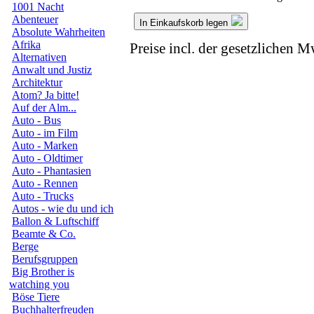
1001 Nacht
Abenteuer
In Einkaufskorb legen
Absolute Wahrheiten
Afrika
Preise incl. der gesetzlichen M
Alternativen
Anwalt und Justiz
Architektur
Atom? Ja bitte!
Auf der Alm...
Auto - Bus
Auto - im Film
Auto - Marken
Auto - Oldtimer
Auto - Phantasien
Auto - Rennen
Auto - Trucks
Autos - wie du und ich
Ballon & Luftschiff
Beamte & Co.
Berge
Berufsgruppen
Big Brother is
watching you
Böse Tiere
Buchhalterfreuden