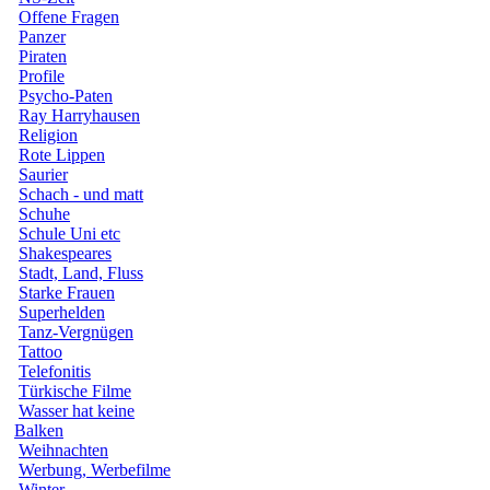
Offene Fragen
Panzer
Piraten
Profile
Psycho-Paten
Ray Harryhausen
Religion
Rote Lippen
Saurier
Schach - und matt
Schuhe
Schule Uni etc
Shakespeares
Stadt, Land, Fluss
Starke Frauen
Superhelden
Tanz-Vergnügen
Tattoo
Telefonitis
Türkische Filme
Wasser hat keine
Balken
Weihnachten
Werbung, Werbefilme
Winter