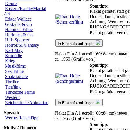
Drama
Spartipp:
Eastern/Karate/Martial
Plakat gefaltet statt 
Art
Deutschlands, restlic
Edgar Wallace
Achtung: Wenn wir das
Godzilla & Co
RÜCKGABERECH
Hammer-Filme
Plakat gefaltet verse
Herkules & Co
Hill+Spencer
In Einkaufskorb legen
Horror/SF/Fantasy
Karl May
Plakat Din A1 gerollt (60x84 cm)
[18068]
Komödie
ca. 1960 (Grafik von )
Krieg
Spartipp:
Musikfilme
Plakat gefaltet statt 
Sex-Filme
Deutschlands, restlic
Shakespeare
Achtung: Wenn wir das
Thriller
RÜCKGABERECH
Tierfilme
Plakat gefaltet verse
Türkische Filme
Western
Zeichentrick/Animation
In Einkaufskorb legen
Spezial:
Plakat Din A1 gerollt (60x84 cm)
[18069]
Werbe-Ratschläge
ca. 1965 (Grafik von )
Spartipp:
Motive/Themen:
Plakat gefaltet statt 