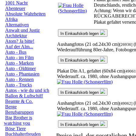
1001 Nacht
Deutschlands, restlic
Abenteuer
Achtung: Wenn wir das
Absolute Wahrheiten
RÜCKGABERECH
Afrika
Plakat gefaltet verse
Alternativen
Anwalt und Justiz
In Einkaufskorb legen
Architektur
Atom? Ja bitte!
Aushangfotos (21 od.24x30 cm)
(
[26936]
Auf der Alm...
Wiederaufführung 80er-Jahre, Fotoboge
Auto - Bus
Auto - im Film
In Einkaufskorb legen
Auto - Marken
Auto - Oldtimer
Plakat Din A1, gefaltet (60x84 cm)
[49061
Auto - Phantasien
Wiederauff. ca. 1980, ohne Aushangspur
Auto - Rennen
Auto - Trucks
Autos - wie du und ich
In Einkaufskorb legen
Ballon & Luftschiff
Beamte & Co.
Aushangfotos (21 od.24x30 cm)
(
[49062]
Berge
Wiederauff. ca. 1980, ohne Aushangspur
Berufsgruppen
Big Brother is
watching you
In Einkaufskorb legen
Böse Tiere
Buchhalterfreuden
Preise incl. der gesetzlichen M