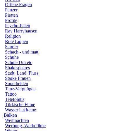
Offene Fragen
Panzer
Piraten
Profile
Psycho-Paten
Ray Harryhausen
Religion
Rote Lippen
Saurier
Schach - und matt
Schuhe
Schule Uni etc
Shakespeares
Stadt, Land, Fluss
Starke Frauen
Superhelden
Tanz-Vergnügen
Tattoo
Telefonitis
Türkische Filme
Wasser hat keine
Balken
Weihnachten
Werbung, Werbefilme
Winter