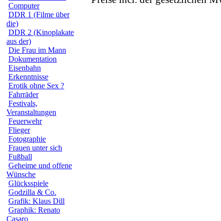
Computer
DDR 1 (Filme über
die)
DDR 2 (Kinoplakate
aus der)
Die Frau im Mann
Dokumentation
Eisenbahn
Erkenntnisse
Erotik ohne Sex ?
Fahrräder
Festivals,
Veranstaltungen
Feuerwehr
Flieger
Fotographie
Frauen unter sich
Fußball
Geheime und offene
Wünsche
Glücksspiele
Godzilla & Co.
Grafik: Klaus Dill
Graphik: Renato
Casaro