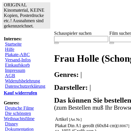
ORIGINAL
Kinomaterial, KEINE
Kopien, Posterdrucke
etc.! Ausnahmen sind
gekennzeichnet.
Schauspieler suchen
Film suche
Internes:
Startseite
Hilfe
Plakate-ABC
Frau Holle (Schon
Versand-Infos
Einkaufskorb
Impressum
Genres:
|
AGB
Widerufsbelehrung
Darsteller:
|
Datenschutzerklärung
Kauf widerrufen
Das können Sie bestellen
Genres:
(zum Bestellen muß Ihr Browse
Deutsche Filme
Die schönsten
Weihnachtsfilme
Artikel
[Art.Nr.]
Disney
Plakat Din A1 gerollt (60x84 cm)
[18067]
Dokumentation
ca. 1955 (Grafik von )