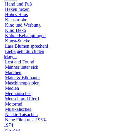
Hand und Fuß
Hexen hexen
Hohes Haus
Katastrophe
Kino und Werbung
Kino-Deko
Kühne Behauptungen
Kunst-Stücke
Lass Blumen sprechen!
Liebe geht durch den
Magen
Lost and Found
Männer unter sich
Märchen
Maler & Bildhauer
Maschinenpistolen
Medien
Medizinisches
Mensch und Pferd
Motorrad
Musikalisches
Nackte Tatsachen
Neue Filmkunst 1953-
1974
NS-Zeit