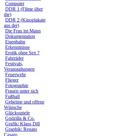
Computer
DDR 1 (Filme über
die)
DDR 2 (Kinoplakate
aus der)
Die Frau im Mann
Dokumentation
Eisenbahn
Erkenntnisse
Erotik ohne Sex ?
Fahrräder
Festivals,
Veranstaltungen
Feuerwehr
Flieger
Fotographie
Frauen unter sich
Fußball
Geheime und offene
Wünsche
Glücksspiele
Godzilla & Co.
Grafik: Klaus Dill
Graphik: Renato
Casaro