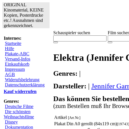
ORIGINAL
Kinomaterial, KEINE
Kopien, Posterdrucke
etc.! Ausnahmen sind
gekennzeichnet.
Schauspieler suchen
Film suche
Internes:
Startseite
Hilfe
Plakate-ABC
Elektra (Jennifer
Versand-Infos
Einkaufskorb
Impressum
Genres:
|
AGB
Widerufsbelehrung
Darsteller:
|
Jennifer Gar
Datenschutzerklärung
Kauf widerrufen
Das können Sie bestellen
Genres:
(zum Bestellen muß Ihr Browse
Deutsche Filme
Die schönsten
Weihnachtsfilme
Artikel
[Art.Nr.]
Disney
Plakat Din A0 gerollt (84x119 cm)
[19743
Dokumentation