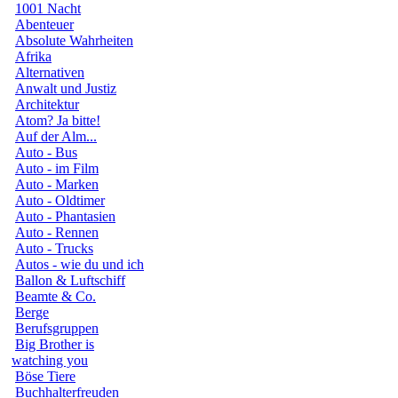
1001 Nacht
Abenteuer
Absolute Wahrheiten
Afrika
Alternativen
Anwalt und Justiz
Architektur
Atom? Ja bitte!
Auf der Alm...
Auto - Bus
Auto - im Film
Auto - Marken
Auto - Oldtimer
Auto - Phantasien
Auto - Rennen
Auto - Trucks
Autos - wie du und ich
Ballon & Luftschiff
Beamte & Co.
Berge
Berufsgruppen
Big Brother is
watching you
Böse Tiere
Buchhalterfreuden