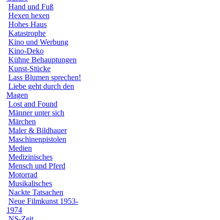
Hand und Fuß
Hexen hexen
Hohes Haus
Katastrophe
Kino und Werbung
Kino-Deko
Kühne Behauptungen
Kunst-Stücke
Lass Blumen sprechen!
Liebe geht durch den
Magen
Lost and Found
Männer unter sich
Märchen
Maler & Bildhauer
Maschinenpistolen
Medien
Medizinisches
Mensch und Pferd
Motorrad
Musikalisches
Nackte Tatsachen
Neue Filmkunst 1953-
1974
NS-Zeit