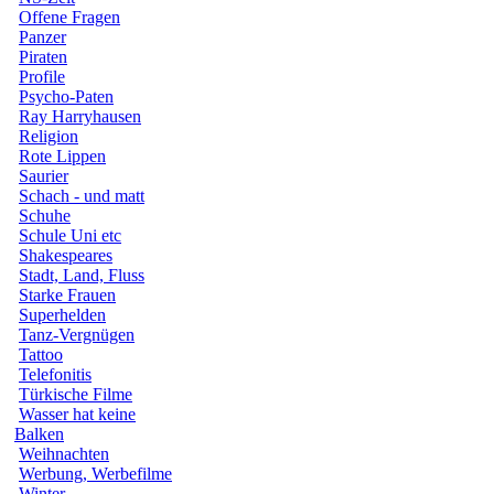
Offene Fragen
Panzer
Piraten
Profile
Psycho-Paten
Ray Harryhausen
Religion
Rote Lippen
Saurier
Schach - und matt
Schuhe
Schule Uni etc
Shakespeares
Stadt, Land, Fluss
Starke Frauen
Superhelden
Tanz-Vergnügen
Tattoo
Telefonitis
Türkische Filme
Wasser hat keine
Balken
Weihnachten
Werbung, Werbefilme
Winter