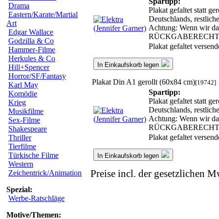
Spartipp:
Drama
Plakat gefaltet statt 
Eastern/Karate/Martial
Deutschlands, restlic
Art
Achtung: Wenn wir das 
Edgar Wallace
RÜCKGABERECHT
Godzilla & Co
Plakat gefaltet versen
Hammer-Filme
Herkules & Co
In Einkaufskorb legen
Hill+Spencer
Horror/SF/Fantasy
Plakat Din A1 gerollt (60x84 cm)
[19742]
Karl May
Spartipp:
Komödie
Plakat gefaltet statt 
Krieg
Deutschlands, restlic
Musikfilme
Achtung: Wenn wir das 
Sex-Filme
RÜCKGABERECHT
Shakespeare
Plakat gefaltet versen
Thriller
Tierfilme
Türkische Filme
In Einkaufskorb legen
Western
Preise incl. der gesetzlichen M
Zeichentrick/Animation
Spezial:
Werbe-Ratschläge
Motive/Themen: