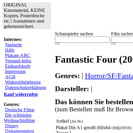
ORIGINAL
Kinomaterial, KEINE
Kopien, Posterdrucke
etc.! Ausnahmen sind
gekennzeichnet.
Schauspieler suchen
Film suche
Internes:
Startseite
Hilfe
Plakate-ABC
Fantastic Four (20
Versand-Infos
Einkaufskorb
Impressum
Genres:
|
Horror/SF/Fant
AGB
Widerufsbelehrung
Darsteller:
|
Datenschutzerklärung
Kauf widerrufen
Das können Sie bestellen
Genres:
(zum Bestellen muß Ihr Browse
Deutsche Filme
Die schönsten
Weihnachtsfilme
Artikel
[Art.Nr.]
Disney
Plakat Din A1 gerollt (60x84 cm)
[20056]
Dokumentation
Teaser 1