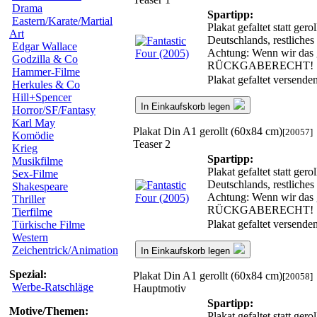
Drama
Spartipp:
Eastern/Karate/Martial
Plakat gefaltet statt ge
Art
Deutschlands, restliche
Edgar Wallace
Achtung: Wenn wir das ge
Godzilla & Co
RÜCKGABERECHT!
Hammer-Filme
Plakat gefaltet versend
Herkules & Co
Hill+Spencer
In Einkaufskorb legen
Horror/SF/Fantasy
Karl May
Plakat Din A1 gerollt (60x84 cm)
[20057]
Komödie
Teaser 2
Krieg
Spartipp:
Musikfilme
Plakat gefaltet statt ge
Sex-Filme
Deutschlands, restliche
Shakespeare
Achtung: Wenn wir das ge
Thriller
RÜCKGABERECHT!
Tierfilme
Plakat gefaltet versend
Türkische Filme
Western
Zeichentrick/Animation
In Einkaufskorb legen
Spezial:
Plakat Din A1 gerollt (60x84 cm)
[20058]
Werbe-Ratschläge
Hauptmotiv
Spartipp:
Motive/Themen:
Plakat gefaltet statt ge