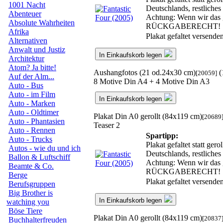
1001 Nacht
Deutschlands, restliche
Abenteuer
Achtung: Wenn wir das ge
Absolute Wahrheiten
RÜCKGABERECHT!
Afrika
Plakat gefaltet versend
Alternativen
Anwalt und Justiz
In Einkaufskorb legen
Architektur
Atom? Ja bitte!
Aushangfotos (21 od.24x30 cm)
(
[20059]
Auf der Alm...
8 Motive Din A4 + 4 Motive Din A3
Auto - Bus
Auto - im Film
In Einkaufskorb legen
Auto - Marken
Auto - Oldtimer
Plakat Din A0 gerollt (84x119 cm)
[20689
Auto - Phantasien
Teaser 2
Auto - Rennen
Spartipp:
Auto - Trucks
Plakat gefaltet statt ge
Autos - wie du und ich
Deutschlands, restliche
Ballon & Luftschiff
Achtung: Wenn wir das ge
Beamte & Co.
RÜCKGABERECHT!
Berge
Plakat gefaltet versend
Berufsgruppen
Big Brother is
In Einkaufskorb legen
watching you
Böse Tiere
Plakat Din A0 gerollt (84x119 cm)
[20837
Buchhalterfreuden