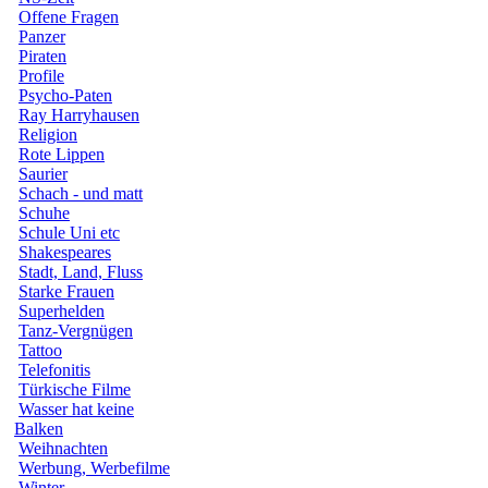
Offene Fragen
Panzer
Piraten
Profile
Psycho-Paten
Ray Harryhausen
Religion
Rote Lippen
Saurier
Schach - und matt
Schuhe
Schule Uni etc
Shakespeares
Stadt, Land, Fluss
Starke Frauen
Superhelden
Tanz-Vergnügen
Tattoo
Telefonitis
Türkische Filme
Wasser hat keine
Balken
Weihnachten
Werbung, Werbefilme
Winter