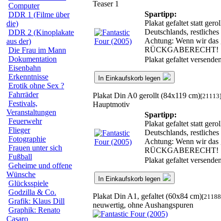
Teaser 1
Computer
Spartipp:
DDR 1 (Filme über
Plakat gefaltet statt ge
die)
Deutschlands, restliche
DDR 2 (Kinoplakate
Achtung: Wenn wir das ge
aus der)
RÜCKGABERECHT!
Die Frau im Mann
Dokumentation
Plakat gefaltet versend
Eisenbahn
Erkenntnisse
In Einkaufskorb legen
Erotik ohne Sex ?
Fahrräder
Plakat Din A0 gerollt (84x119 cm)
[21113
Festivals,
Hauptmotiv
Veranstaltungen
Spartipp:
Feuerwehr
Plakat gefaltet statt ge
Flieger
Deutschlands, restliche
Fotographie
Achtung: Wenn wir das ge
Frauen unter sich
RÜCKGABERECHT!
Fußball
Plakat gefaltet versend
Geheime und offene
Wünsche
In Einkaufskorb legen
Glücksspiele
Godzilla & Co.
Plakat Din A1, gefaltet (60x84 cm)
[21188
Grafik: Klaus Dill
neuwertig, ohne Aushangspuren
Graphik: Renato
Casaro