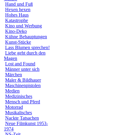
Hand und Fuß
Hexen hexen
Hohes Haus
Katastrophe
Kino und Werbung
Kino-Deko
Kühne Behauptungen
Kunst-Stücke
Lass Blumen sprechen!
Liebe geht durch den
Magen
Lost and Found
Männer unter sich
Märchen
Maler & Bildhauer
Maschinenpistolen
Medien
Medizinisches
Mensch und Pferd
Motorrad
Musikalisches
Nackte Tatsachen
Neue Filmkunst 1953-
1974
NS-Zeit