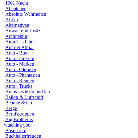
1001 Nacht
Abenteuer
Absolute Wahrheiten
Afrika
Alternativen
Anwalt und Justiz
Architektur
Atom? Ja bitte!
Auf der Alm...
Auto - Bus
Auto - im Film
Auto - Marken
Auto - Oldtimer
Auto - Phantasien
Auto - Rennen
Auto - Trucks
Autos - wie du und ich
Ballon & Luftschiff
Beamte & Co.
Berge
Berufsgruppen
Big Brother is
watching you
Böse Tiere
Buchhalterfreuden