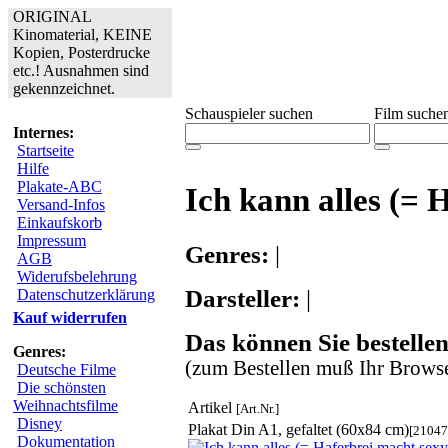
ORIGINAL
Kinomaterial, KEINE
Kopien, Posterdrucke
etc.! Ausnahmen sind
gekennzeichnet.
Schauspieler suchen
Film suche
Internes:
Startseite
Hilfe
Plakate-ABC
Ich kann alles (= 
Versand-Infos
Einkaufskorb
Impressum
Genres:
|
AGB
Widerufsbelehrung
Darsteller:
|
Datenschutzerklärung
Kauf widerrufen
Das können Sie bestellen
Genres:
(zum Bestellen muß Ihr Browse
Deutsche Filme
Die schönsten
Weihnachtsfilme
Artikel
[Art.Nr.]
Disney
Plakat Din A1, gefaltet (60x84 cm)
[21047
Dokumentation