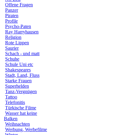
Offene Fragen
Panzer
Piraten
Profile
Psycho-Paten
Ray Harryhausen
Religion
Rote Lippen
Saurier
Schach - und matt
Schuhe
Schule Uni etc
Shakespeares
Stadt, Land, Fluss
Starke Frauen
Superhelden
Tanz-Vergnügen
Tattoo
Telefonitis
Türkische Filme
Wasser hat keine
Balken
Weihnachten
Werbung, Werbefilme
Winter