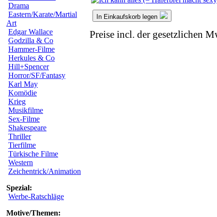
Drama
Eastern/Karate/Martial
In Einkaufskorb legen
Art
Edgar Wallace
Preise incl. der gesetzlichen M
Godzilla & Co
Hammer-Filme
Herkules & Co
Hill+Spencer
Horror/SF/Fantasy
Karl May
Komödie
Krieg
Musikfilme
Sex-Filme
Shakespeare
Thriller
Tierfilme
Türkische Filme
Western
Zeichentrick/Animation
Spezial:
Werbe-Ratschläge
Motive/Themen: