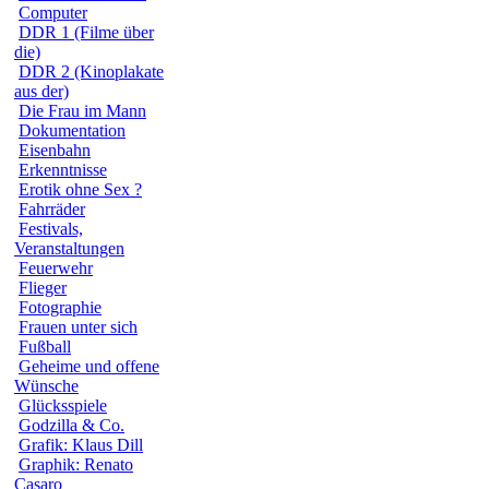
Computer
DDR 1 (Filme über
die)
DDR 2 (Kinoplakate
aus der)
Die Frau im Mann
Dokumentation
Eisenbahn
Erkenntnisse
Erotik ohne Sex ?
Fahrräder
Festivals,
Veranstaltungen
Feuerwehr
Flieger
Fotographie
Frauen unter sich
Fußball
Geheime und offene
Wünsche
Glücksspiele
Godzilla & Co.
Grafik: Klaus Dill
Graphik: Renato
Casaro