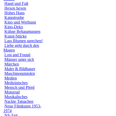
Hand und Fuß
Hexen hexen
Hohes Haus
Katastrophe
Kino und Werbung
Kino-Deko
Kühne Behauptungen
Kunst-Stücke
Lass Blumen sprechen!
Liebe geht durch den
Magen
Lost and Found
Männer unter sich
Märchen
Maler & Bildhauer
Maschinenpistolen
Medien
Medizinisches
Mensch und Pferd
Motorrad
Musikalisches
Nackte Tatsachen
Neue Filmkunst 1953-
1974
NS-Zeit