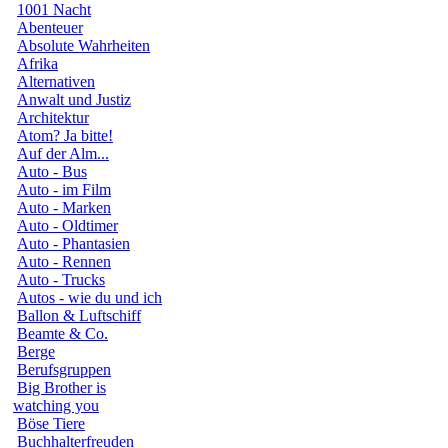
1001 Nacht
Abenteuer
Absolute Wahrheiten
Afrika
Alternativen
Anwalt und Justiz
Architektur
Atom? Ja bitte!
Auf der Alm...
Auto - Bus
Auto - im Film
Auto - Marken
Auto - Oldtimer
Auto - Phantasien
Auto - Rennen
Auto - Trucks
Autos - wie du und ich
Ballon & Luftschiff
Beamte & Co.
Berge
Berufsgruppen
Big Brother is
watching you
Böse Tiere
Buchhalterfreuden