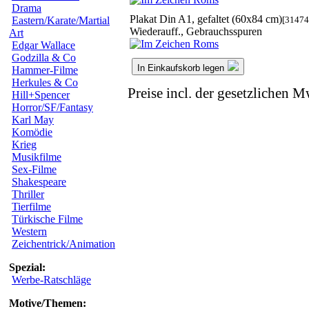
Drama
Plakat Din A1, gefaltet (60x84 cm)
[31474
Eastern/Karate/Martial
Wiederauff., Gebrauchsspuren
Art
Edgar Wallace
Godzilla & Co
In Einkaufskorb legen
Hammer-Filme
Herkules & Co
Preise incl. der gesetzlichen M
Hill+Spencer
Horror/SF/Fantasy
Karl May
Komödie
Krieg
Musikfilme
Sex-Filme
Shakespeare
Thriller
Tierfilme
Türkische Filme
Western
Zeichentrick/Animation
Spezial:
Werbe-Ratschläge
Motive/Themen: