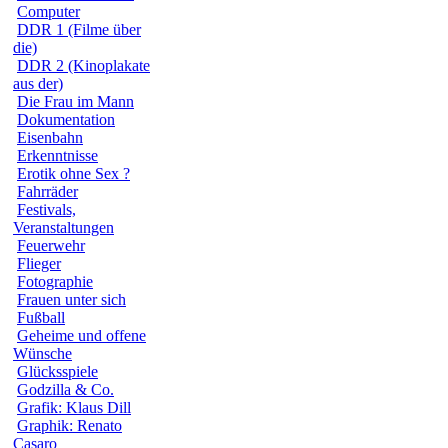
Computer
DDR 1 (Filme über
die)
DDR 2 (Kinoplakate
aus der)
Die Frau im Mann
Dokumentation
Eisenbahn
Erkenntnisse
Erotik ohne Sex ?
Fahrräder
Festivals,
Veranstaltungen
Feuerwehr
Flieger
Fotographie
Frauen unter sich
Fußball
Geheime und offene
Wünsche
Glücksspiele
Godzilla & Co.
Grafik: Klaus Dill
Graphik: Renato
Casaro