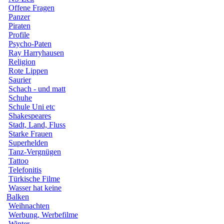
Offene Fragen
Panzer
Piraten
Profile
Psycho-Paten
Ray Harryhausen
Religion
Rote Lippen
Saurier
Schach - und matt
Schuhe
Schule Uni etc
Shakespeares
Stadt, Land, Fluss
Starke Frauen
Superhelden
Tanz-Vergnügen
Tattoo
Telefonitis
Türkische Filme
Wasser hat keine
Balken
Weihnachten
Werbung, Werbefilme
Winter