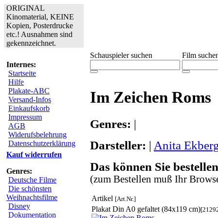
ORIGINAL
Kinomaterial, KEINE
Kopien, Posterdrucke
etc.! Ausnahmen sind
gekennzeichnet.
Schauspieler suchen
Film suche
Internes:
Startseite
Hilfe
Plakate-ABC
Im Zeichen Roms
Versand-Infos
Einkaufskorb
Impressum
Genres:
|
AGB
Widerufsbelehrung
Darsteller:
|
Anita Ekber
Datenschutzerklärung
Kauf widerrufen
Das können Sie bestellen
Genres:
(zum Bestellen muß Ihr Browse
Deutsche Filme
Die schönsten
Weihnachtsfilme
Artikel
[Art.Nr.]
Disney
Plakat Din A0 gefaltet (84x119 cm)
[2129
Dokumentation