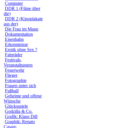
Computer
DDR 1 (Filme über
die)
DDR 2 (Kinoplakate
aus der)
Die Frau im Mann
Dokumentation
Eisenbahn
Erkenntnisse
Erotik ohne Sex ?
Fahrräder
Festivals,
Veranstaltungen
Feuerwehr
Flieger
Fotographie
Frauen unter sich
Fußball
Geheime und offene
Wünsche
Glücksspiele
Godzilla & Co.
Grafik: Klaus Dill
Graphik: Renato
Casaro