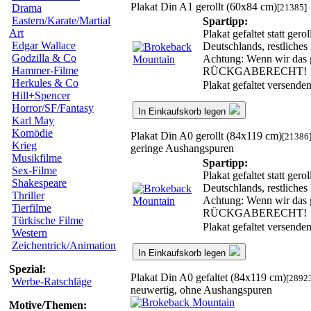
Plakat Din A1 gerollt (60x84 cm)
[21385]
Drama
Eastern/Karate/Martial
Spartipp:
Art
Plakat gefaltet statt ge
Edgar Wallace
Deutschlands, restliche
Godzilla & Co
Achtung: Wenn wir das ge
Hammer-Filme
RÜCKGABERECHT!
Herkules & Co
Plakat gefaltet versende
Hill+Spencer
Horror/SF/Fantasy
In Einkaufskorb legen
Karl May
Komödie
Plakat Din A0 gerollt (84x119 cm)
[21386
Krieg
geringe Aushangspuren
Musikfilme
Spartipp:
Sex-Filme
Plakat gefaltet statt ge
Shakespeare
Deutschlands, restliche
Thriller
Achtung: Wenn wir das ge
Tierfilme
RÜCKGABERECHT!
Türkische Filme
Plakat gefaltet versende
Western
Zeichentrick/Animation
In Einkaufskorb legen
Spezial:
Plakat Din A0 gefaltet (84x119 cm)
[2892
Werbe-Ratschläge
neuwertig, ohne Aushangspuren
Motive/Themen: