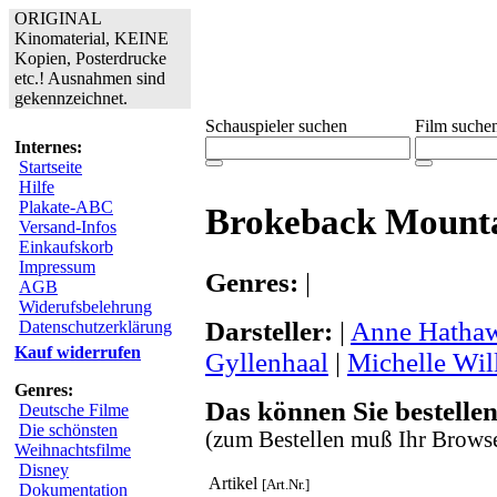
ORIGINAL
Kinomaterial, KEINE
Kopien, Posterdrucke
etc.! Ausnahmen sind
gekennzeichnet.
Schauspieler suchen
Film suche
Internes:
Startseite
Hilfe
Plakate-ABC
Brokeback Mount
Versand-Infos
Einkaufskorb
Impressum
Genres:
|
AGB
Widerufsbelehrung
Darsteller:
|
Anne Hatha
Datenschutzerklärung
Kauf widerrufen
Gyllenhaal
|
Michelle Wil
Genres:
Das können Sie bestellen
Deutsche Filme
Die schönsten
(zum Bestellen muß Ihr Browse
Weihnachtsfilme
Disney
Artikel
[Art.Nr.]
Dokumentation