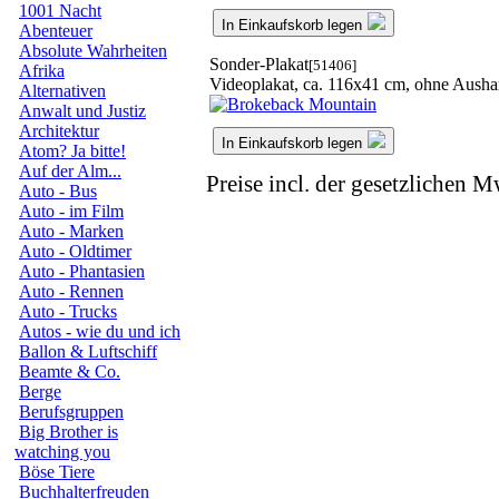
1001 Nacht
In Einkaufskorb legen
Abenteuer
Absolute Wahrheiten
Sonder-Plakat
[51406]
Afrika
Videoplakat, ca. 116x41 cm, ohne Aush
Alternativen
Anwalt und Justiz
Architektur
In Einkaufskorb legen
Atom? Ja bitte!
Auf der Alm...
Preise incl. der gesetzlichen M
Auto - Bus
Auto - im Film
Auto - Marken
Auto - Oldtimer
Auto - Phantasien
Auto - Rennen
Auto - Trucks
Autos - wie du und ich
Ballon & Luftschiff
Beamte & Co.
Berge
Berufsgruppen
Big Brother is
watching you
Böse Tiere
Buchhalterfreuden