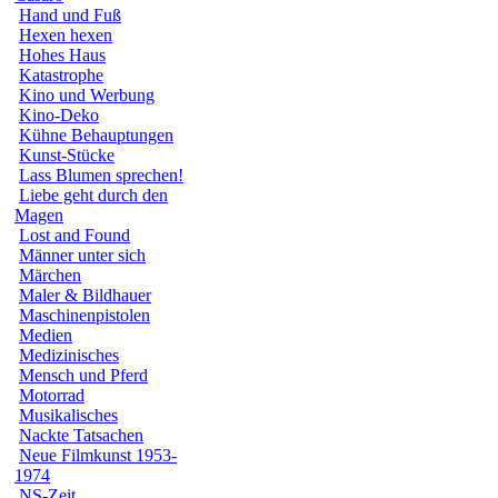
Hand und Fuß
Hexen hexen
Hohes Haus
Katastrophe
Kino und Werbung
Kino-Deko
Kühne Behauptungen
Kunst-Stücke
Lass Blumen sprechen!
Liebe geht durch den
Magen
Lost and Found
Männer unter sich
Märchen
Maler & Bildhauer
Maschinenpistolen
Medien
Medizinisches
Mensch und Pferd
Motorrad
Musikalisches
Nackte Tatsachen
Neue Filmkunst 1953-
1974
NS-Zeit