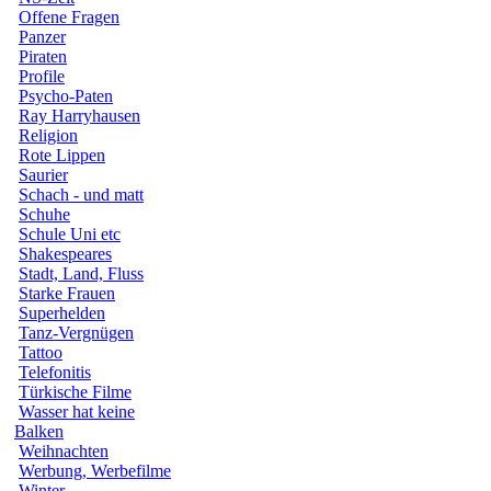
Offene Fragen
Panzer
Piraten
Profile
Psycho-Paten
Ray Harryhausen
Religion
Rote Lippen
Saurier
Schach - und matt
Schuhe
Schule Uni etc
Shakespeares
Stadt, Land, Fluss
Starke Frauen
Superhelden
Tanz-Vergnügen
Tattoo
Telefonitis
Türkische Filme
Wasser hat keine
Balken
Weihnachten
Werbung, Werbefilme
Winter