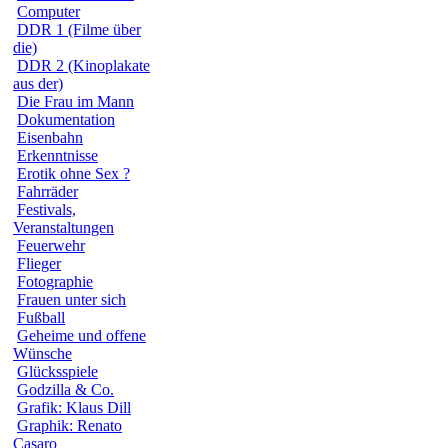
Computer
DDR 1 (Filme über
die)
DDR 2 (Kinoplakate
aus der)
Die Frau im Mann
Dokumentation
Eisenbahn
Erkenntnisse
Erotik ohne Sex ?
Fahrräder
Festivals,
Veranstaltungen
Feuerwehr
Flieger
Fotographie
Frauen unter sich
Fußball
Geheime und offene
Wünsche
Glücksspiele
Godzilla & Co.
Grafik: Klaus Dill
Graphik: Renato
Casaro