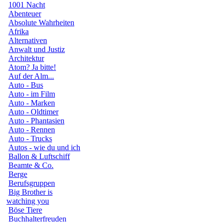
1001 Nacht
Abenteuer
Absolute Wahrheiten
Afrika
Alternativen
Anwalt und Justiz
Architektur
Atom? Ja bitte!
Auf der Alm...
Auto - Bus
Auto - im Film
Auto - Marken
Auto - Oldtimer
Auto - Phantasien
Auto - Rennen
Auto - Trucks
Autos - wie du und ich
Ballon & Luftschiff
Beamte & Co.
Berge
Berufsgruppen
Big Brother is
watching you
Böse Tiere
Buchhalterfreuden