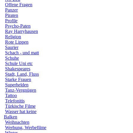
Offene Fragen
Panzer
Piraten
Profile
Psycho-Paten
Ray Harryhausen
Religion
Rote Lippen
Saurier
Schach - und matt
Schuhe
Schule Uni etc
Shakespeares
Stadt, Land, Fluss
Starke Frauen
Superhelden
Tanz-Vergnügen
Tattoo
Telefonitis
Türkische Filme
Wasser hat keine
Balken
Weihnachten
Werbung, Werbefilme
Winter