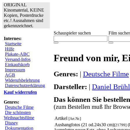
ORIGINAL
Kinomaterial, KEINE
Kopien, Posterdrucke
etc.! Ausnahmen sind
gekennzeichnet.
Schauspieler suchen
Film suche
Internes:
Startseite
Hilfe
Plakate-ABC
Freund von mir, E
Versand-Infos
Einkaufskorb
Impressum
Genres:
|
Deutsche Filme
AGB
Widerufsbelehrung
Darsteller:
|
Daniel Brühl
Datenschutzerklärung
Kauf widerrufen
Das können Sie bestellen
Genres:
(zum Bestellen muß Ihr Browse
Deutsche Filme
Die schönsten
Weihnachtsfilme
Artikel
[Art.Nr.]
Disney
Aushangfotos (21 od.24x30 cm)
(
[21799]
Dokumentation
kompletter neuer Satz, ohne Aushangspu