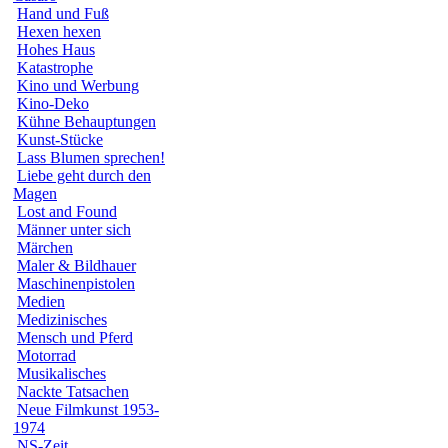
Hand und Fuß
Hexen hexen
Hohes Haus
Katastrophe
Kino und Werbung
Kino-Deko
Kühne Behauptungen
Kunst-Stücke
Lass Blumen sprechen!
Liebe geht durch den
Magen
Lost and Found
Männer unter sich
Märchen
Maler & Bildhauer
Maschinenpistolen
Medien
Medizinisches
Mensch und Pferd
Motorrad
Musikalisches
Nackte Tatsachen
Neue Filmkunst 1953-
1974
NS-Zeit