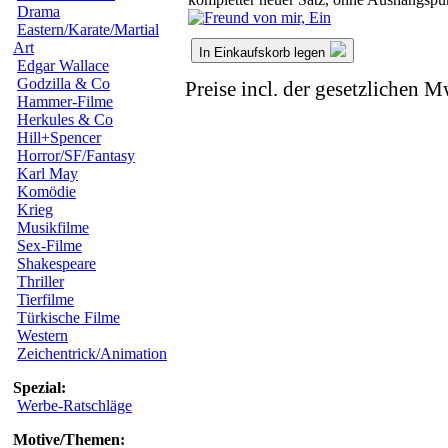
Drama
Eastern/Karate/Martial
Art
In Einkaufskorb legen
Edgar Wallace
Godzilla & Co
Preise incl. der gesetzlichen M
Hammer-Filme
Herkules & Co
Hill+Spencer
Horror/SF/Fantasy
Karl May
Komödie
Krieg
Musikfilme
Sex-Filme
Shakespeare
Thriller
Tierfilme
Türkische Filme
Western
Zeichentrick/Animation
Spezial:
Werbe-Ratschläge
Motive/Themen: