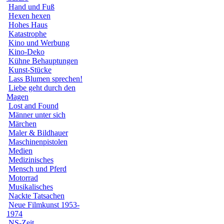
Hand und Fuß
Hexen hexen
Hohes Haus
Katastrophe
Kino und Werbung
Kino-Deko
Kühne Behauptungen
Kunst-Stücke
Lass Blumen sprechen!
Liebe geht durch den
Magen
Lost and Found
Männer unter sich
Märchen
Maler & Bildhauer
Maschinenpistolen
Medien
Medizinisches
Mensch und Pferd
Motorrad
Musikalisches
Nackte Tatsachen
Neue Filmkunst 1953-
1974
NS-Zeit