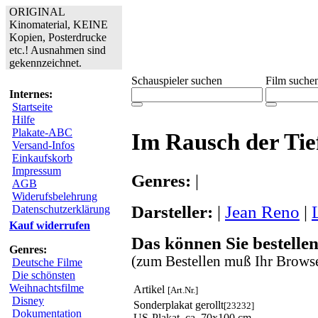
ORIGINAL
Kinomaterial, KEINE
Kopien, Posterdrucke
etc.! Ausnahmen sind
gekennzeichnet.
Schauspieler suchen
Film suche
Internes:
Startseite
Hilfe
Plakate-ABC
Im Rausch der Tie
Versand-Infos
Einkaufskorb
Impressum
Genres:
|
AGB
Widerufsbelehrung
Darsteller:
|
Jean Reno
|
Datenschutzerklärung
Kauf widerrufen
Das können Sie bestellen
Genres:
(zum Bestellen muß Ihr Browse
Deutsche Filme
Die schönsten
Weihnachtsfilme
Artikel
[Art.Nr.]
Disney
Sonderplakat gerollt
[23232]
Dokumentation
US-Plakat, ca. 70x100 cm