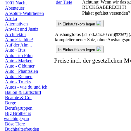
Achtung: Wenn wir das ger
1001 Nacht
RÜCKGABERECHT!
Abenteuer
Plakat gefaltet versenden
Absolute Wahrheiten
Afrika
Alternativen
In Einkaufskorb legen
Anwalt und Justiz
Aushangfotos (21 od.24x30 cm)
(
Architektur
[52367]
kompletter neuer Satz, ohne Aushangspu
Atom? Ja bitte!
Auf der Alm...
In Einkaufskorb legen
Auto - Bus
Auto - im Film
Preise incl. der gesetzlichen M
Auto - Marken
Auto - Oldtimer
Auto - Phantasien
Auto - Rennen
Auto - Trucks
Autos - wie du und ich
Ballon & Luftschiff
Beamte & Co.
Berge
Berufsgruppen
Big Brother is
watching you
Böse Tiere
Buchhalterfreuden