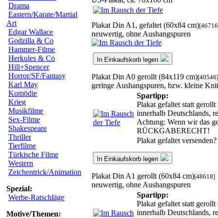
Drama
Eastern/Karate/Martial
Art
Plakat Din A1, gefaltet (60x84 cm)
[46716
Edgar Wallace
neuwertig, ohne Aushangspuren
Godzilla & Co
Hammer-Filme
Herkules & Co
In Einkaufskorb legen
Hill+Spencer
Horror/SF/Fantasy
Plakat Din A0 gerollt (84x119 cm)
[40546
Karl May
geringe Aushangspuren, bzw. kleine Knit
Komödie
Spartipp:
Krieg
Plakat gefaltet statt gero
Musikfilme
innerhalb Deutschlands, r
Sex-Filme
Achtung: Wenn wir das ger
Shakespeare
RÜCKGABERECHT!
Thriller
Plakat gefaltet versenden
Tierfilme
Türkische Filme
In Einkaufskorb legen
Western
Zeichentrick/Animation
Plakat Din A1 gerollt (60x84 cm)
[48618]
neuwertig, ohne Aushangspuren
Spezial:
Spartipp:
Werbe-Ratschläge
Plakat gefaltet statt gero
innerhalb Deutschlands, r
Motive/Themen: