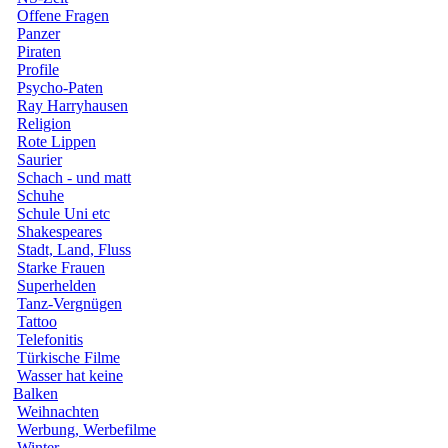
Offene Fragen
Panzer
Piraten
Profile
Psycho-Paten
Ray Harryhausen
Religion
Rote Lippen
Saurier
Schach - und matt
Schuhe
Schule Uni etc
Shakespeares
Stadt, Land, Fluss
Starke Frauen
Superhelden
Tanz-Vergnügen
Tattoo
Telefonitis
Türkische Filme
Wasser hat keine
Balken
Weihnachten
Werbung, Werbefilme
Winter