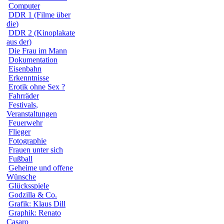
Computer
DDR 1 (Filme über
die)
DDR 2 (Kinoplakate
aus der)
Die Frau im Mann
Dokumentation
Eisenbahn
Erkenntnisse
Erotik ohne Sex ?
Fahrräder
Festivals,
Veranstaltungen
Feuerwehr
Flieger
Fotographie
Frauen unter sich
Fußball
Geheime und offene
Wünsche
Glücksspiele
Godzilla & Co.
Grafik: Klaus Dill
Graphik: Renato
Casaro