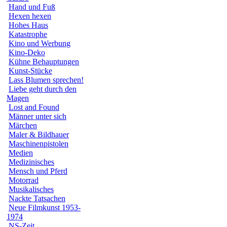
Hand und Fuß
Hexen hexen
Hohes Haus
Katastrophe
Kino und Werbung
Kino-Deko
Kühne Behauptungen
Kunst-Stücke
Lass Blumen sprechen!
Liebe geht durch den
Magen
Lost and Found
Männer unter sich
Märchen
Maler & Bildhauer
Maschinenpistolen
Medien
Medizinisches
Mensch und Pferd
Motorrad
Musikalisches
Nackte Tatsachen
Neue Filmkunst 1953-
1974
NS-Zeit