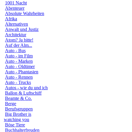
1001 Nacht
Abenteuer
Absolute Wahrheiten
Afrika
Alternativen
Anwalt und Justiz
Architektur
Atom? Ja bitte!
Auf der Alm...
Auto - Bus
Auto - im Film
Auto - Marken
Auto - Oldtimer
Auto - Phantasien
Auto - Rennen
Auto - Trucks
Autos - wie du und ich
Ballon & Luftschiff
Beamte & Co.
Berge
Berufsgruppen
Big Brother is
watching you
Böse Tiere
Buchhalterfreuden