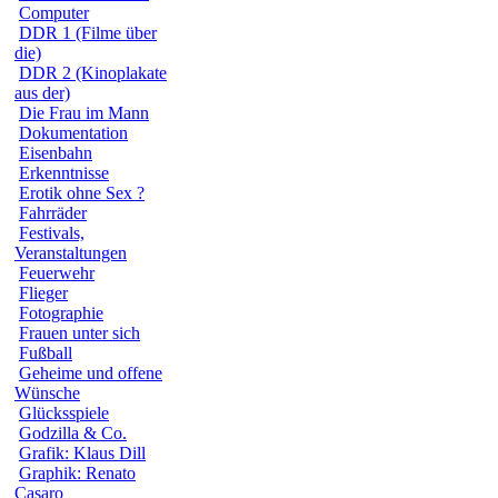
Computer
DDR 1 (Filme über
die)
DDR 2 (Kinoplakate
aus der)
Die Frau im Mann
Dokumentation
Eisenbahn
Erkenntnisse
Erotik ohne Sex ?
Fahrräder
Festivals,
Veranstaltungen
Feuerwehr
Flieger
Fotographie
Frauen unter sich
Fußball
Geheime und offene
Wünsche
Glücksspiele
Godzilla & Co.
Grafik: Klaus Dill
Graphik: Renato
Casaro