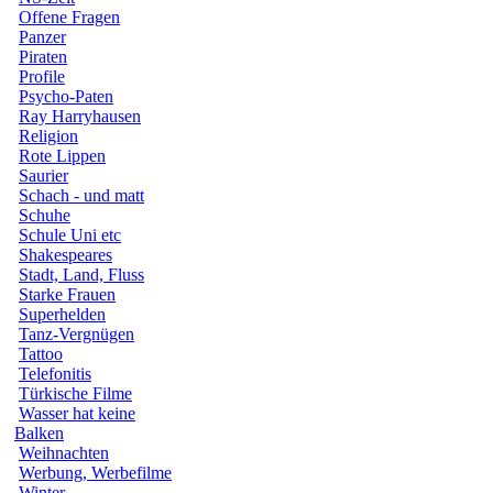
Offene Fragen
Panzer
Piraten
Profile
Psycho-Paten
Ray Harryhausen
Religion
Rote Lippen
Saurier
Schach - und matt
Schuhe
Schule Uni etc
Shakespeares
Stadt, Land, Fluss
Starke Frauen
Superhelden
Tanz-Vergnügen
Tattoo
Telefonitis
Türkische Filme
Wasser hat keine
Balken
Weihnachten
Werbung, Werbefilme
Winter