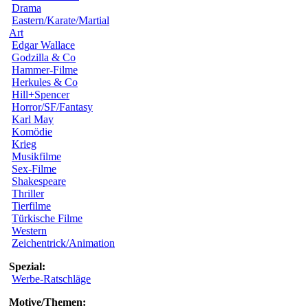
Drama
Eastern/Karate/Martial
Art
Edgar Wallace
Godzilla & Co
Hammer-Filme
Herkules & Co
Hill+Spencer
Horror/SF/Fantasy
Karl May
Komödie
Krieg
Musikfilme
Sex-Filme
Shakespeare
Thriller
Tierfilme
Türkische Filme
Western
Zeichentrick/Animation
Spezial:
Werbe-Ratschläge
Motive/Themen: