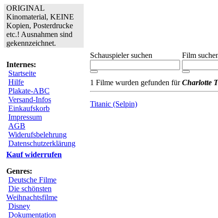
ORIGINAL
Kinomaterial, KEINE
Kopien, Posterdrucke
etc.! Ausnahmen sind
gekennzeichnet.
Schauspieler suchen
Film suche
Internes:
Startseite
Hilfe
1 Filme wurden gefunden für
Charlotte T
Plakate-ABC
Versand-Infos
Titanic (Selpin)
Einkaufskorb
Impressum
AGB
Widerufsbelehrung
Datenschutzerklärung
Kauf widerrufen
Genres:
Deutsche Filme
Die schönsten
Weihnachtsfilme
Disney
Dokumentation