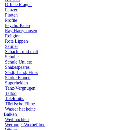
Offene Fragen
Panzer
Piraten
Profile
Psycho-Paten
Ray Harryhausen
Religion
Rote Lippen
Saurier
Schach - und matt
Schuhe
Schule Uni etc
Shakespeares
Stadt, Land, Fluss
Starke Frauen
Superhelden
Tanz-Vergnügen
Tattoo
Telefonitis
Türkische Filme
Wasser hat keine
Balken
Weihnachten
Werbung, Werbefilme
Winter