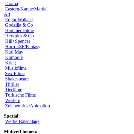
Drama
Eastern/Karate/Martial
Art
Edgar Wallace
Godzilla & Co
Hammer-Filme
Herkules & Co
Hill+Spencer
Horror/SF/Fantasy
Karl May
Komödie
Krieg
Musikfilme
Sex-Filme
Shakespeare
Thriller
Tierfilme
Türkische Filme
Western
Zeichentrick/Animation
Spezial:
Werbe-Ratschläge
Motive/Themen: