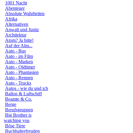
1001 Nacht
Abenteuer
Absolute Wahrheiten
Afrika
Alternativen
Anwalt und Justiz
Architektur
Atom? Ja bitte!
Auf der Alm...
Auto - Bus
Auto - im Film
Auto - Marken
Auto - Oldtimer
Auto - Phantasien
Auto - Rennen
Auto - Trucks
Autos - wie du und ich
Ballon & Luftschiff
Beamte & Co.
Berge
Berufsgruppen
Big Brother is
watching you
Böse Tiere
Buchhalterfreuden