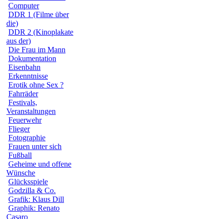
Computer
DDR 1 (Filme über
die)
DDR 2 (Kinoplakate
aus der)
Die Frau im Mann
Dokumentation
Eisenbahn
Erkenntnisse
Erotik ohne Sex ?
Fahrräder
Festivals,
Veranstaltungen
Feuerwehr
Flieger
Fotographie
Frauen unter sich
Fußball
Geheime und offene
Wünsche
Glücksspiele
Godzilla & Co.
Grafik: Klaus Dill
Graphik: Renato
Casaro