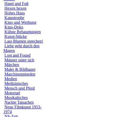
Hand und Fuß
Hexen hexen
Hohes Haus
Katastrophe
Kino und Werbung
Kino-Deko
Kühne Behauptungen
Kunst-Stücke
Lass Blumen sprechen!
Liebe geht durch den
Magen
Lost and Found
Männer unter sich
Märchen
Maler & Bildhauer
Maschinenpistolen
Medien
Medizinisches
Mensch und Pferd
Motorrad
Musikalisches
Nackte Tatsachen
Neue Filmkunst 1953-
1974
NS-Zeit