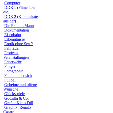
Computer
DDR 1 (Filme über
die)
DDR 2 (Kinoplakate
aus der)
Die Frau im Mann
Dokumentation
Eisenbahn
Erkenntnisse
Erotik ohne Sex ?
Fahrräder
Festivals,
Veranstaltungen
Feuerwehr
Flieger
Fotographie
Frauen unter sich
Fußball
Geheime und offene
Wünsche
Glücksspiele
Godzilla & Co.
Grafik: Klaus Dill
Graphik: Renato
Casaro