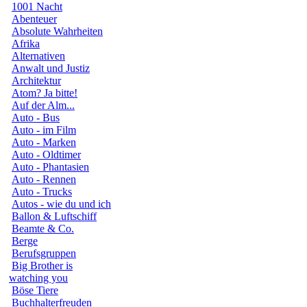
1001 Nacht
Abenteuer
Absolute Wahrheiten
Afrika
Alternativen
Anwalt und Justiz
Architektur
Atom? Ja bitte!
Auf der Alm...
Auto - Bus
Auto - im Film
Auto - Marken
Auto - Oldtimer
Auto - Phantasien
Auto - Rennen
Auto - Trucks
Autos - wie du und ich
Ballon & Luftschiff
Beamte & Co.
Berge
Berufsgruppen
Big Brother is
watching you
Böse Tiere
Buchhalterfreuden