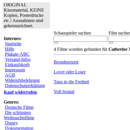
ORIGINAL
Kinomaterial, KEINE
Kopien, Posterdrucke
etc.! Ausnahmen sind
gekennzeichnet.
Schauspieler suchen
Film suche
Internes:
Startseite
Hilfe
4 Filme wurden gefunden für
Catherine
Plakate-ABC
Versand-Infos
Brombeerzeit
Einkaufskorb
Impressum
Lover oder Loser
AGB
Widerufsbelehrung
Tanz in die Freiheit
Datenschutzerklärung
Voll frontal
Kauf widerrufen
Genres:
Deutsche Filme
Die schönsten
Weihnachtsfilme
Disney
Dokumentation