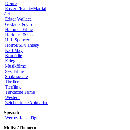
Drama
Eastern/Karate/Martial
Art
Edgar Wallace
Godzilla & Co
Hammer-Filme
Herkules & Co
Hill+Spencer
Horror/SF/Fantasy
Karl May
Komödie
Krieg
Musikfilme
Sex-Filme
Shakespeare
Thriller
Tierfilme
Türkische Filme
Western
Zeichentrick/Animation
Spezial:
Werbe-Ratschläge
Motive/Themen: