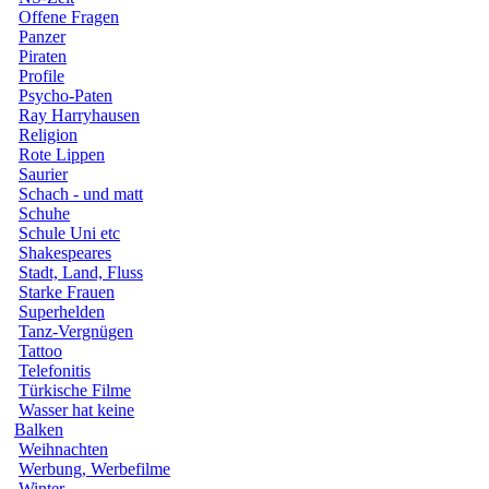
Offene Fragen
Panzer
Piraten
Profile
Psycho-Paten
Ray Harryhausen
Religion
Rote Lippen
Saurier
Schach - und matt
Schuhe
Schule Uni etc
Shakespeares
Stadt, Land, Fluss
Starke Frauen
Superhelden
Tanz-Vergnügen
Tattoo
Telefonitis
Türkische Filme
Wasser hat keine
Balken
Weihnachten
Werbung, Werbefilme
Winter