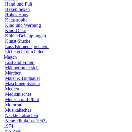
Hand und Fuß
Hexen hexen
Hohes Haus
Katastrophe
Kino und Werbung
Kino-Deko
Kühne Behauptungen
Kunst-Stücke
Lass Blumen sprechen!
Liebe geht durch den
Magen
Lost and Found
Männer unter sich
Märchen
Maler & Bildhauer
Maschinenpistolen
Medien
Medizinisches
Mensch und Pferd
Motorrad
Musikalisches
Nackte Tatsachen
Neue Filmkunst 1953-
1974
NS-Zeit