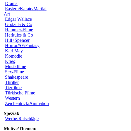
Drama
Eastern/Karate/Martial
Art
Edgar Wallace
Godzilla & Co
Hammer-Filme
Herkules & Co
Hill+Spencer
Horror/SF/Fantasy
Karl May
Komödie
Krieg
Musikfilme
Sex-Filme
Shakespeare
Thriller
Tierfilme
Türkische Filme
Western
Zeichentrick/Animation
Spezial:
Werbe-Ratschläge
Motive/Themen: