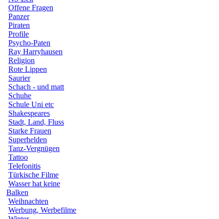
Offene Fragen
Panzer
Piraten
Profile
Psycho-Paten
Ray Harryhausen
Religion
Rote Lippen
Saurier
Schach - und matt
Schuhe
Schule Uni etc
Shakespeares
Stadt, Land, Fluss
Starke Frauen
Superhelden
Tanz-Vergnügen
Tattoo
Telefonitis
Türkische Filme
Wasser hat keine
Balken
Weihnachten
Werbung, Werbefilme
Winter