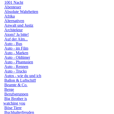
1001 Nacht
Abenteuer
Absolute Wahrheiten
Afrika
Alternativen
Anwalt und Justiz
Architektur
Atom? Ja bitte!
Auf der Alm...
Auto - Bus
Auto - im Film
Auto - Marken
Auto - Oldtimer
Auto - Phantasien
Auto - Rennen
Auto - Trucks
Autos - wie du und ich
Ballon & Luftschiff
Beamte & Co.
Berge
Berufsgruppen
Big Brother is
watching you
Böse Tiere
Buchhalterfreuden