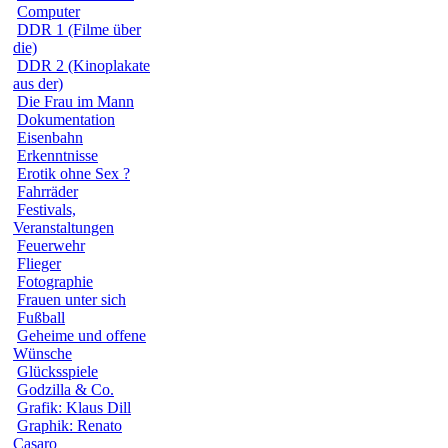
Computer
DDR 1 (Filme über
die)
DDR 2 (Kinoplakate
aus der)
Die Frau im Mann
Dokumentation
Eisenbahn
Erkenntnisse
Erotik ohne Sex ?
Fahrräder
Festivals,
Veranstaltungen
Feuerwehr
Flieger
Fotographie
Frauen unter sich
Fußball
Geheime und offene
Wünsche
Glücksspiele
Godzilla & Co.
Grafik: Klaus Dill
Graphik: Renato
Casaro