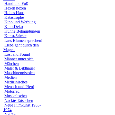
Hand und Fuß
Hexen hexen
Hohes Haus
Katastrophe
Kino und Werbung
Kino-Deko
Kühne Behauptungen
Kunst-Stücke
Lass Blumen sprechen!
Liebe geht durch den
Magen
Lost and Found
Männer unter sich
Märchen
Maler & Bildhauer
Maschinenpistolen
Medien
Medizinisches
Mensch und Pferd
Motorrad
Musikalisches
Nackte Tatsachen
Neue Filmkunst 1953-
1974
NS-Zeit