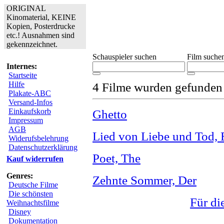
ORIGINAL
Kinomaterial, KEINE
Kopien, Posterdrucke
etc.! Ausnahmen sind
gekennzeichnet.
Schauspieler suchen
Film suche
Internes:
Startseite
Hilfe
4 Filme wurden gefunden
Plakate-ABC
Versand-Infos
Einkaufskorb
Ghetto
Impressum
AGB
Lied von Liebe und Tod,
Widerufsbelehrung
Datenschutzerklärung
Poet, The
Kauf widerrufen
Genres:
Zehnte Sommer, Der
Deutsche Filme
Die schönsten
Für di
Weihnachtsfilme
Disney
Dokumentation