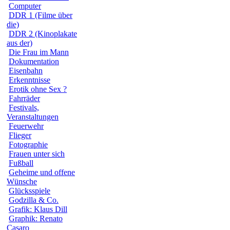
Computer
DDR 1 (Filme über
die)
DDR 2 (Kinoplakate
aus der)
Die Frau im Mann
Dokumentation
Eisenbahn
Erkenntnisse
Erotik ohne Sex ?
Fahrräder
Festivals,
Veranstaltungen
Feuerwehr
Flieger
Fotographie
Frauen unter sich
Fußball
Geheime und offene
Wünsche
Glücksspiele
Godzilla & Co.
Grafik: Klaus Dill
Graphik: Renato
Casaro