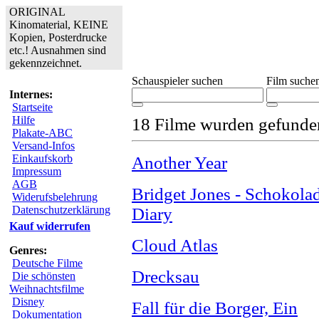
ORIGINAL
Kinomaterial, KEINE
Kopien, Posterdrucke
etc.! Ausnahmen sind
gekennzeichnet.
Schauspieler suchen
Film suche
Internes:
Startseite
Hilfe
18 Filme wurden gefunde
Plakate-ABC
Versand-Infos
Einkaufskorb
Another Year
Impressum
AGB
Bridget Jones - Schokola
Widerufsbelehrung
Datenschutzerklärung
Diary
Kauf widerrufen
Cloud Atlas
Genres:
Deutsche Filme
Drecksau
Die schönsten
Weihnachtsfilme
Disney
Fall für die Borger, Ein
Dokumentation