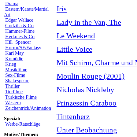
Drama
Iris
Eastern/Karate/Martial
Art
Edgar Wallace
Lady in the Van, The
Godzilla & Co
Hammer-Filme
Le Weekend
Herkules & Co
Hill+Spencer
Horror/SF/Fantasy
Little Voice
Karl May
Komödie
Mit Schirm, Charme und
Krieg
Musikfilme
Moulin Rouge (2001)
Sex-Filme
Shakespeare
Thriller
Nicholas Nickleby
Tierfilme
Türkische Filme
Prinzessin Caraboo
Western
Zeichentrick/Animation
Tintenherz
Spezial:
Werbe-Ratschläge
Unter Beobachtung
Motive/Themen: