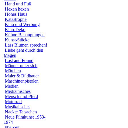
Hand und Fuß
Hexen hexen
Hohes Haus
Katastrophe
Kino und Werbung
Kino-Deko
Kühne Behauptungen
Kunst-Stücke
Lass Blumen sprechen!
Liebe geht durch den
Magen
Lost and Found
Männer unter sich
Märchen
Maler & Bildhauer
Maschinenpistolen
Medien
Medizinisches
Mensch und Pferd
Motorrad
Musikalisches
Nackte Tatsachen
Neue Filmkunst 1953-
1974
NS-Zeit