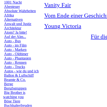
1001 Nacht
Vanity Fair
Abenteuer
Absolute Wahrheiten
Vom Ende einer Geschich
Afrika
Alternativen
Anwalt und Justiz
Young Victoria
Architektur
Atom? Ja bitte!
Für di
Auf der Alm...
Auto - Bus
Auto - im Film
Auto - Marken
Auto - Oldtimer
Auto - Phantasien
Auto - Rennen
Auto - Trucks
Autos - wie du und ich
Ballon & Luftschiff
Beamte & Co.
Berge
Berufsgruppen
Big Brother is
watching you
Böse Tiere
Buchhalterfreuden