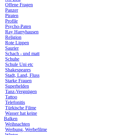
Offene Fragen
Panzer
Piraten
Profile
Psycho-Paten
Ray Harryhausen
Religion
Rote Lippen
Saurier
Schach - und matt
Schuhe
Schule Uni etc
Shakespeares
Stadt, Land, Fluss
Starke Frauen
Superhelden
Tanz-Vergnügen
Tattoo
Telefonitis
Türkische Filme
Wasser hat keine
Balken
Weihnachten
Werbung, Werbefilme
Winter