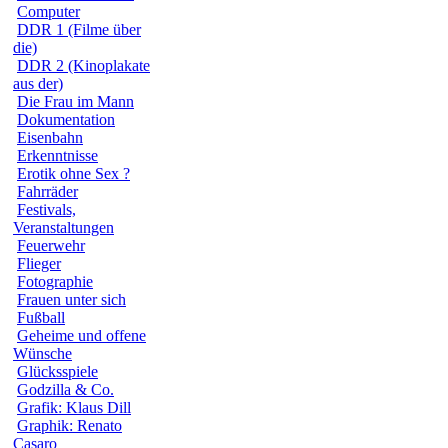
Computer
DDR 1 (Filme über
die)
DDR 2 (Kinoplakate
aus der)
Die Frau im Mann
Dokumentation
Eisenbahn
Erkenntnisse
Erotik ohne Sex ?
Fahrräder
Festivals,
Veranstaltungen
Feuerwehr
Flieger
Fotographie
Frauen unter sich
Fußball
Geheime und offene
Wünsche
Glücksspiele
Godzilla & Co.
Grafik: Klaus Dill
Graphik: Renato
Casaro