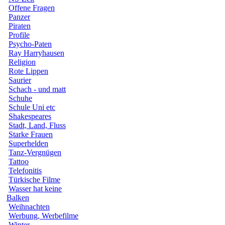
Offene Fragen
Panzer
Piraten
Profile
Psycho-Paten
Ray Harryhausen
Religion
Rote Lippen
Saurier
Schach - und matt
Schuhe
Schule Uni etc
Shakespeares
Stadt, Land, Fluss
Starke Frauen
Superhelden
Tanz-Vergnügen
Tattoo
Telefonitis
Türkische Filme
Wasser hat keine
Balken
Weihnachten
Werbung, Werbefilme
Winter