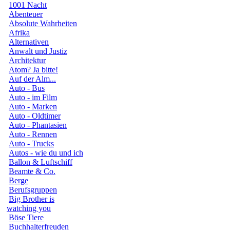
1001 Nacht
Abenteuer
Absolute Wahrheiten
Afrika
Alternativen
Anwalt und Justiz
Architektur
Atom? Ja bitte!
Auf der Alm...
Auto - Bus
Auto - im Film
Auto - Marken
Auto - Oldtimer
Auto - Phantasien
Auto - Rennen
Auto - Trucks
Autos - wie du und ich
Ballon & Luftschiff
Beamte & Co.
Berge
Berufsgruppen
Big Brother is
watching you
Böse Tiere
Buchhalterfreuden