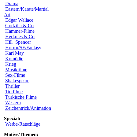
Drama
Eastern/Karate/Martial
Art
Edgar Wallace
Godzilla & Co
Hammer-Filme
Herkules & Co
Hill+Spencer
Horror/SF/Fantasy
Karl May
Komödie
Krieg
Musikfilme
Sex-Filme
Shakespeare
Thriller
Tierfilme
Türkische Filme
Western
Zeichentrick/Animation
Spezial:
Werbe-Ratschläge
Motive/Themen: