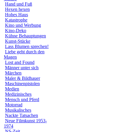
Hand und Fuß
Hexen hexen
Hohes Haus
Katastrophe
Kino und Werbung
Kino-Deko
Kühne Behauptungen
Kunst-Stücke
Lass Blumen sprechen!
Liebe geht durch den
Magen
Lost and Found
Männer unter sich
Märchen
Maler & Bildhauer
Maschinenpistolen
Medien
Medizinisches
Mensch und Pferd
Motorrad
Musikalisches
Nackte Tatsachen
Neue Filmkunst 1953-
1974
NS-Zeit