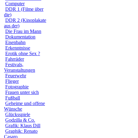
Computer
DDR 1 (Filme über
die)
DDR 2 (Kinoplakate
aus der)
Die Frau im Mann
Dokumentation
Eisenbahn
Erkenntnisse
Erotik ohne Sex ?
Fahrräder
Festivals,
Veranstaltungen
Feuerwehr
Flieger
Fotographie
Frauen unter sich
Fußball
Geheime und offene
Wünsche
Glücksspiele
Godzilla & Co.
Grafik: Klaus Dill
Graphik: Renato
Casaro