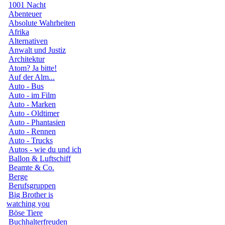
1001 Nacht
Abenteuer
Absolute Wahrheiten
Afrika
Alternativen
Anwalt und Justiz
Architektur
Atom? Ja bitte!
Auf der Alm...
Auto - Bus
Auto - im Film
Auto - Marken
Auto - Oldtimer
Auto - Phantasien
Auto - Rennen
Auto - Trucks
Autos - wie du und ich
Ballon & Luftschiff
Beamte & Co.
Berge
Berufsgruppen
Big Brother is
watching you
Böse Tiere
Buchhalterfreuden