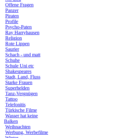
Offene Fragen
Panzer
Piraten
Profile
Psycho-Paten
Ray Harryhausen
Religion
Rote Lippen
Saurier
Schach - und matt
Schuhe
Schule Uni etc
Shakespeares
Stadt, Land, Fluss
Starke Frauen
Superhelden
Tanz-Vergnügen
Tattoo
Telefonitis
Türkische Filme
Wasser hat keine
Balken
Weihnachten
Werbung, Werbefilme
Winter