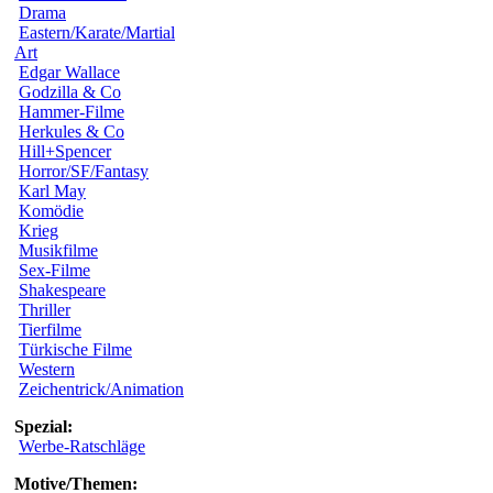
Drama
Eastern/Karate/Martial
Art
Edgar Wallace
Godzilla & Co
Hammer-Filme
Herkules & Co
Hill+Spencer
Horror/SF/Fantasy
Karl May
Komödie
Krieg
Musikfilme
Sex-Filme
Shakespeare
Thriller
Tierfilme
Türkische Filme
Western
Zeichentrick/Animation
Spezial:
Werbe-Ratschläge
Motive/Themen: