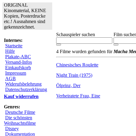
ORIGINAL
Kinomaterial, KEINE
Kopien, Posterdrucke
etc.! Ausnahmen sind
gekennzeichnet.
Schauspieler suchen
Film suche
Internes:
Startseite
Hilfe
4 Filme wurden gefunden für
Macha Mer
Plakate-ABC
Versand-Infos
Chinesisches Roulette
Einkaufskorb
Impressum
Night Train (1975)
AGB
Widerufsbelehrung
Ölprinz, Der
Datenschutzerklärung
Verheiratete Frau, Eine
Kauf widerrufen
Genres:
Deutsche Filme
Die schönsten
Weihnachtsfilme
Disney
Dokumentation