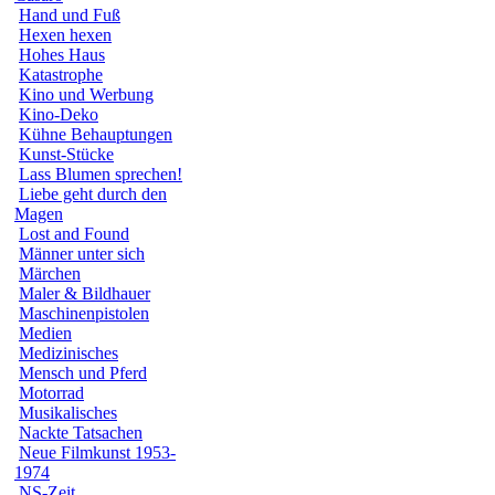
Hand und Fuß
Hexen hexen
Hohes Haus
Katastrophe
Kino und Werbung
Kino-Deko
Kühne Behauptungen
Kunst-Stücke
Lass Blumen sprechen!
Liebe geht durch den
Magen
Lost and Found
Männer unter sich
Märchen
Maler & Bildhauer
Maschinenpistolen
Medien
Medizinisches
Mensch und Pferd
Motorrad
Musikalisches
Nackte Tatsachen
Neue Filmkunst 1953-
1974
NS-Zeit