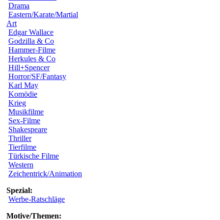
Drama
Eastern/Karate/Martial
Art
Edgar Wallace
Godzilla & Co
Hammer-Filme
Herkules & Co
Hill+Spencer
Horror/SF/Fantasy
Karl May
Komödie
Krieg
Musikfilme
Sex-Filme
Shakespeare
Thriller
Tierfilme
Türkische Filme
Western
Zeichentrick/Animation
Spezial:
Werbe-Ratschläge
Motive/Themen: