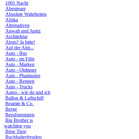
1001 Nacht
Abenteuer
Absolute Wahrheiten
Afrika
Alternativen
Anwalt und Justiz
Architektur
Atom? Ja bitte!
Auf der Alm...
Auto - Bus
Auto - im Film
Auto - Marken
Auto - Oldtimer
Auto - Phantasien
Auto - Rennen
Auto - Trucks
Autos - wie du und ich
Ballon & Luftschiff
Beamte & Co.
Berge
Berufsgruppen
Big Brother is
watching you
Böse Tiere
Buchhalterfreuden