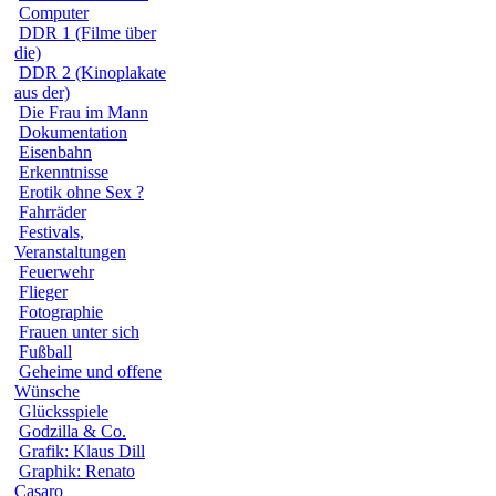
Computer
DDR 1 (Filme über
die)
DDR 2 (Kinoplakate
aus der)
Die Frau im Mann
Dokumentation
Eisenbahn
Erkenntnisse
Erotik ohne Sex ?
Fahrräder
Festivals,
Veranstaltungen
Feuerwehr
Flieger
Fotographie
Frauen unter sich
Fußball
Geheime und offene
Wünsche
Glücksspiele
Godzilla & Co.
Grafik: Klaus Dill
Graphik: Renato
Casaro