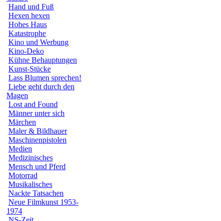
Hand und Fuß
Hexen hexen
Hohes Haus
Katastrophe
Kino und Werbung
Kino-Deko
Kühne Behauptungen
Kunst-Stücke
Lass Blumen sprechen!
Liebe geht durch den
Magen
Lost and Found
Männer unter sich
Märchen
Maler & Bildhauer
Maschinenpistolen
Medien
Medizinisches
Mensch und Pferd
Motorrad
Musikalisches
Nackte Tatsachen
Neue Filmkunst 1953-
1974
NS-Zeit