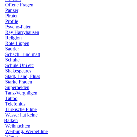
Offene Fragen
Panzer
Piraten
Profile
Psycho-Paten
Ray Harryhausen
Religion
Rote Lippen
Saurier
Schach - und matt
Schuhe
Schule Uni etc
Shakespeares
Stadt, Land, Fluss
Starke Frauen
Superhelden
Tanz-Vergnügen
Tattoo
Telefonitis
Türkische Filme
Wasser hat keine
Balken
Weihnachten
Werbung, Werbefilme
Winter