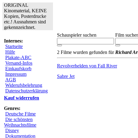
ORIGINAL
Kinomaterial, KEINE
Kopien, Posterdrucke
etc.! Ausnahmen sind
gekennzeichnet.
Schauspieler suchen
Film suche
Internes:
Startseite
Hilfe
2 Filme wurden gefunden für
Richard Ar
Plakate-ABC
Versand-Infos
Revolverhelden von Fall River
Einkaufskorb
Impressum
Sabre Jet
AGB
Widerufsbelehrung
Datenschutzerklärung
Kauf widerrufen
Genres:
Deutsche Filme
Die schönsten
Weihnachtsfilme
Disney
Dokumentation