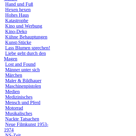
Hand und Fuß
Hexen hexen
Hohes Haus
Katastrophe
Kino und Werbung
Kino-Deko
Kühne Behauptungen
Kunst-Stücke
Lass Blumen sprechen!
Liebe geht durch den
Magen
Lost and Found
Männer unter sich
Märchen
Maler & Bildhauer
Maschinenpistolen
Medien
Medizinisches
Mensch und Pferd
Motorrad
Musikalisches
Nackte Tatsachen
Neue Filmkunst 1953-
1974
NS-Zeit