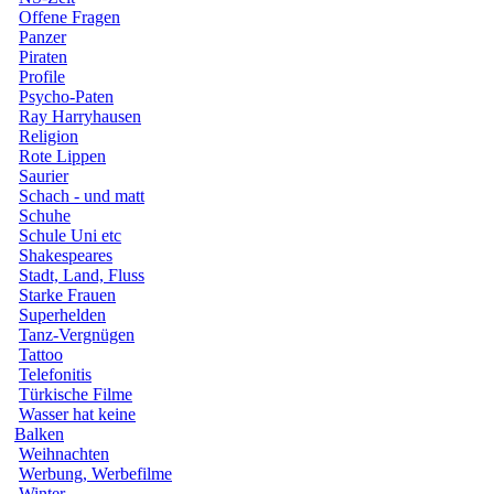
Offene Fragen
Panzer
Piraten
Profile
Psycho-Paten
Ray Harryhausen
Religion
Rote Lippen
Saurier
Schach - und matt
Schuhe
Schule Uni etc
Shakespeares
Stadt, Land, Fluss
Starke Frauen
Superhelden
Tanz-Vergnügen
Tattoo
Telefonitis
Türkische Filme
Wasser hat keine
Balken
Weihnachten
Werbung, Werbefilme
Winter