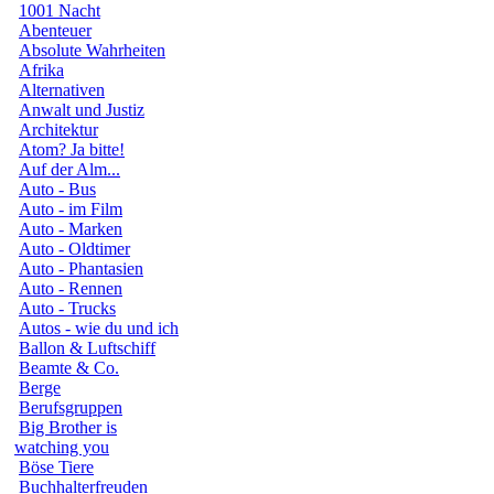
1001 Nacht
Abenteuer
Absolute Wahrheiten
Afrika
Alternativen
Anwalt und Justiz
Architektur
Atom? Ja bitte!
Auf der Alm...
Auto - Bus
Auto - im Film
Auto - Marken
Auto - Oldtimer
Auto - Phantasien
Auto - Rennen
Auto - Trucks
Autos - wie du und ich
Ballon & Luftschiff
Beamte & Co.
Berge
Berufsgruppen
Big Brother is
watching you
Böse Tiere
Buchhalterfreuden