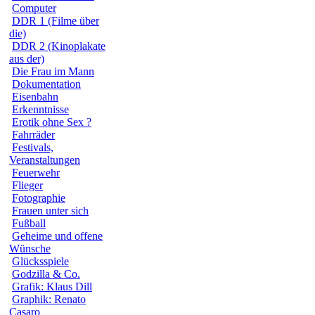
Computer
DDR 1 (Filme über
die)
DDR 2 (Kinoplakate
aus der)
Die Frau im Mann
Dokumentation
Eisenbahn
Erkenntnisse
Erotik ohne Sex ?
Fahrräder
Festivals,
Veranstaltungen
Feuerwehr
Flieger
Fotographie
Frauen unter sich
Fußball
Geheime und offene
Wünsche
Glücksspiele
Godzilla & Co.
Grafik: Klaus Dill
Graphik: Renato
Casaro