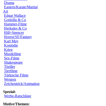
Drama
Eastern/Karate/Martial
Art
Edgar Wallace
Godzilla & Co
Hammer-Filme
Herkules & Co
Hill+Spencer
Horror/SF/Fantasy
Karl May
Komödie
Krieg
Musikfilme
Sex-Filme
Shakespeare
Thriller
Tierfilme
Türkische Filme
Western
Zeichentrick/Animation
Spezial:
Werbe-Ratschläge
Motive/Themen: