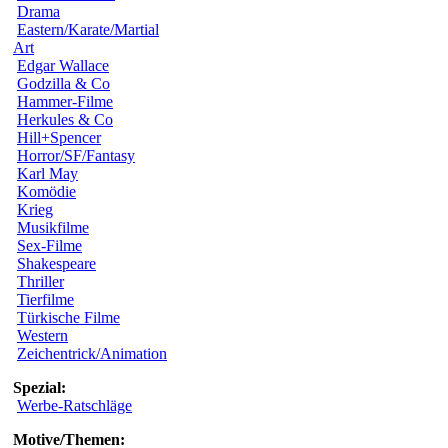
Drama
Eastern/Karate/Martial
Art
Edgar Wallace
Godzilla & Co
Hammer-Filme
Herkules & Co
Hill+Spencer
Horror/SF/Fantasy
Karl May
Komödie
Krieg
Musikfilme
Sex-Filme
Shakespeare
Thriller
Tierfilme
Türkische Filme
Western
Zeichentrick/Animation
Spezial:
Werbe-Ratschläge
Motive/Themen: