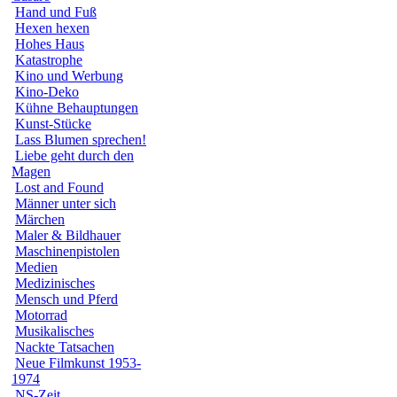
Hand und Fuß
Hexen hexen
Hohes Haus
Katastrophe
Kino und Werbung
Kino-Deko
Kühne Behauptungen
Kunst-Stücke
Lass Blumen sprechen!
Liebe geht durch den
Magen
Lost and Found
Männer unter sich
Märchen
Maler & Bildhauer
Maschinenpistolen
Medien
Medizinisches
Mensch und Pferd
Motorrad
Musikalisches
Nackte Tatsachen
Neue Filmkunst 1953-
1974
NS-Zeit