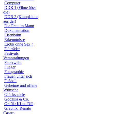
Computer
DDR 1 (Filme über
die)
DDR 2 (Kinoplakate
aus der)
Die Frau im Mann
Dokumentation
Eisenbahn
Erkenntnisse
Erotik ohne Sex ?
Fahrräder
Festivals,
Veranstaltungen
Feuerwehr
Flieger
Fotographie
Frauen unter sich
Fußball
Geheime und offene
Wünsche
Glücksspiele
Godzilla & Co.
Grafik: Klaus Dill
Graphik: Renato
Casaro