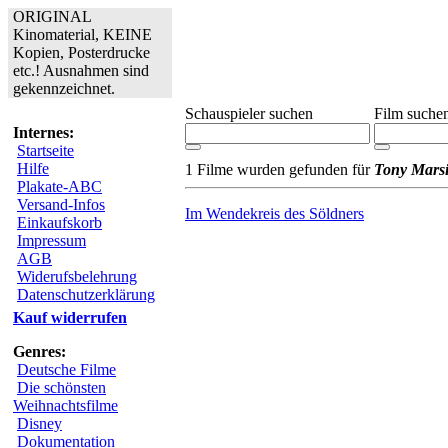
ORIGINAL
Kinomaterial, KEINE
Kopien, Posterdrucke
etc.! Ausnahmen sind
gekennzeichnet.
Schauspieler suchen
Film suche
Internes:
Startseite
Hilfe
1 Filme wurden gefunden für
Tony Mars
Plakate-ABC
Versand-Infos
Im Wendekreis des Söldners
Einkaufskorb
Impressum
AGB
Widerufsbelehrung
Datenschutzerklärung
Kauf widerrufen
Genres:
Deutsche Filme
Die schönsten
Weihnachtsfilme
Disney
Dokumentation