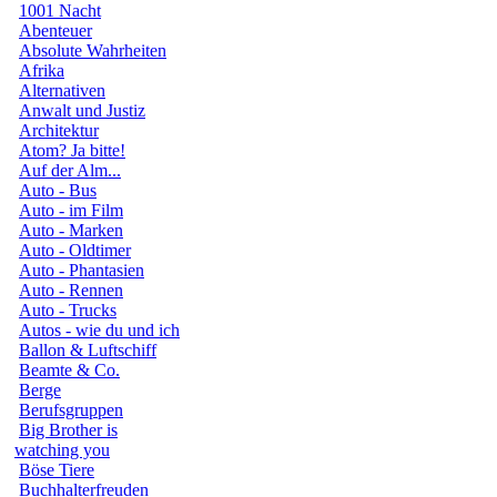
1001 Nacht
Abenteuer
Absolute Wahrheiten
Afrika
Alternativen
Anwalt und Justiz
Architektur
Atom? Ja bitte!
Auf der Alm...
Auto - Bus
Auto - im Film
Auto - Marken
Auto - Oldtimer
Auto - Phantasien
Auto - Rennen
Auto - Trucks
Autos - wie du und ich
Ballon & Luftschiff
Beamte & Co.
Berge
Berufsgruppen
Big Brother is
watching you
Böse Tiere
Buchhalterfreuden