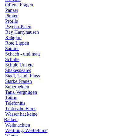
Offene Fragen
Panzer
Piraten
Profile
Psycho-Paten
Ray Harryhausen
Religion
Rote Lippen
Saurier
Schach - und matt
Schuhe
Schule Uni etc
Shakespeares
Stadt, Land, Fluss
Starke Frauen
Superhelden
Tanz-Vergnügen
Tattoo
Telefonitis
Türkische Filme
Wasser hat keine
Balken
Weihnachten
Werbung, Werbefilme
Winter