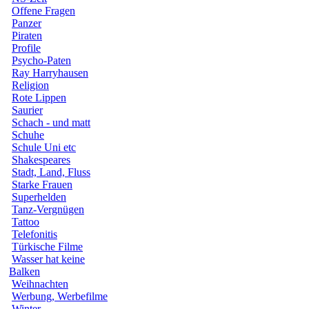
Offene Fragen
Panzer
Piraten
Profile
Psycho-Paten
Ray Harryhausen
Religion
Rote Lippen
Saurier
Schach - und matt
Schuhe
Schule Uni etc
Shakespeares
Stadt, Land, Fluss
Starke Frauen
Superhelden
Tanz-Vergnügen
Tattoo
Telefonitis
Türkische Filme
Wasser hat keine
Balken
Weihnachten
Werbung, Werbefilme
Winter