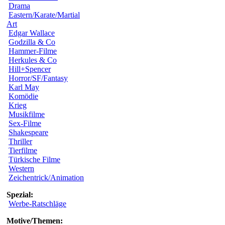
Drama
Eastern/Karate/Martial
Art
Edgar Wallace
Godzilla & Co
Hammer-Filme
Herkules & Co
Hill+Spencer
Horror/SF/Fantasy
Karl May
Komödie
Krieg
Musikfilme
Sex-Filme
Shakespeare
Thriller
Tierfilme
Türkische Filme
Western
Zeichentrick/Animation
Spezial:
Werbe-Ratschläge
Motive/Themen: