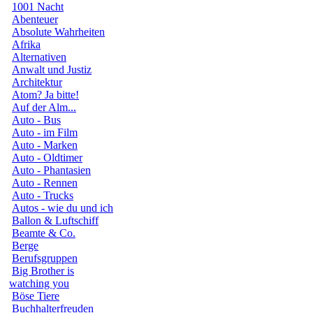
1001 Nacht
Abenteuer
Absolute Wahrheiten
Afrika
Alternativen
Anwalt und Justiz
Architektur
Atom? Ja bitte!
Auf der Alm...
Auto - Bus
Auto - im Film
Auto - Marken
Auto - Oldtimer
Auto - Phantasien
Auto - Rennen
Auto - Trucks
Autos - wie du und ich
Ballon & Luftschiff
Beamte & Co.
Berge
Berufsgruppen
Big Brother is
watching you
Böse Tiere
Buchhalterfreuden