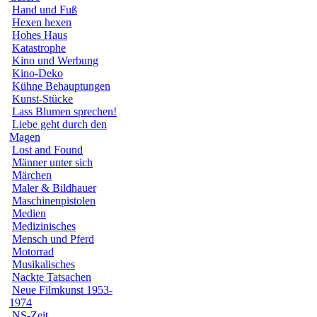
Hand und Fuß
Hexen hexen
Hohes Haus
Katastrophe
Kino und Werbung
Kino-Deko
Kühne Behauptungen
Kunst-Stücke
Lass Blumen sprechen!
Liebe geht durch den
Magen
Lost and Found
Männer unter sich
Märchen
Maler & Bildhauer
Maschinenpistolen
Medien
Medizinisches
Mensch und Pferd
Motorrad
Musikalisches
Nackte Tatsachen
Neue Filmkunst 1953-
1974
NS-Zeit