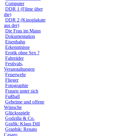
Computer
DDR 1 (Filme über
die)
DDR 2 (Kinoplakate
aus der)
Die Frau im Mann
Dokumentation
Eisenbahn
Erkenntnisse
Erotik ohne Sex ?
Fahrräder
Festivals,
Veranstaltungen
Feuerwehr
Flieger
Fotographie
Frauen unter sich
Fußball
Geheime und offene
Wünsche
Glücksspiele
Godzilla & Co.
Grafik: Klaus Dill
Graphik: Renato
Casaro