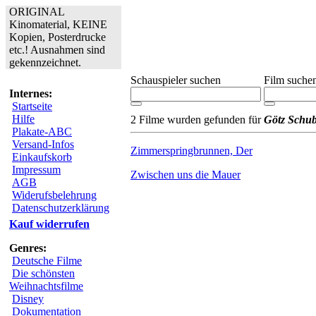
ORIGINAL
Kinomaterial, KEINE
Kopien, Posterdrucke
etc.! Ausnahmen sind
gekennzeichnet.
Schauspieler suchen
Film suche
Internes:
Startseite
Hilfe
2 Filme wurden gefunden für
Götz Schub
Plakate-ABC
Versand-Infos
Zimmerspringbrunnen, Der
Einkaufskorb
Impressum
Zwischen uns die Mauer
AGB
Widerufsbelehrung
Datenschutzerklärung
Kauf widerrufen
Genres:
Deutsche Filme
Die schönsten
Weihnachtsfilme
Disney
Dokumentation