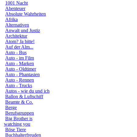
1001 Nacht
Abenteuer
Absolute Wahrheiten
Afrika
Alternativen
Anwalt und Justiz
Architektur
Atom? Ja bitte!
Auf der Alm...
Auto - Bus
Auto - im Film
Auto - Marken
Auto - Oldtimer
Auto - Phantasien
Auto - Rennen
Auto - Trucks
Autos - wie du und ich
Ballon & Luftschiff
Beamte & Co.
Berge
Berufsgruppen
Big Brother is
watching you
Böse Tiere
Buchhalterfreuden