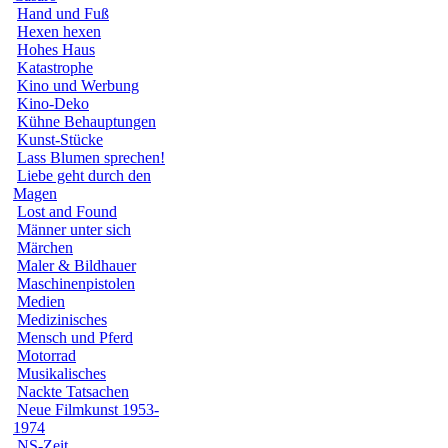
Hand und Fuß
Hexen hexen
Hohes Haus
Katastrophe
Kino und Werbung
Kino-Deko
Kühne Behauptungen
Kunst-Stücke
Lass Blumen sprechen!
Liebe geht durch den
Magen
Lost and Found
Männer unter sich
Märchen
Maler & Bildhauer
Maschinenpistolen
Medien
Medizinisches
Mensch und Pferd
Motorrad
Musikalisches
Nackte Tatsachen
Neue Filmkunst 1953-
1974
NS-Zeit