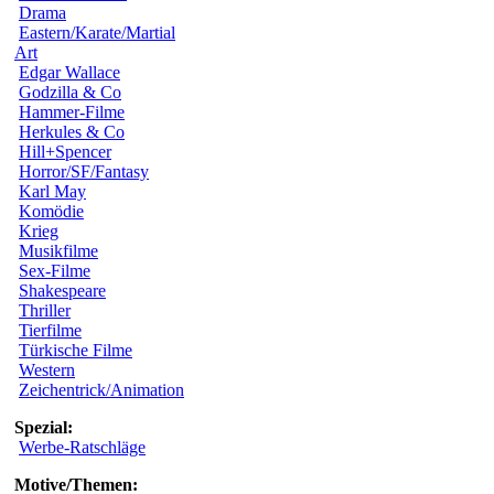
Drama
Eastern/Karate/Martial
Art
Edgar Wallace
Godzilla & Co
Hammer-Filme
Herkules & Co
Hill+Spencer
Horror/SF/Fantasy
Karl May
Komödie
Krieg
Musikfilme
Sex-Filme
Shakespeare
Thriller
Tierfilme
Türkische Filme
Western
Zeichentrick/Animation
Spezial:
Werbe-Ratschläge
Motive/Themen: