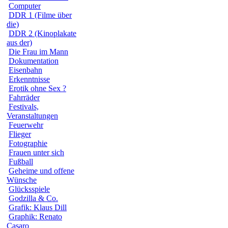
Computer
DDR 1 (Filme über
die)
DDR 2 (Kinoplakate
aus der)
Die Frau im Mann
Dokumentation
Eisenbahn
Erkenntnisse
Erotik ohne Sex ?
Fahrräder
Festivals,
Veranstaltungen
Feuerwehr
Flieger
Fotographie
Frauen unter sich
Fußball
Geheime und offene
Wünsche
Glücksspiele
Godzilla & Co.
Grafik: Klaus Dill
Graphik: Renato
Casaro