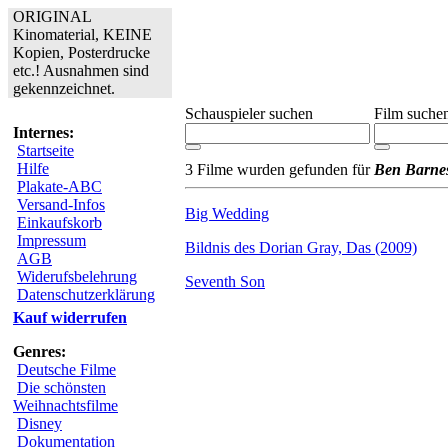
ORIGINAL
Kinomaterial, KEINE
Kopien, Posterdrucke
etc.! Ausnahmen sind
gekennzeichnet.
Schauspieler suchen
Film suche
Internes:
Startseite
Hilfe
3 Filme wurden gefunden für
Ben Barne
Plakate-ABC
Versand-Infos
Big Wedding
Einkaufskorb
Impressum
Bildnis des Dorian Gray, Das (2009)
AGB
Widerufsbelehrung
Seventh Son
Datenschutzerklärung
Kauf widerrufen
Genres:
Deutsche Filme
Die schönsten
Weihnachtsfilme
Disney
Dokumentation