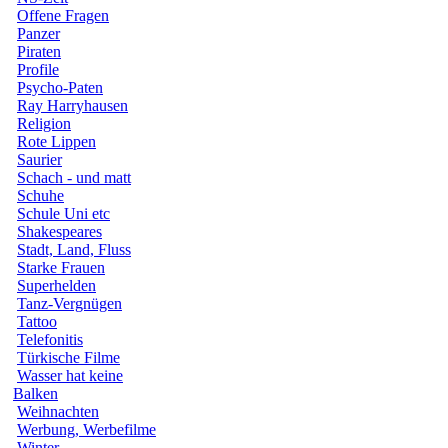
Offene Fragen
Panzer
Piraten
Profile
Psycho-Paten
Ray Harryhausen
Religion
Rote Lippen
Saurier
Schach - und matt
Schuhe
Schule Uni etc
Shakespeares
Stadt, Land, Fluss
Starke Frauen
Superhelden
Tanz-Vergnügen
Tattoo
Telefonitis
Türkische Filme
Wasser hat keine
Balken
Weihnachten
Werbung, Werbefilme
Winter