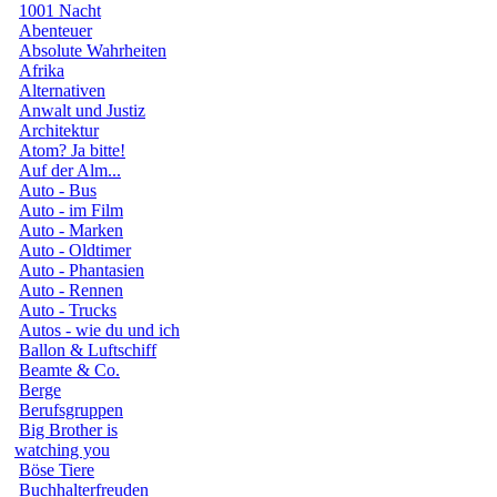
1001 Nacht
Abenteuer
Absolute Wahrheiten
Afrika
Alternativen
Anwalt und Justiz
Architektur
Atom? Ja bitte!
Auf der Alm...
Auto - Bus
Auto - im Film
Auto - Marken
Auto - Oldtimer
Auto - Phantasien
Auto - Rennen
Auto - Trucks
Autos - wie du und ich
Ballon & Luftschiff
Beamte & Co.
Berge
Berufsgruppen
Big Brother is
watching you
Böse Tiere
Buchhalterfreuden