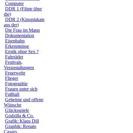
Computer
DDR 1 (Filme über
die)
DDR 2 (Kinoplakate
aus der)
Die Frau im Mann
Dokumentation
Eisenbahn
Erkenntnisse
Erotik ohne Sex ?
Fahrräder
Festivals,
Veranstaltungen
Feuerwehr
Flieger
Fotographie
Frauen unter sich
Fußball
Geheime und offene
Wünsche
Glücksspiele
Godzilla & Co.
Grafik: Klaus Dill
Graphik: Renato
Casaro