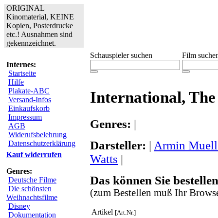
ORIGINAL
Kinomaterial, KEINE
Kopien, Posterdrucke
etc.! Ausnahmen sind
gekennzeichnet.
Schauspieler suchen
Film suche
Internes:
Startseite
Hilfe
Plakate-ABC
International, The
Versand-Infos
Einkaufskorb
Impressum
Genres:
|
AGB
Widerufsbelehrung
Darsteller:
|
Armin Muell
Datenschutzerklärung
Kauf widerrufen
Watts
|
Genres:
Das können Sie bestellen
Deutsche Filme
Die schönsten
(zum Bestellen muß Ihr Browse
Weihnachtsfilme
Disney
Artikel
[Art.Nr.]
Dokumentation