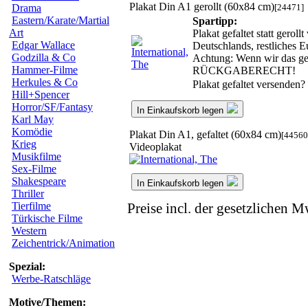
Plakat Din A1 gerollt (60x84 cm)
[24471]
Drama
Eastern/Karate/Martial
Spartipp:
Art
Plakat gefaltet statt gero
Edgar Wallace
Deutschlands, restliches 
Godzilla & Co
Achtung: Wenn wir das gero
Hammer-Filme
RÜCKGABERECHT!
Herkules & Co
Plakat gefaltet versenden?
Hill+Spencer
Horror/SF/Fantasy
In Einkaufskorb legen
Karl May
Komödie
Plakat Din A1, gefaltet (60x84 cm)
[44560
Krieg
Videoplakat
Musikfilme
Sex-Filme
Shakespeare
In Einkaufskorb legen
Thriller
Tierfilme
Preise incl. der gesetzlichen M
Türkische Filme
Western
Zeichentrick/Animation
Spezial:
Werbe-Ratschläge
Motive/Themen: