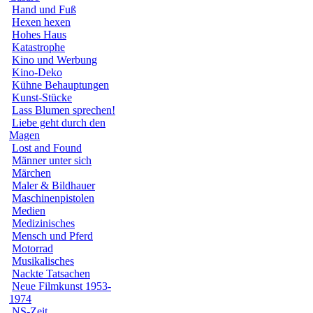
Hand und Fuß
Hexen hexen
Hohes Haus
Katastrophe
Kino und Werbung
Kino-Deko
Kühne Behauptungen
Kunst-Stücke
Lass Blumen sprechen!
Liebe geht durch den
Magen
Lost and Found
Männer unter sich
Märchen
Maler & Bildhauer
Maschinenpistolen
Medien
Medizinisches
Mensch und Pferd
Motorrad
Musikalisches
Nackte Tatsachen
Neue Filmkunst 1953-
1974
NS-Zeit