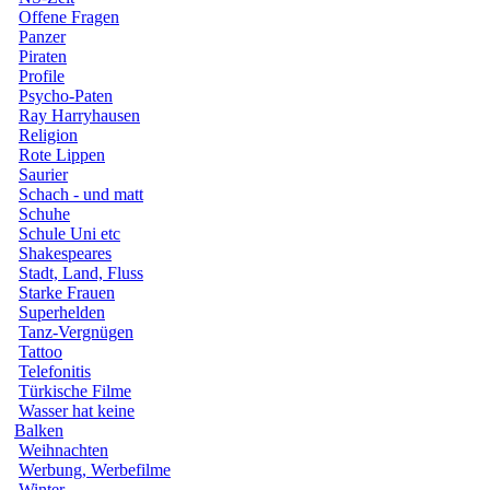
Offene Fragen
Panzer
Piraten
Profile
Psycho-Paten
Ray Harryhausen
Religion
Rote Lippen
Saurier
Schach - und matt
Schuhe
Schule Uni etc
Shakespeares
Stadt, Land, Fluss
Starke Frauen
Superhelden
Tanz-Vergnügen
Tattoo
Telefonitis
Türkische Filme
Wasser hat keine
Balken
Weihnachten
Werbung, Werbefilme
Winter