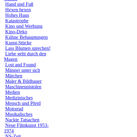
Hand und Fuß
Hexen hexen
Hohes Haus
Katastrophe
Kino und Werbung
Kino-Deko
Kühne Behauptungen
Kunst-Stücke
Lass Blumen sprechen!
Liebe geht durch den
Magen
Lost and Found
Männer unter sich
Märchen
Maler & Bildhauer
Maschinenpistolen
Medien
Medizinisches
Mensch und Pferd
Motorrad
Musikalisches
Nackte Tatsachen
Neue Filmkunst 1953-
1974
NS-Zeit