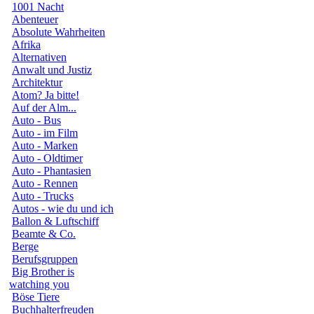
1001 Nacht
Abenteuer
Absolute Wahrheiten
Afrika
Alternativen
Anwalt und Justiz
Architektur
Atom? Ja bitte!
Auf der Alm...
Auto - Bus
Auto - im Film
Auto - Marken
Auto - Oldtimer
Auto - Phantasien
Auto - Rennen
Auto - Trucks
Autos - wie du und ich
Ballon & Luftschiff
Beamte & Co.
Berge
Berufsgruppen
Big Brother is
watching you
Böse Tiere
Buchhalterfreuden