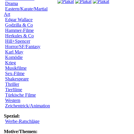
Drama
Eastern/Karate/Martial
Art
Edgar Wallace
Godzilla & Co
Hammer-Filme
Herkules & Co
Hill+Spencer
Horror/SF/Fantasy
Karl May
Komödie
Krieg
Musikfilme
Sex-Filme
Shakespeare
Thriller
Tierfilme
Türkische Filme
Western
Zeichentrick/Animation
Spezial:
Werbe-Ratschläge
Motive/Themen: