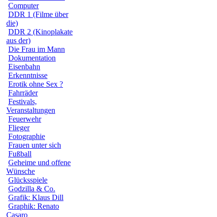
Computer
DDR 1 (Filme über
die)
DDR 2 (Kinoplakate
aus der)
Die Frau im Mann
Dokumentation
Eisenbahn
Erkenntnisse
Erotik ohne Sex ?
Fahrräder
Festivals,
Veranstaltungen
Feuerwehr
Flieger
Fotographie
Frauen unter sich
Fußball
Geheime und offene
Wünsche
Glücksspiele
Godzilla & Co.
Grafik: Klaus Dill
Graphik: Renato
Casaro