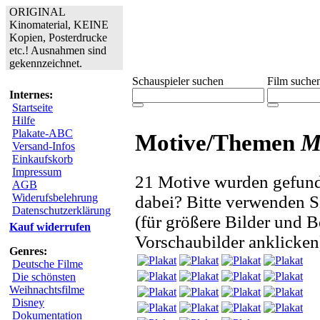
ORIGINAL
Kinomaterial, KEINE
Kopien, Posterdrucke
etc.! Ausnahmen sind
gekennzeichnet.
Schauspieler suchen
Film suche
Internes:
Startseite
Hilfe
Plakate-ABC
Motive/Themen
M
Versand-Infos
Einkaufskorb
Impressum
21 Motive wurden gefunde
AGB
Widerufsbelehrung
dabei? Bitte verwenden S
Datenschutzerklärung
(für größere Bilder und B
Kauf widerrufen
Vorschaubilder anklicken
Genres:
Deutsche Filme
Die schönsten
Weihnachtsfilme
Disney
Dokumentation