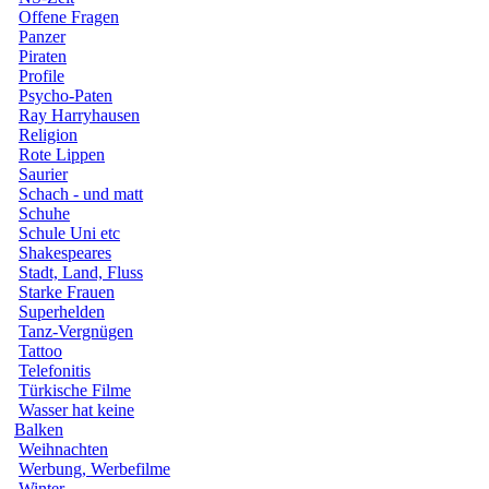
Offene Fragen
Panzer
Piraten
Profile
Psycho-Paten
Ray Harryhausen
Religion
Rote Lippen
Saurier
Schach - und matt
Schuhe
Schule Uni etc
Shakespeares
Stadt, Land, Fluss
Starke Frauen
Superhelden
Tanz-Vergnügen
Tattoo
Telefonitis
Türkische Filme
Wasser hat keine
Balken
Weihnachten
Werbung, Werbefilme
Winter