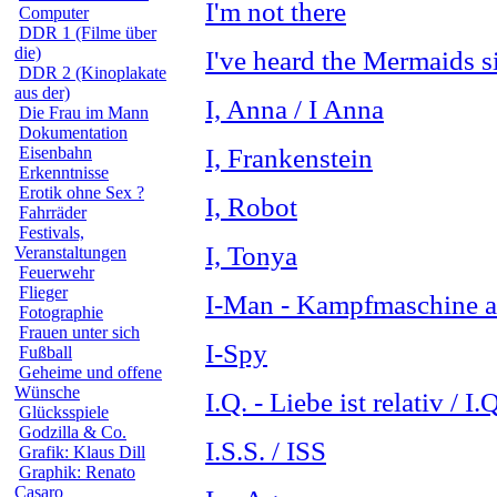
I'm not there
Computer
DDR 1 (Filme über
die)
I've heard the Mermaids s
DDR 2 (Kinoplakate
aus der)
I, Anna / I Anna
Die Frau im Mann
Dokumentation
I, Frankenstein
Eisenbahn
Erkenntnisse
Erotik ohne Sex ?
I, Robot
Fahrräder
Festivals,
I, Tonya
Veranstaltungen
Feuerwehr
Flieger
I-Man - Kampfmaschine a
Fotographie
Frauen unter sich
I-Spy
Fußball
Geheime und offene
Wünsche
I.Q. - Liebe ist relativ / I.
Glücksspiele
Godzilla & Co.
I.S.S. / ISS
Grafik: Klaus Dill
Graphik: Renato
Casaro