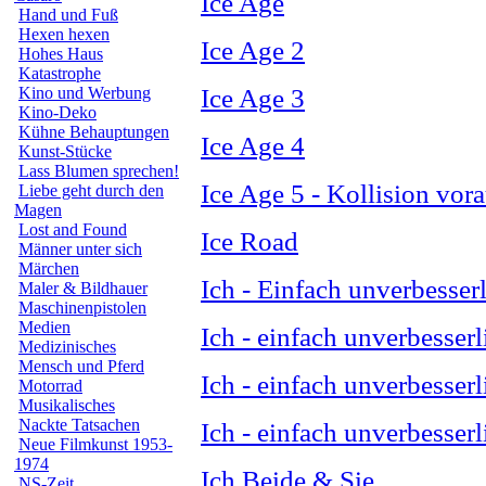
Ice Age
Hand und Fuß
Hexen hexen
Ice Age 2
Hohes Haus
Katastrophe
Ice Age 3
Kino und Werbung
Kino-Deko
Kühne Behauptungen
Ice Age 4
Kunst-Stücke
Lass Blumen sprechen!
Ice Age 5 - Kollision vor
Liebe geht durch den
Magen
Lost and Found
Ice Road
Männer unter sich
Märchen
Ich - Einfach unverbesser
Maler & Bildhauer
Maschinenpistolen
Medien
Ich - einfach unverbesser
Medizinisches
Mensch und Pferd
Ich - einfach unverbesser
Motorrad
Musikalisches
Nackte Tatsachen
Ich - einfach unverbesser
Neue Filmkunst 1953-
1974
Ich Beide & Sie
NS-Zeit