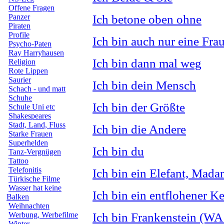
Offene Fragen
Ich betone oben ohne
Panzer
Piraten
Profile
Ich bin auch nur eine Fra
Psycho-Paten
Ray Harryhausen
Ich bin dann mal weg
Religion
Rote Lippen
Saurier
Ich bin dein Mensch
Schach - und matt
Schuhe
Ich bin der Größte
Schule Uni etc
Shakespeares
Stadt, Land, Fluss
Ich bin die Andere
Starke Frauen
Superhelden
Ich bin du
Tanz-Vergnügen
Tattoo
Telefonitis
Ich bin ein Elefant, Mad
Türkische Filme
Wasser hat keine
Ich bin ein entflohener Ke
Balken
Weihnachten
Ich bin Frankenstein (WA
Werbung, Werbefilme
Winter