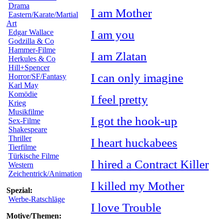
Drama
I am Mother
Eastern/Karate/Martial
Art
I am you
Edgar Wallace
Godzilla & Co
Hammer-Filme
I am Zlatan
Herkules & Co
Hill+Spencer
I can only imagine
Horror/SF/Fantasy
Karl May
Komödie
I feel pretty
Krieg
Musikfilme
I got the hook-up
Sex-Filme
Shakespeare
Thriller
I heart huckabees
Tierfilme
Türkische Filme
I hired a Contract Killer
Western
Zeichentrick/Animation
I killed my Mother
Spezial:
Werbe-Ratschläge
I love Trouble
Motive/Themen: