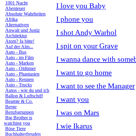
1001 Nacht
I love you Baby
Abenteuer
Absolute Wahrheiten
I phone you
Afrika
Alternativen
Anwalt und Justiz
I shot Andy Warhol
Architektur
Atom? Ja bitte!
I spit on your Grave
Auf der Alm...
Auto - Bus
I wanna dance with some
Auto - im Film
Auto - Marken
Auto - Oldtimer
I want to go home
Auto - Phantasien
Auto - Rennen
I want to see the Manager
Auto - Trucks
Autos - wie du und ich
Ballon & Luftschiff
I want you
Beamte & Co.
Berge
I was on Mars
Berufsgruppen
Big Brother is
watching you
I wie Ikarus
Böse Tiere
Buchhalterfreuden