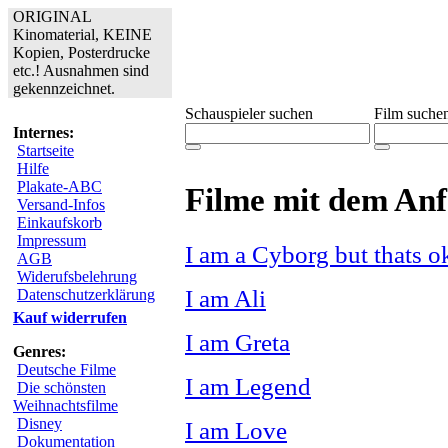
ORIGINAL
Kinomaterial, KEINE
Kopien, Posterdrucke
etc.! Ausnahmen sind
gekennzeichnet.
Schauspieler suchen
Film suche
Internes:
Startseite
Hilfe
Plakate-ABC
Filme mit dem An
Versand-Infos
Einkaufskorb
Impressum
I am a Cyborg but thats o
AGB
Widerufsbelehrung
I am Ali
Datenschutzerklärung
Kauf widerrufen
I am Greta
Genres:
Deutsche Filme
I am Legend
Die schönsten
Weihnachtsfilme
Disney
I am Love
Dokumentation