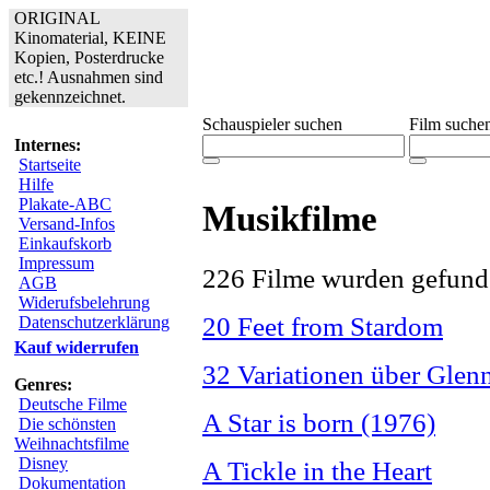
ORIGINAL
Kinomaterial, KEINE
Kopien, Posterdrucke
etc.! Ausnahmen sind
gekennzeichnet.
Schauspieler suchen
Film suche
Internes:
Startseite
Hilfe
Plakate-ABC
Musikfilme
Versand-Infos
Einkaufskorb
Impressum
226 Filme wurden gefund
AGB
Widerufsbelehrung
20 Feet from Stardom
Datenschutzerklärung
Kauf widerrufen
32 Variationen über Glen
Genres:
Deutsche Filme
A Star is born (1976)
Die schönsten
Weihnachtsfilme
Disney
A Tickle in the Heart
Dokumentation