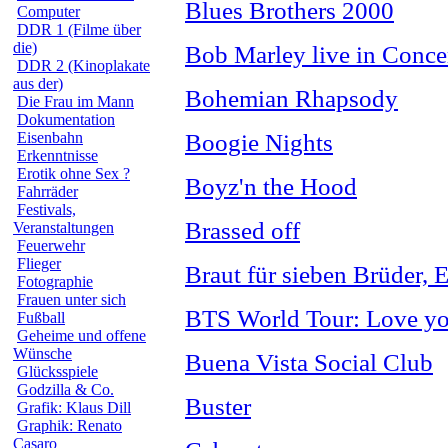
Blues Brothers 2000
Computer
DDR 1 (Filme über
die)
Bob Marley live in Conce
DDR 2 (Kinoplakate
aus der)
Bohemian Rhapsody
Die Frau im Mann
Dokumentation
Boogie Nights
Eisenbahn
Erkenntnisse
Erotik ohne Sex ?
Boyz'n the Hood
Fahrräder
Festivals,
Brassed off
Veranstaltungen
Feuerwehr
Flieger
Braut für sieben Brüder, 
Fotographie
Frauen unter sich
BTS World Tour: Love you
Fußball
Geheime und offene
Wünsche
Buena Vista Social Club
Glücksspiele
Godzilla & Co.
Buster
Grafik: Klaus Dill
Graphik: Renato
Casaro