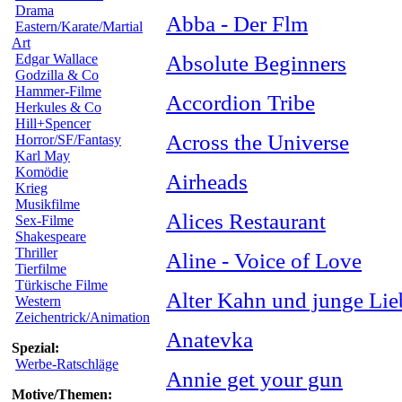
Drama
Abba - Der Flm
Eastern/Karate/Martial
Art
Absolute Beginners
Edgar Wallace
Godzilla & Co
Hammer-Filme
Accordion Tribe
Herkules & Co
Hill+Spencer
Across the Universe
Horror/SF/Fantasy
Karl May
Komödie
Airheads
Krieg
Musikfilme
Alices Restaurant
Sex-Filme
Shakespeare
Thriller
Aline - Voice of Love
Tierfilme
Türkische Filme
Alter Kahn und junge Lie
Western
Zeichentrick/Animation
Anatevka
Spezial:
Werbe-Ratschläge
Annie get your gun
Motive/Themen: