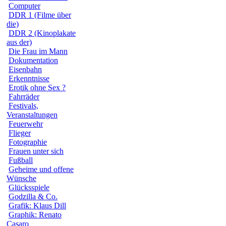
Computer
DDR 1 (Filme über
die)
DDR 2 (Kinoplakate
aus der)
Die Frau im Mann
Dokumentation
Eisenbahn
Erkenntnisse
Erotik ohne Sex ?
Fahrräder
Festivals,
Veranstaltungen
Feuerwehr
Flieger
Fotographie
Frauen unter sich
Fußball
Geheime und offene
Wünsche
Glücksspiele
Godzilla & Co.
Grafik: Klaus Dill
Graphik: Renato
Casaro