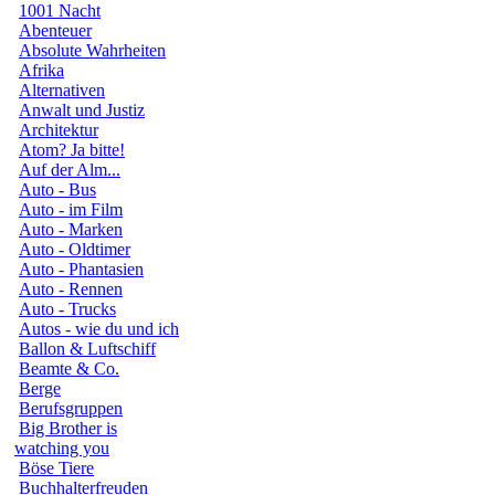
1001 Nacht
Abenteuer
Absolute Wahrheiten
Afrika
Alternativen
Anwalt und Justiz
Architektur
Atom? Ja bitte!
Auf der Alm...
Auto - Bus
Auto - im Film
Auto - Marken
Auto - Oldtimer
Auto - Phantasien
Auto - Rennen
Auto - Trucks
Autos - wie du und ich
Ballon & Luftschiff
Beamte & Co.
Berge
Berufsgruppen
Big Brother is
watching you
Böse Tiere
Buchhalterfreuden