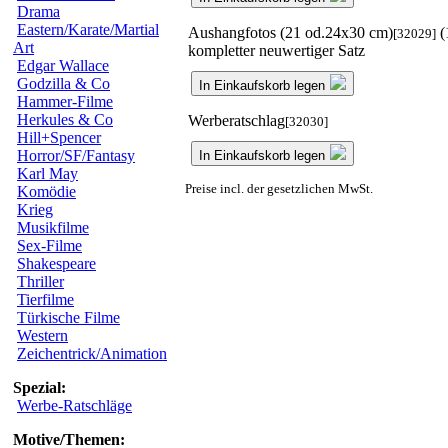
Drama
Eastern/Karate/Martial
Aushangfotos (21 od.24x30 cm)
(
[32029]
Art
kompletter neuwertiger Satz
Edgar Wallace
Godzilla & Co
In Einkaufskorb legen
Hammer-Filme
Herkules & Co
Werberatschlag
[32030]
Hill+Spencer
Horror/SF/Fantasy
In Einkaufskorb legen
Karl May
Preise incl. der gesetzlichen MwSt.
Komödie
Krieg
Musikfilme
Sex-Filme
Shakespeare
Thriller
Tierfilme
Türkische Filme
Western
Zeichentrick/Animation
Spezial:
Werbe-Ratschläge
Motive/Themen: