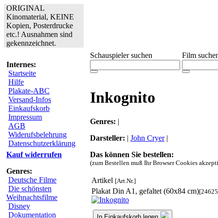
ORIGINAL
Kinomaterial, KEINE
Kopien, Posterdrucke
etc.! Ausnahmen sind
gekennzeichnet.
Schauspieler suchen
Film suche
Internes:
Startseite
Hilfe
Plakate-ABC
Inkognito
Versand-Infos
Einkaufskorb
Impressum
Genres:
|
AGB
Widerufsbelehrung
Darsteller:
|
John Cryer
|
Datenschutzerklärung
Das können Sie bestellen:
Kauf widerrufen
(zum Bestellen muß Ihr Browser Cookies akzepti
Genres:
Deutsche Filme
Artikel
[Art.Nr.]
Die schönsten
Plakat Din A1, gefaltet (60x84 cm)
[24625
Weihnachtsfilme
Disney
Dokumentation
In Einkaufskorb legen