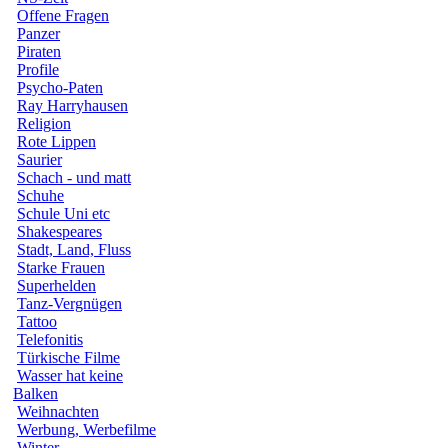
Offene Fragen
Panzer
Piraten
Profile
Psycho-Paten
Ray Harryhausen
Religion
Rote Lippen
Saurier
Schach - und matt
Schuhe
Schule Uni etc
Shakespeares
Stadt, Land, Fluss
Starke Frauen
Superhelden
Tanz-Vergnügen
Tattoo
Telefonitis
Türkische Filme
Wasser hat keine
Balken
Weihnachten
Werbung, Werbefilme
Winter