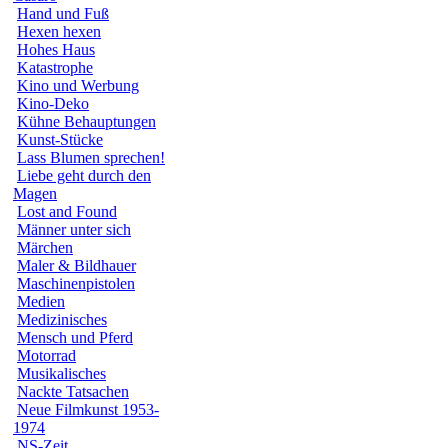
Hand und Fuß
Hexen hexen
Hohes Haus
Katastrophe
Kino und Werbung
Kino-Deko
Kühne Behauptungen
Kunst-Stücke
Lass Blumen sprechen!
Liebe geht durch den
Magen
Lost and Found
Männer unter sich
Märchen
Maler & Bildhauer
Maschinenpistolen
Medien
Medizinisches
Mensch und Pferd
Motorrad
Musikalisches
Nackte Tatsachen
Neue Filmkunst 1953-
1974
NS-Zeit