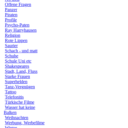
Offene Fragen
Panzer
Piraten
Profile
Psycho-Paten
Ray Harryhausen
Religion
Rote Lippen
Saurier
Schach - und matt
Schuhe
Schule Uni etc
Shakespeares
Stadt, Land, Fluss
Starke Frauen
Superhelden
Tanz-Vergnügen
Tattoo
Telefonitis
Türkische Filme
Wasser hat keine
Balken
Weihnachten
Werbung, Werbefilme
Winter