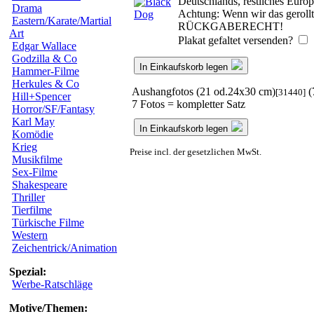
Deutschlands, restliches Euro
Drama
Achtung: Wenn wir das gerollte
Eastern/Karate/Martial
RÜCKGABERECHT!
Art
Plakat gefaltet versenden?
Edgar Wallace
Godzilla & Co
In Einkaufskorb legen
Hammer-Filme
Herkules & Co
Aushangfotos (21 od.24x30 cm)
(
[31440]
Hill+Spencer
7 Fotos = kompletter Satz
Horror/SF/Fantasy
Karl May
In Einkaufskorb legen
Komödie
Krieg
Preise incl. der gesetzlichen MwSt.
Musikfilme
Sex-Filme
Shakespeare
Thriller
Tierfilme
Türkische Filme
Western
Zeichentrick/Animation
Spezial:
Werbe-Ratschläge
Motive/Themen: