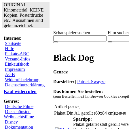
ORIGINAL
Kinomaterial, KEINE
Kopien, Posterdrucke
etc.! Ausnahmen sind
gekennzeichnet.
Schauspieler suchen
Film suche
Internes:
Startseite
Hilfe
Plakate-ABC
Black Dog
Versand-Infos
Einkaufskorb
Impressum
Genres:
|
AGB
Widerufsbelehrung
Darsteller:
|
Patrick Swayze
|
Datenschutzerklärung
Das können Sie bestellen:
Kauf widerrufen
(zum Bestellen muß Ihr Browser Cookies akzepti
Genres:
Deutsche Filme
Artikel
[Art.Nr.]
Die schönsten
Plakat Din A1 gerollt (60x84 cm)
[24940]
Weihnachtsfilme
Spartipp:
Disney
Plakat gefaltet statt gerollt 
Dokumentation