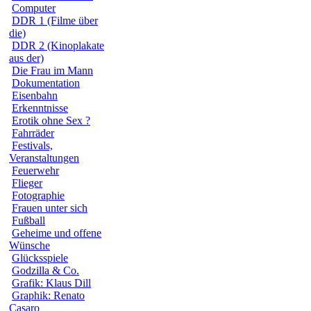
Computer
DDR 1 (Filme über
die)
DDR 2 (Kinoplakate
aus der)
Die Frau im Mann
Dokumentation
Eisenbahn
Erkenntnisse
Erotik ohne Sex ?
Fahrräder
Festivals,
Veranstaltungen
Feuerwehr
Flieger
Fotographie
Frauen unter sich
Fußball
Geheime und offene
Wünsche
Glücksspiele
Godzilla & Co.
Grafik: Klaus Dill
Graphik: Renato
Casaro