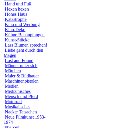
Hand und Fuß
Hexen hexen
Hohes Haus
Katastrophe
Kino und Werbung
Kino-Deko
Kühne Behauptungen
Kunst-Stücke
Lass Blumen sprechen!
Liebe geht durch den
Magen
Lost and Found
Männer unter sich
Märchen
Maler & Bildhauer
Maschinenpistolen
Medien
Medizinisches
Mensch und Pferd
Motorrad
Musikalisches
Nackte Tatsachen
Neue Filmkunst 1953-
1974
NS-Zeit