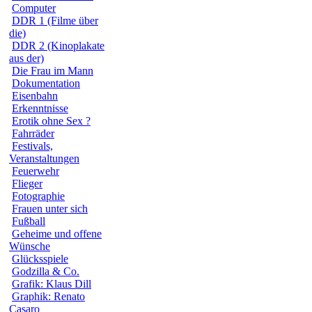
Computer
DDR 1 (Filme über
die)
DDR 2 (Kinoplakate
aus der)
Die Frau im Mann
Dokumentation
Eisenbahn
Erkenntnisse
Erotik ohne Sex ?
Fahrräder
Festivals,
Veranstaltungen
Feuerwehr
Flieger
Fotographie
Frauen unter sich
Fußball
Geheime und offene
Wünsche
Glücksspiele
Godzilla & Co.
Grafik: Klaus Dill
Graphik: Renato
Casaro