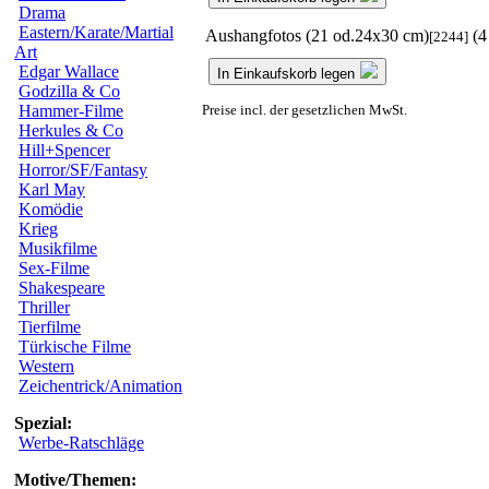
Drama
Eastern/Karate/Martial
Aushangfotos (21 od.24x30 cm)
(4
[2244]
Art
Edgar Wallace
In Einkaufskorb legen
Godzilla & Co
Preise incl. der gesetzlichen MwSt.
Hammer-Filme
Herkules & Co
Hill+Spencer
Horror/SF/Fantasy
Karl May
Komödie
Krieg
Musikfilme
Sex-Filme
Shakespeare
Thriller
Tierfilme
Türkische Filme
Western
Zeichentrick/Animation
Spezial:
Werbe-Ratschläge
Motive/Themen: