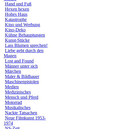
Hand und Fuß
Hexen hexen
Hohes Haus
Katastrophe
Kino und Werbung
Kino-Deko
Kühne Behauptungen
Kunst-Stücke
Lass Blumen sprechen!
Liebe geht durch den
Magen
Lost and Found
Männer unter sich
Märchen
Maler & Bildhauer
Maschinenpistolen
Medien
Medizinisches
Mensch und Pferd
Motorrad
Musikalisches
Nackte Tatsachen
Neue Filmkunst 1953-
1974
NS-Zeit