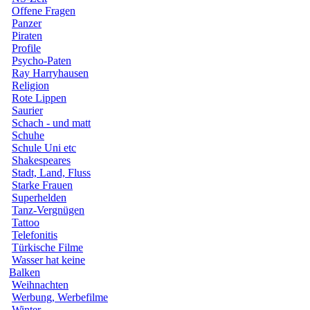
Offene Fragen
Panzer
Piraten
Profile
Psycho-Paten
Ray Harryhausen
Religion
Rote Lippen
Saurier
Schach - und matt
Schuhe
Schule Uni etc
Shakespeares
Stadt, Land, Fluss
Starke Frauen
Superhelden
Tanz-Vergnügen
Tattoo
Telefonitis
Türkische Filme
Wasser hat keine
Balken
Weihnachten
Werbung, Werbefilme
Winter