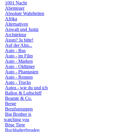
1001 Nacht
Abenteuer
Absolute Wahrheiten
Afrika
Alternativen
Anwalt und Justiz
Architektur
Atom? Ja bitte!
Auf der Alm...
Auto - Bus
Auto - im Film
Auto - Marken
Auto - Oldtimer
Auto - Phantasien
Auto - Rennen
Auto - Trucks
Autos - wie du und ich
Ballon & Luftschiff
Beamte & Co.
Berge
Berufsgruppen
Big Brother is
watching you
Böse Tiere
Buchhalterfreuden