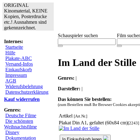
ORIGINAL
Kinomaterial, KEINE
Kopien, Posterdrucke
etc.! Ausnahmen sind
gekennzeichnet.
Schauspieler suchen
Film suche
Internes:
Startseite
Hilfe
Plakate-ABC
Im Land der Stille
Versand-Infos
Einkaufskorb
Impressum
Genres:
|
AGB
Widerufsbelehrung
Darsteller:
|
Datenschutzerklärung
Das können Sie bestellen:
Kauf widerrufen
(zum Bestellen muß Ihr Browser Cookies akzepti
Genres:
Deutsche Filme
Artikel
[Art.Nr.]
Die schönsten
Plakat Din A1, gefaltet (60x84 cm)
[2243]
Weihnachtsfilme
Disney
Dokumentation
In Einkaufskorb legen