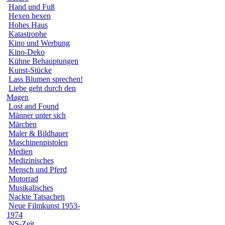
Hand und Fuß
Hexen hexen
Hohes Haus
Katastrophe
Kino und Werbung
Kino-Deko
Kühne Behauptungen
Kunst-Stücke
Lass Blumen sprechen!
Liebe geht durch den
Magen
Lost and Found
Männer unter sich
Märchen
Maler & Bildhauer
Maschinenpistolen
Medien
Medizinisches
Mensch und Pferd
Motorrad
Musikalisches
Nackte Tatsachen
Neue Filmkunst 1953-
1974
NS-Zeit