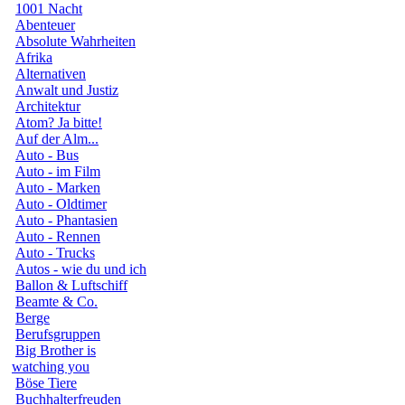
1001 Nacht
Abenteuer
Absolute Wahrheiten
Afrika
Alternativen
Anwalt und Justiz
Architektur
Atom? Ja bitte!
Auf der Alm...
Auto - Bus
Auto - im Film
Auto - Marken
Auto - Oldtimer
Auto - Phantasien
Auto - Rennen
Auto - Trucks
Autos - wie du und ich
Ballon & Luftschiff
Beamte & Co.
Berge
Berufsgruppen
Big Brother is
watching you
Böse Tiere
Buchhalterfreuden