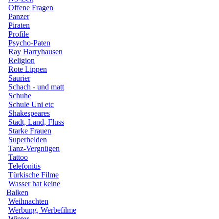
Offene Fragen
Panzer
Piraten
Profile
Psycho-Paten
Ray Harryhausen
Religion
Rote Lippen
Saurier
Schach - und matt
Schuhe
Schule Uni etc
Shakespeares
Stadt, Land, Fluss
Starke Frauen
Superhelden
Tanz-Vergnügen
Tattoo
Telefonitis
Türkische Filme
Wasser hat keine
Balken
Weihnachten
Werbung, Werbefilme
Winter