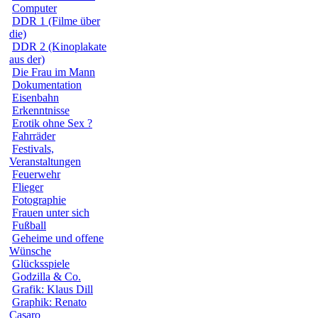
Computer
DDR 1 (Filme über
die)
DDR 2 (Kinoplakate
aus der)
Die Frau im Mann
Dokumentation
Eisenbahn
Erkenntnisse
Erotik ohne Sex ?
Fahrräder
Festivals,
Veranstaltungen
Feuerwehr
Flieger
Fotographie
Frauen unter sich
Fußball
Geheime und offene
Wünsche
Glücksspiele
Godzilla & Co.
Grafik: Klaus Dill
Graphik: Renato
Casaro