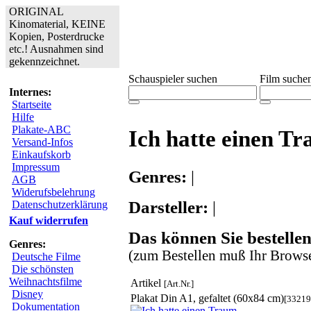
ORIGINAL
Kinomaterial, KEINE
Kopien, Posterdrucke
etc.! Ausnahmen sind
gekennzeichnet.
Schauspieler suchen
Film suche
Internes:
Startseite
Hilfe
Plakate-ABC
Ich hatte einen T
Versand-Infos
Einkaufskorb
Impressum
Genres:
|
AGB
Widerufsbelehrung
Darsteller:
|
Datenschutzerklärung
Kauf widerrufen
Das können Sie bestellen
Genres:
(zum Bestellen muß Ihr Browse
Deutsche Filme
Die schönsten
Weihnachtsfilme
Artikel
[Art.Nr.]
Disney
Plakat Din A1, gefaltet (60x84 cm)
[33219
Dokumentation