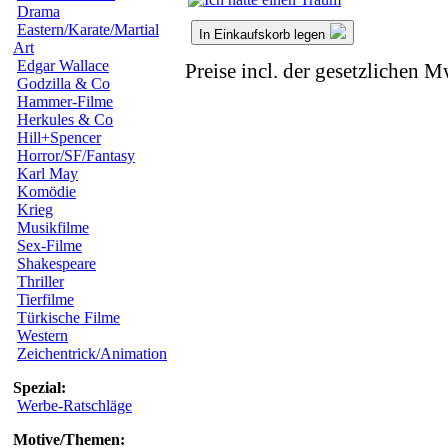
Drama
Eastern/Karate/Martial
In Einkaufskorb legen
Art
Edgar Wallace
Preise incl. der gesetzlichen M
Godzilla & Co
Hammer-Filme
Herkules & Co
Hill+Spencer
Horror/SF/Fantasy
Karl May
Komödie
Krieg
Musikfilme
Sex-Filme
Shakespeare
Thriller
Tierfilme
Türkische Filme
Western
Zeichentrick/Animation
Spezial:
Werbe-Ratschläge
Motive/Themen: