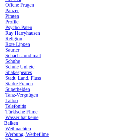
Offene Fragen
Panzer
Piraten
Profile
Psycho-Paten
Ray Harryhausen
Religion
Rote Lippen
Saurier
Schach - und matt
Schuhe
Schule Uni etc
Shakespeares
Stadt, Land, Fluss
Starke Frauen
Superhelden
Tanz-Vergnügen
Tattoo
Telefonitis
Türkische Filme
Wasser hat keine
Balken
Weihnachten
Werbung, Werbefilme
Winter