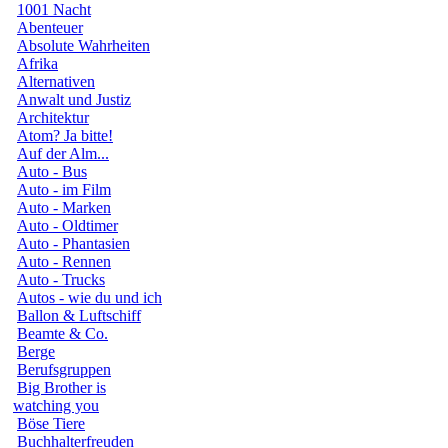
1001 Nacht
Abenteuer
Absolute Wahrheiten
Afrika
Alternativen
Anwalt und Justiz
Architektur
Atom? Ja bitte!
Auf der Alm...
Auto - Bus
Auto - im Film
Auto - Marken
Auto - Oldtimer
Auto - Phantasien
Auto - Rennen
Auto - Trucks
Autos - wie du und ich
Ballon & Luftschiff
Beamte & Co.
Berge
Berufsgruppen
Big Brother is
watching you
Böse Tiere
Buchhalterfreuden