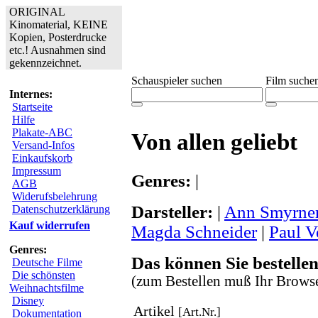
ORIGINAL
Kinomaterial, KEINE
Kopien, Posterdrucke
etc.! Ausnahmen sind
gekennzeichnet.
Schauspieler suchen
Film suche
Internes:
Startseite
Hilfe
Plakate-ABC
Von allen geliebt
Versand-Infos
Einkaufskorb
Impressum
Genres:
|
AGB
Widerufsbelehrung
Darsteller:
|
Ann Smyrne
Datenschutzerklärung
Kauf widerrufen
Magda Schneider
|
Paul V
Genres:
Das können Sie bestellen
Deutsche Filme
Die schönsten
(zum Bestellen muß Ihr Browse
Weihnachtsfilme
Disney
Artikel
[Art.Nr.]
Dokumentation