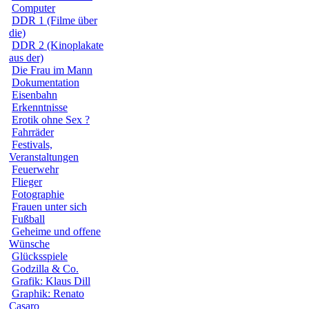
Computer
DDR 1 (Filme über
die)
DDR 2 (Kinoplakate
aus der)
Die Frau im Mann
Dokumentation
Eisenbahn
Erkenntnisse
Erotik ohne Sex ?
Fahrräder
Festivals,
Veranstaltungen
Feuerwehr
Flieger
Fotographie
Frauen unter sich
Fußball
Geheime und offene
Wünsche
Glücksspiele
Godzilla & Co.
Grafik: Klaus Dill
Graphik: Renato
Casaro