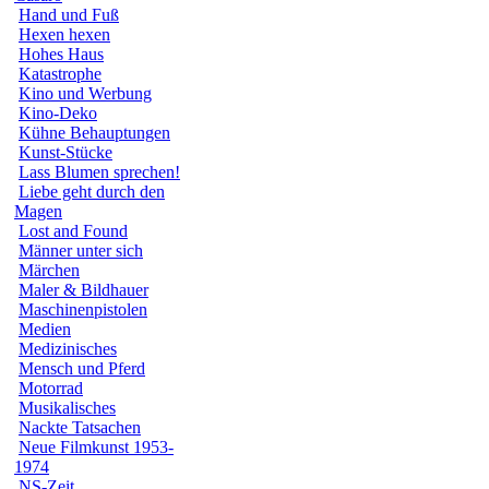
Hand und Fuß
Hexen hexen
Hohes Haus
Katastrophe
Kino und Werbung
Kino-Deko
Kühne Behauptungen
Kunst-Stücke
Lass Blumen sprechen!
Liebe geht durch den
Magen
Lost and Found
Männer unter sich
Märchen
Maler & Bildhauer
Maschinenpistolen
Medien
Medizinisches
Mensch und Pferd
Motorrad
Musikalisches
Nackte Tatsachen
Neue Filmkunst 1953-
1974
NS-Zeit