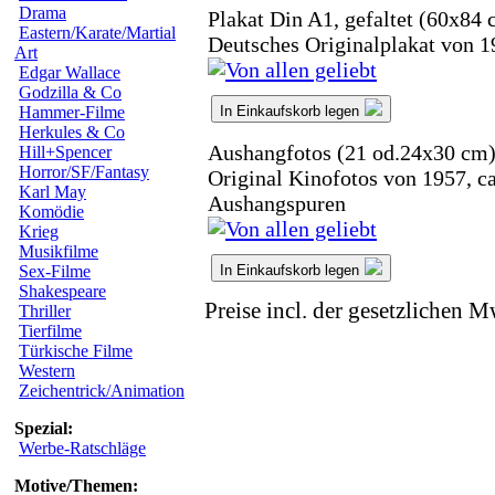
Drama
Plakat Din A1, gefaltet (60x84 
Eastern/Karate/Martial
Deutsches Originalplakat von 1
Art
Edgar Wallace
Godzilla & Co
In Einkaufskorb legen
Hammer-Filme
Herkules & Co
Aushangfotos (21 od.24x30 cm
Hill+Spencer
Horror/SF/Fantasy
Original Kinofotos von 1957, c
Karl May
Aushangspuren
Komödie
Krieg
Musikfilme
In Einkaufskorb legen
Sex-Filme
Shakespeare
Preise incl. der gesetzlichen M
Thriller
Tierfilme
Türkische Filme
Western
Zeichentrick/Animation
Spezial:
Werbe-Ratschläge
Motive/Themen: