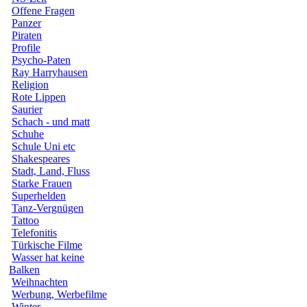
Offene Fragen
Panzer
Piraten
Profile
Psycho-Paten
Ray Harryhausen
Religion
Rote Lippen
Saurier
Schach - und matt
Schuhe
Schule Uni etc
Shakespeares
Stadt, Land, Fluss
Starke Frauen
Superhelden
Tanz-Vergnügen
Tattoo
Telefonitis
Türkische Filme
Wasser hat keine
Balken
Weihnachten
Werbung, Werbefilme
Winter