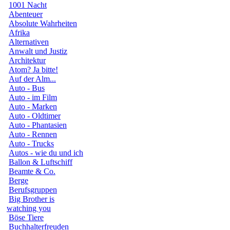
1001 Nacht
Abenteuer
Absolute Wahrheiten
Afrika
Alternativen
Anwalt und Justiz
Architektur
Atom? Ja bitte!
Auf der Alm...
Auto - Bus
Auto - im Film
Auto - Marken
Auto - Oldtimer
Auto - Phantasien
Auto - Rennen
Auto - Trucks
Autos - wie du und ich
Ballon & Luftschiff
Beamte & Co.
Berge
Berufsgruppen
Big Brother is
watching you
Böse Tiere
Buchhalterfreuden