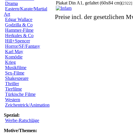
Plakat Din A1, gefaltet (60x84 cm)
[2322]
Drama
Eastern/Karate/Martial
Art
Preise incl. der gesetzlichen M
Edgar Wallace
Godzilla & Co
Hammer-Filme
Herkules & Co
Hill+Spencer
Horror/SF/Fantasy
Karl May
Komödie
Krieg
Musikfilme
Sex-Filme
Shakespeare
Thriller
Tierfilme
Türkische Filme
Western
Zeichentrick/Animation
Spezial:
Werbe-Ratschläge
Motive/Themen: