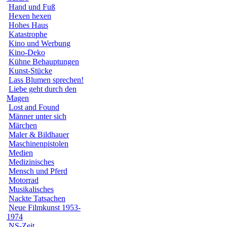
Hand und Fuß
Hexen hexen
Hohes Haus
Katastrophe
Kino und Werbung
Kino-Deko
Kühne Behauptungen
Kunst-Stücke
Lass Blumen sprechen!
Liebe geht durch den
Magen
Lost and Found
Männer unter sich
Märchen
Maler & Bildhauer
Maschinenpistolen
Medien
Medizinisches
Mensch und Pferd
Motorrad
Musikalisches
Nackte Tatsachen
Neue Filmkunst 1953-
1974
NS-Zeit