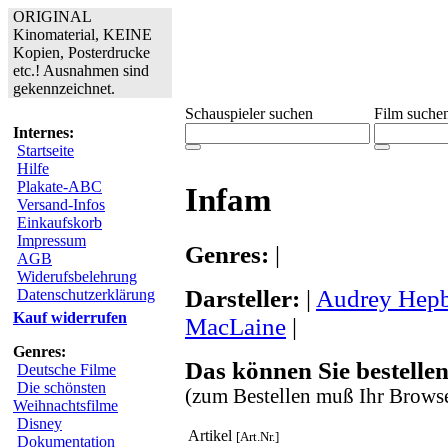
ORIGINAL
Kinomaterial, KEINE
Kopien, Posterdrucke
etc.! Ausnahmen sind
gekennzeichnet.
Schauspieler suchen
Film suche
Internes:
Startseite
Hilfe
Plakate-ABC
Infam
Versand-Infos
Einkaufskorb
Impressum
Genres:
|
AGB
Widerufsbelehrung
Darsteller:
|
Audrey Hep
Datenschutzerklärung
Kauf widerrufen
MacLaine
|
Genres:
Das können Sie bestellen
Deutsche Filme
Die schönsten
(zum Bestellen muß Ihr Browse
Weihnachtsfilme
Disney
Artikel
[Art.Nr.]
Dokumentation