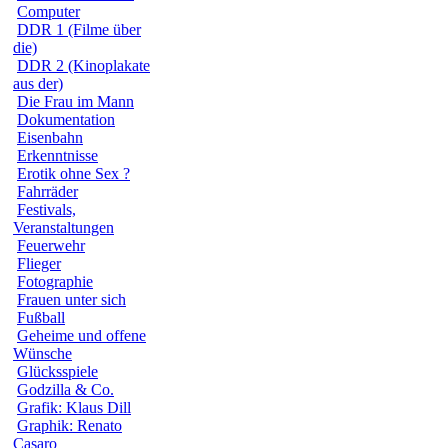
Computer
DDR 1 (Filme über
die)
DDR 2 (Kinoplakate
aus der)
Die Frau im Mann
Dokumentation
Eisenbahn
Erkenntnisse
Erotik ohne Sex ?
Fahrräder
Festivals,
Veranstaltungen
Feuerwehr
Flieger
Fotographie
Frauen unter sich
Fußball
Geheime und offene
Wünsche
Glücksspiele
Godzilla & Co.
Grafik: Klaus Dill
Graphik: Renato
Casaro