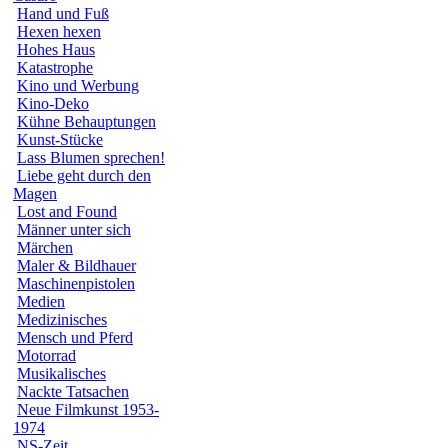
Hand und Fuß
Hexen hexen
Hohes Haus
Katastrophe
Kino und Werbung
Kino-Deko
Kühne Behauptungen
Kunst-Stücke
Lass Blumen sprechen!
Liebe geht durch den
Magen
Lost and Found
Männer unter sich
Märchen
Maler & Bildhauer
Maschinenpistolen
Medien
Medizinisches
Mensch und Pferd
Motorrad
Musikalisches
Nackte Tatsachen
Neue Filmkunst 1953-
1974
NS-Zeit