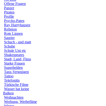
Offene Fragen
Panzer
Piraten
Profile
Psycho-Paten
Ray Harryhausen
Religion
Rote Lippen
Saurier
Schach - und matt
Schuhe
Schule Uni etc
Shakespeares
Stadt, Land, Fluss
Starke Frauen
Superhelden
Tanz-Vergnügen
Tattoo
Telefonitis
Türkische Filme
Wasser hat keine
Balken
Weihnachten
Werbung, Werbefilme
Winter