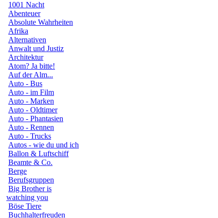
1001 Nacht
Abenteuer
Absolute Wahrheiten
Afrika
Alternativen
Anwalt und Justiz
Architektur
Atom? Ja bitte!
Auf der Alm...
Auto - Bus
Auto - im Film
Auto - Marken
Auto - Oldtimer
Auto - Phantasien
Auto - Rennen
Auto - Trucks
Autos - wie du und ich
Ballon & Luftschiff
Beamte & Co.
Berge
Berufsgruppen
Big Brother is
watching you
Böse Tiere
Buchhalterfreuden