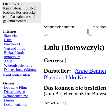
ORIGINAL
Kinomaterial, KEINE
Kopien, Posterdrucke
etc.! Ausnahmen sind
gekennzeichnet.
Schauspieler suchen
Film suche
Internes:
Startseite
Hilfe
Plakate-ABC
Lulu (Borowczyk)
Versand-Infos
Einkaufskorb
Impressum
Genres:
|
AGB
Widerufsbelehrung
Darsteller:
|
Anne Benne
Datenschutzerklärung
Kauf widerrufen
Placido
|
Udo Kier
|
Genres:
Das können Sie bestellen
Deutsche Filme
Die schönsten
(zum Bestellen muß Ihr Browse
Weihnachtsfilme
Disney
Artikel
[Art.Nr.]
Dokumentation