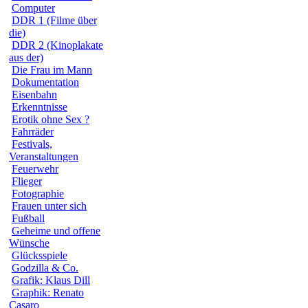
Computer
DDR 1 (Filme über
die)
DDR 2 (Kinoplakate
aus der)
Die Frau im Mann
Dokumentation
Eisenbahn
Erkenntnisse
Erotik ohne Sex ?
Fahrräder
Festivals,
Veranstaltungen
Feuerwehr
Flieger
Fotographie
Frauen unter sich
Fußball
Geheime und offene
Wünsche
Glücksspiele
Godzilla & Co.
Grafik: Klaus Dill
Graphik: Renato
Casaro