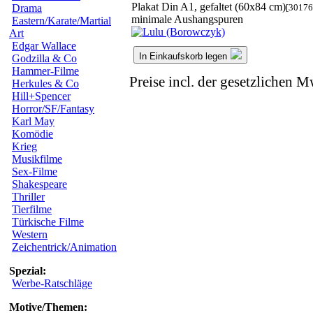
Plakat Din A1, gefaltet (60x84 cm)
[30176
Drama
minimale Aushangspuren
Eastern/Karate/Martial
Art
Edgar Wallace
In Einkaufskorb legen
Godzilla & Co
Hammer-Filme
Preise incl. der gesetzlichen M
Herkules & Co
Hill+Spencer
Horror/SF/Fantasy
Karl May
Komödie
Krieg
Musikfilme
Sex-Filme
Shakespeare
Thriller
Tierfilme
Türkische Filme
Western
Zeichentrick/Animation
Spezial:
Werbe-Ratschläge
Motive/Themen: