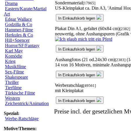
Sondermaterial
[17965]
Drama
US-Kleinplakat ca. Din A3, 'Animal Hou
Eastern/Karate/Martial
Art
In Einkaufskorb legen
Edgar Wallace
Godzilla & Co
Plakat Din A1, gefaltet (60x84 cm)
[2382]
Hammer-Filme
neuwertig, ohne Aushangspuren (Grafik 
Herkules & Co
Hill+Spencer
Horror/SF/Fantasy
In Einkaufskorb legen
Karl May
Komödie
Aushangfotos (21 od.24x30 cm)
(1
[2383]
Krieg
14 von 16 Motiven, minimale Aushangs
Musikfilme
Sex-Filme
In Einkaufskorb legen
Shakespeare
Thriller
Werberatschlag
[49561]
Tierfilme
mit Kleinplakat
Türkische Filme
Western
In Einkaufskorb legen
Zeichentrick/Animation
Preise incl. der gesetzlichen M
Spezial:
Werbe-Ratschläge
Motive/Themen: