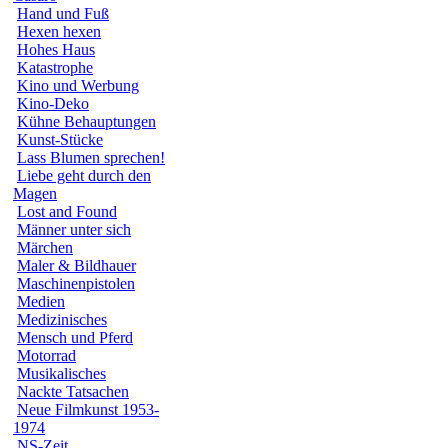
Hand und Fuß
Hexen hexen
Hohes Haus
Katastrophe
Kino und Werbung
Kino-Deko
Kühne Behauptungen
Kunst-Stücke
Lass Blumen sprechen!
Liebe geht durch den
Magen
Lost and Found
Männer unter sich
Märchen
Maler & Bildhauer
Maschinenpistolen
Medien
Medizinisches
Mensch und Pferd
Motorrad
Musikalisches
Nackte Tatsachen
Neue Filmkunst 1953-
1974
NS-Zeit