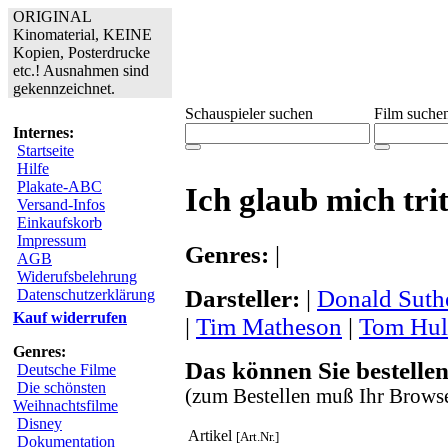
ORIGINAL
Kinomaterial, KEINE
Kopien, Posterdrucke
etc.! Ausnahmen sind
gekennzeichnet.
Schauspieler suchen
Film suche
Internes:
Startseite
Hilfe
Plakate-ABC
Ich glaub mich trit
Versand-Infos
Einkaufskorb
Impressum
Genres:
|
AGB
Widerufsbelehrung
Darsteller:
|
Donald Suth
Datenschutzerklärung
Kauf widerrufen
|
Tim Matheson
|
Tom Hul
Genres:
Das können Sie bestellen
Deutsche Filme
Die schönsten
(zum Bestellen muß Ihr Browse
Weihnachtsfilme
Disney
Artikel
[Art.Nr.]
Dokumentation