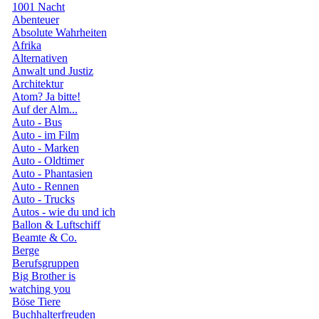
1001 Nacht
Abenteuer
Absolute Wahrheiten
Afrika
Alternativen
Anwalt und Justiz
Architektur
Atom? Ja bitte!
Auf der Alm...
Auto - Bus
Auto - im Film
Auto - Marken
Auto - Oldtimer
Auto - Phantasien
Auto - Rennen
Auto - Trucks
Autos - wie du und ich
Ballon & Luftschiff
Beamte & Co.
Berge
Berufsgruppen
Big Brother is
watching you
Böse Tiere
Buchhalterfreuden