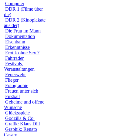
Computer
DDR 1 (Filme über
die)
DDR 2 (Kinoplakate
aus der)
Die Frau im Mann
Dokumentation
Eisenbahn
Erkenntnisse
Erotik ohne Sex ?
Fahrräder
Festivals,
Veranstaltungen
Feuerwehr
Flieger
Fotographie
Frauen unter sich
Fußball
Geheime und offene
Wünsche
Glücksspiele
Godzilla & Co.
Grafik: Klaus Dill
Graphik: Renato
Casaro