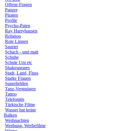
Offene Fragen
Panzer
Piraten
Profile
Psycho-Paten
Ray Harryhausen
Religion
Rote Lippen
Saurier
Schach - und matt
Schuhe
Schule Uni etc
Shakespeares
Stadt, Land, Fluss
Starke Frauen
Superhelden
Tanz-Vergnügen
Tattoo
Telefonitis
Türkische Filme
Wasser hat keine
Balken
Weihnachten
Werbung, Werbefilme
Winter