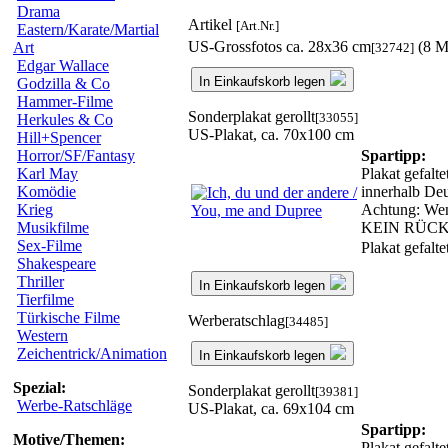
Drama
Artikel
[Art.Nr.]
Eastern/Karate/Martial
US-Grossfotos ca. 28x36 cm
(8 M
Art
[32742]
Edgar Wallace
In Einkaufskorb legen
Godzilla & Co
Hammer-Filme
Sonderplakat gerollt
[33055]
Herkules & Co
US-Plakat, ca. 70x100 cm
Hill+Spencer
Spartipp:
Horror/SF/Fantasy
Plakat gefalt
Karl May
innerhalb Deu
Komödie
Achtung: Wenn
Krieg
KEIN RÜC
Musikfilme
Sex-Filme
Plakat gefalt
Shakespeare
Thriller
In Einkaufskorb legen
Tierfilme
Türkische Filme
Werberatschlag
[34485]
Western
Zeichentrick/Animation
In Einkaufskorb legen
Spezial:
Sonderplakat gerollt
[39381]
Werbe-Ratschläge
US-Plakat, ca. 69x104 cm
Spartipp:
Motive/Themen:
Plakat gefalt