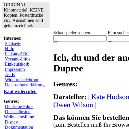
ORIGINAL
Kinomaterial, KEINE
Kopien, Posterdrucke
etc.! Ausnahmen sind
gekennzeichnet.
Schauspieler suchen
Film suche
Internes:
Startseite
Hilfe
Plakate-ABC
Ich, du und der an
Versand-Infos
Einkaufskorb
Dupree
Impressum
AGB
Widerufsbelehrung
Genres:
|
Datenschutzerklärung
Kauf widerrufen
Darsteller:
|
Kate Hudso
Genres:
Owen Wilson
|
Deutsche Filme
Die schönsten
Das können Sie bestellen
Weihnachtsfilme
Disney
(zum Bestellen muß Ihr Browse
Dokumentation