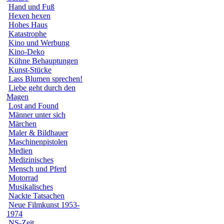
Hand und Fuß
Hexen hexen
Hohes Haus
Katastrophe
Kino und Werbung
Kino-Deko
Kühne Behauptungen
Kunst-Stücke
Lass Blumen sprechen!
Liebe geht durch den
Magen
Lost and Found
Männer unter sich
Märchen
Maler & Bildhauer
Maschinenpistolen
Medien
Medizinisches
Mensch und Pferd
Motorrad
Musikalisches
Nackte Tatsachen
Neue Filmkunst 1953-
1974
NS-Zeit