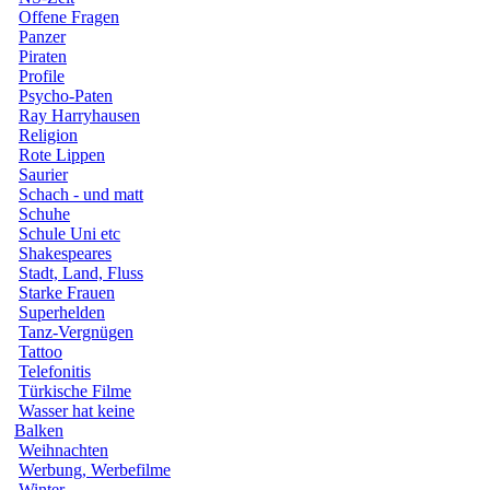
Offene Fragen
Panzer
Piraten
Profile
Psycho-Paten
Ray Harryhausen
Religion
Rote Lippen
Saurier
Schach - und matt
Schuhe
Schule Uni etc
Shakespeares
Stadt, Land, Fluss
Starke Frauen
Superhelden
Tanz-Vergnügen
Tattoo
Telefonitis
Türkische Filme
Wasser hat keine
Balken
Weihnachten
Werbung, Werbefilme
Winter