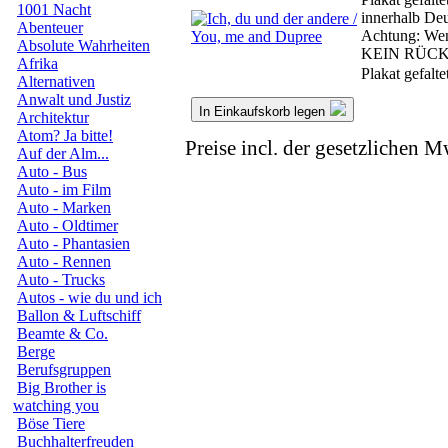
1001 Nacht
innerhalb Deu
Abenteuer
Achtung: Wenn
Absolute Wahrheiten
KEIN RÜC
Afrika
Plakat gefalt
Alternativen
Anwalt und Justiz
In Einkaufskorb legen
Architektur
Atom? Ja bitte!
Preise incl. der gesetzlichen M
Auf der Alm...
Auto - Bus
Auto - im Film
Auto - Marken
Auto - Oldtimer
Auto - Phantasien
Auto - Rennen
Auto - Trucks
Autos - wie du und ich
Ballon & Luftschiff
Beamte & Co.
Berge
Berufsgruppen
Big Brother is
watching you
Böse Tiere
Buchhalterfreuden