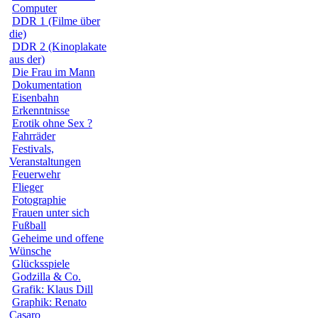
Computer
DDR 1 (Filme über
die)
DDR 2 (Kinoplakate
aus der)
Die Frau im Mann
Dokumentation
Eisenbahn
Erkenntnisse
Erotik ohne Sex ?
Fahrräder
Festivals,
Veranstaltungen
Feuerwehr
Flieger
Fotographie
Frauen unter sich
Fußball
Geheime und offene
Wünsche
Glücksspiele
Godzilla & Co.
Grafik: Klaus Dill
Graphik: Renato
Casaro