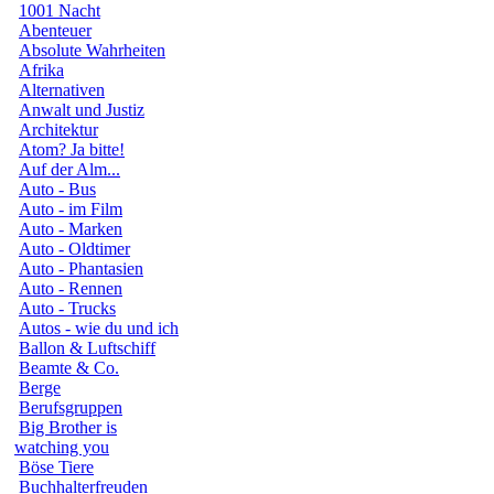
1001 Nacht
Abenteuer
Absolute Wahrheiten
Afrika
Alternativen
Anwalt und Justiz
Architektur
Atom? Ja bitte!
Auf der Alm...
Auto - Bus
Auto - im Film
Auto - Marken
Auto - Oldtimer
Auto - Phantasien
Auto - Rennen
Auto - Trucks
Autos - wie du und ich
Ballon & Luftschiff
Beamte & Co.
Berge
Berufsgruppen
Big Brother is
watching you
Böse Tiere
Buchhalterfreuden