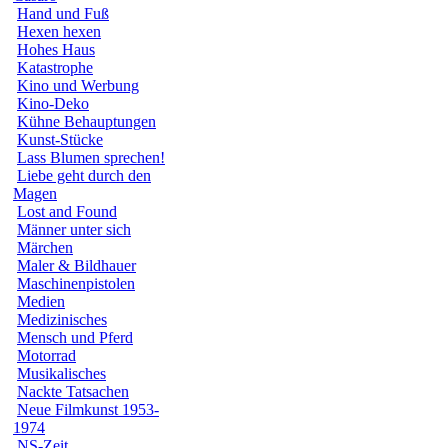
Hand und Fuß
Hexen hexen
Hohes Haus
Katastrophe
Kino und Werbung
Kino-Deko
Kühne Behauptungen
Kunst-Stücke
Lass Blumen sprechen!
Liebe geht durch den
Magen
Lost and Found
Männer unter sich
Märchen
Maler & Bildhauer
Maschinenpistolen
Medien
Medizinisches
Mensch und Pferd
Motorrad
Musikalisches
Nackte Tatsachen
Neue Filmkunst 1953-
1974
NS-Zeit