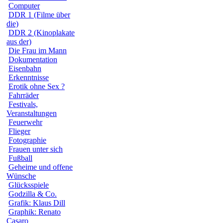
Computer
DDR 1 (Filme über
die)
DDR 2 (Kinoplakate
aus der)
Die Frau im Mann
Dokumentation
Eisenbahn
Erkenntnisse
Erotik ohne Sex ?
Fahrräder
Festivals,
Veranstaltungen
Feuerwehr
Flieger
Fotographie
Frauen unter sich
Fußball
Geheime und offene
Wünsche
Glücksspiele
Godzilla & Co.
Grafik: Klaus Dill
Graphik: Renato
Casaro