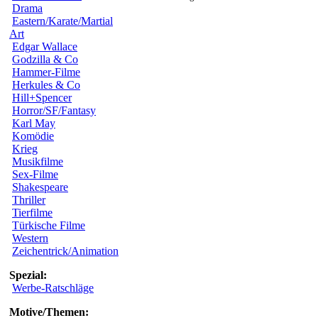
Drama
Eastern/Karate/Martial
Art
Edgar Wallace
Godzilla & Co
Hammer-Filme
Herkules & Co
Hill+Spencer
Horror/SF/Fantasy
Karl May
Komödie
Krieg
Musikfilme
Sex-Filme
Shakespeare
Thriller
Tierfilme
Türkische Filme
Western
Zeichentrick/Animation
Spezial:
Werbe-Ratschläge
Motive/Themen: