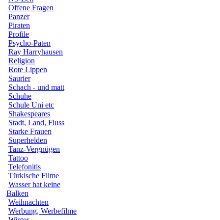
Offene Fragen
Panzer
Piraten
Profile
Psycho-Paten
Ray Harryhausen
Religion
Rote Lippen
Saurier
Schach - und matt
Schuhe
Schule Uni etc
Shakespeares
Stadt, Land, Fluss
Starke Frauen
Superhelden
Tanz-Vergnügen
Tattoo
Telefonitis
Türkische Filme
Wasser hat keine
Balken
Weihnachten
Werbung, Werbefilme
Winter