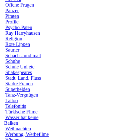
Offene Fragen
Panzer
Piraten
Profile
Psycho-Paten
Ray Harryhausen
Religion
Rote Lippen
Saurier
Schach - und matt
Schuhe
Schule Uni etc
Shakespeares
Stadt, Land, Fluss
Starke Frauen
Superhelden
Tanz-Vergnügen
Tattoo
Telefonitis
Türkische Filme
Wasser hat keine
Balken
Weihnachten
Werbung, Werbefilme
Winter