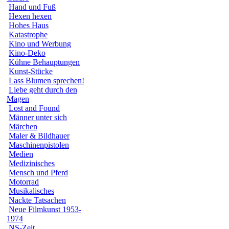
Hand und Fuß
Hexen hexen
Hohes Haus
Katastrophe
Kino und Werbung
Kino-Deko
Kühne Behauptungen
Kunst-Stücke
Lass Blumen sprechen!
Liebe geht durch den
Magen
Lost and Found
Männer unter sich
Märchen
Maler & Bildhauer
Maschinenpistolen
Medien
Medizinisches
Mensch und Pferd
Motorrad
Musikalisches
Nackte Tatsachen
Neue Filmkunst 1953-
1974
NS-Zeit