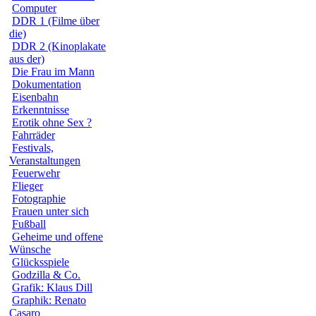
Computer
DDR 1 (Filme über
die)
DDR 2 (Kinoplakate
aus der)
Die Frau im Mann
Dokumentation
Eisenbahn
Erkenntnisse
Erotik ohne Sex ?
Fahrräder
Festivals,
Veranstaltungen
Feuerwehr
Flieger
Fotographie
Frauen unter sich
Fußball
Geheime und offene
Wünsche
Glücksspiele
Godzilla & Co.
Grafik: Klaus Dill
Graphik: Renato
Casaro