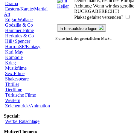
Deutschlands, restliches Europ
Drama
Achtung: Wenn wir das gerollte 
Eastern/Karate/Martial
RÜCKGABERECHT!
Art
Plakat gefaltet versenden?
Edgar Wallace
Godzilla & Co
In Einkaufskorb legen
Hammer-Filme
Herkules & Co
Preise incl. der gesetzlichen MwSt.
Hill+Spencer
Horror/SF/Fantasy
Karl May
Komödie
Krieg
Musikfilme
Sex-Filme
Shakespeare
Thriller
Tierfilme
Türkische Filme
Western
Zeichentrick/Animation
Spezial:
Werbe-Ratschläge
Motive/Themen: