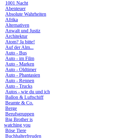
1001 Nacht
Abenteuer
Absolute Wahrheiten
Afrika
Alternativen
Anwalt und Justiz
Architektur
Atom? Ja bitte!
Auf der Alm...
Auto - Bus
Auto - im Film
Auto - Marken
Auto - Oldtimer
Auto - Phantasien
Auto - Rennen
Auto - Trucks
Autos - wie du und ich
Ballon & Luftschiff
Beamte & Co.
Berge
Berufsgruppen
Big Brother is
watching you
Böse Tiere
Buchhalterfreuden