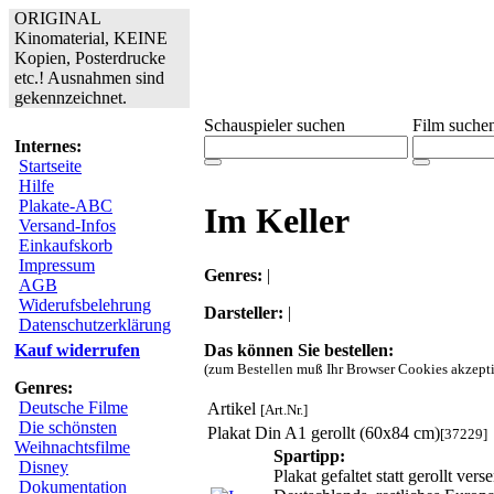
ORIGINAL
Kinomaterial, KEINE
Kopien, Posterdrucke
etc.! Ausnahmen sind
gekennzeichnet.
Schauspieler suchen
Film suche
Internes:
Startseite
Hilfe
Plakate-ABC
Im Keller
Versand-Infos
Einkaufskorb
Impressum
Genres:
|
AGB
Widerufsbelehrung
Darsteller:
|
Datenschutzerklärung
Das können Sie bestellen:
Kauf widerrufen
(zum Bestellen muß Ihr Browser Cookies akzepti
Genres:
Deutsche Filme
Artikel
[Art.Nr.]
Die schönsten
Plakat Din A1 gerollt (60x84 cm)
[37229]
Weihnachtsfilme
Spartipp:
Disney
Plakat gefaltet statt gerollt v
Dokumentation