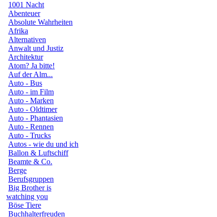
1001 Nacht
Abenteuer
Absolute Wahrheiten
Afrika
Alternativen
Anwalt und Justiz
Architektur
Atom? Ja bitte!
Auf der Alm...
Auto - Bus
Auto - im Film
Auto - Marken
Auto - Oldtimer
Auto - Phantasien
Auto - Rennen
Auto - Trucks
Autos - wie du und ich
Ballon & Luftschiff
Beamte & Co.
Berge
Berufsgruppen
Big Brother is
watching you
Böse Tiere
Buchhalterfreuden