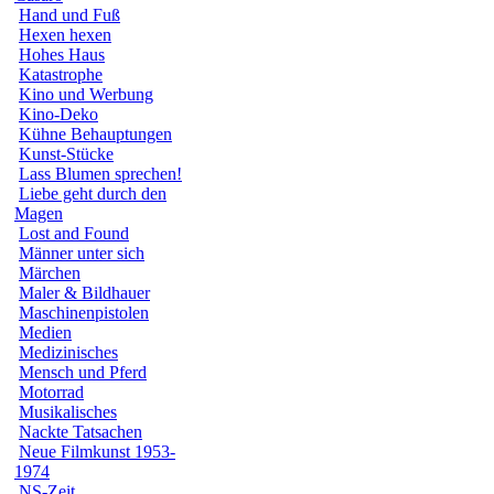
Hand und Fuß
Hexen hexen
Hohes Haus
Katastrophe
Kino und Werbung
Kino-Deko
Kühne Behauptungen
Kunst-Stücke
Lass Blumen sprechen!
Liebe geht durch den
Magen
Lost and Found
Männer unter sich
Märchen
Maler & Bildhauer
Maschinenpistolen
Medien
Medizinisches
Mensch und Pferd
Motorrad
Musikalisches
Nackte Tatsachen
Neue Filmkunst 1953-
1974
NS-Zeit