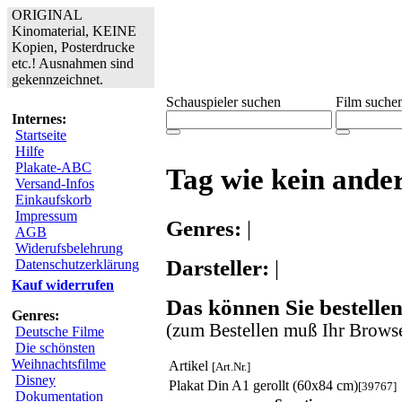
ORIGINAL
Kinomaterial, KEINE
Kopien, Posterdrucke
etc.! Ausnahmen sind
gekennzeichnet.
Schauspieler suchen
Film suche
Internes:
Startseite
Hilfe
Plakate-ABC
Tag wie kein ander
Versand-Infos
Einkaufskorb
Impressum
Genres:
|
AGB
Widerufsbelehrung
Darsteller:
|
Datenschutzerklärung
Kauf widerrufen
Das können Sie bestellen
Genres:
(zum Bestellen muß Ihr Browse
Deutsche Filme
Die schönsten
Weihnachtsfilme
Artikel
[Art.Nr.]
Disney
Plakat Din A1 gerollt (60x84 cm)
[39767]
Dokumentation