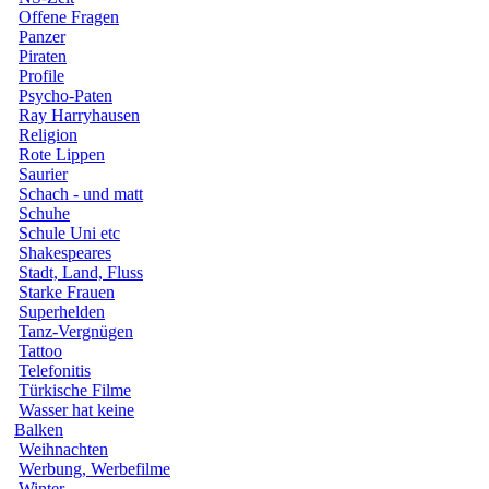
Offene Fragen
Panzer
Piraten
Profile
Psycho-Paten
Ray Harryhausen
Religion
Rote Lippen
Saurier
Schach - und matt
Schuhe
Schule Uni etc
Shakespeares
Stadt, Land, Fluss
Starke Frauen
Superhelden
Tanz-Vergnügen
Tattoo
Telefonitis
Türkische Filme
Wasser hat keine
Balken
Weihnachten
Werbung, Werbefilme
Winter