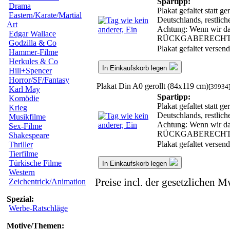
Spartipp:
Drama
Plakat gefaltet statt 
Eastern/Karate/Martial
Deutschlands, restlic
Art
Achtung: Wenn wir das 
Edgar Wallace
RÜCKGABERECHT
Godzilla & Co
Plakat gefaltet verse
Hammer-Filme
Herkules & Co
In Einkaufskorb legen
Hill+Spencer
Horror/SF/Fantasy
Plakat Din A0 gerollt (84x119 cm)
[39934
Karl May
Spartipp:
Komödie
Plakat gefaltet statt 
Krieg
Deutschlands, restlic
Musikfilme
Achtung: Wenn wir das 
Sex-Filme
RÜCKGABERECHT
Shakespeare
Plakat gefaltet verse
Thriller
Tierfilme
Türkische Filme
In Einkaufskorb legen
Western
Preise incl. der gesetzlichen M
Zeichentrick/Animation
Spezial:
Werbe-Ratschläge
Motive/Themen: