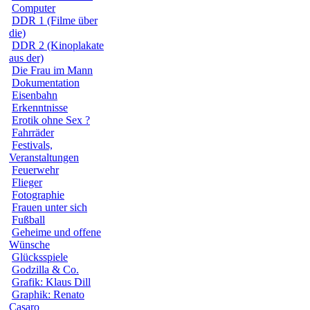
Computer
DDR 1 (Filme über
die)
DDR 2 (Kinoplakate
aus der)
Die Frau im Mann
Dokumentation
Eisenbahn
Erkenntnisse
Erotik ohne Sex ?
Fahrräder
Festivals,
Veranstaltungen
Feuerwehr
Flieger
Fotographie
Frauen unter sich
Fußball
Geheime und offene
Wünsche
Glücksspiele
Godzilla & Co.
Grafik: Klaus Dill
Graphik: Renato
Casaro