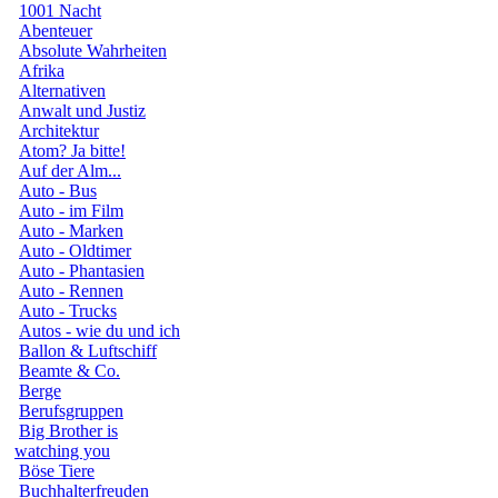
1001 Nacht
Abenteuer
Absolute Wahrheiten
Afrika
Alternativen
Anwalt und Justiz
Architektur
Atom? Ja bitte!
Auf der Alm...
Auto - Bus
Auto - im Film
Auto - Marken
Auto - Oldtimer
Auto - Phantasien
Auto - Rennen
Auto - Trucks
Autos - wie du und ich
Ballon & Luftschiff
Beamte & Co.
Berge
Berufsgruppen
Big Brother is
watching you
Böse Tiere
Buchhalterfreuden