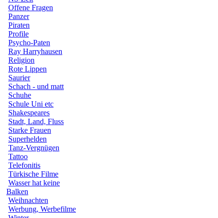
Offene Fragen
Panzer
Piraten
Profile
Psycho-Paten
Ray Harryhausen
Religion
Rote Lippen
Saurier
Schach - und matt
Schuhe
Schule Uni etc
Shakespeares
Stadt, Land, Fluss
Starke Frauen
Superhelden
Tanz-Vergnügen
Tattoo
Telefonitis
Türkische Filme
Wasser hat keine
Balken
Weihnachten
Werbung, Werbefilme
Winter