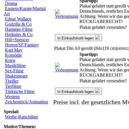
Spartipp:
Drama
Plakat gefaltet statt gerol
Eastern/Karate/Martial
Deutschlands, restliches E
Art
Achtung: Wenn wir das gero
Edgar Wallace
RÜCKGABERECHT!
Godzilla & Co
Plakat gefaltet versenden?
Hammer-Filme
Herkules & Co
In Einkaufskorb legen
Hill+Spencer
Horror/SF/Fantasy
Plakat Din A0 gerollt (84x119 cm)
[40062
Karl May
Spartipp:
Komödie
Plakat gefaltet statt gerol
Krieg
Deutschlands, restliches E
Musikfilme
Achtung: Wenn wir das gero
Sex-Filme
RÜCKGABERECHT!
Shakespeare
Plakat gefaltet versenden?
Thriller
Tierfilme
Türkische Filme
In Einkaufskorb legen
Western
Preise incl. der gesetzlichen M
Zeichentrick/Animation
Spezial:
Werbe-Ratschläge
Motive/Themen: