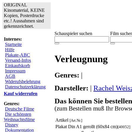
ORIGINAL
Kinomaterial, KEINE
Kopien, Posterdrucke
etc.! Ausnahmen sind
gekennzeichnet.
Schauspieler suchen
Film suche
Internes:
Startseite
Hilfe
Plakate-ABC
Verleugnung
Versand-Infos
Einkaufskorb
Impressum
Genres:
|
AGB
Widerufsbelehrung
Darsteller:
|
Rachel Weis
Datenschutzerklärung
Kauf widerrufen
Das können Sie bestellen
Genres:
(zum Bestellen muß Ihr Browse
Deutsche Filme
Die schönsten
Weihnachtsfilme
Artikel
[Art.Nr.]
Disney
Plakat Din A1 gerollt (60x84 cm)
[40052]
Dokumentation