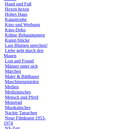
Hand und Fuß
Hexen hexen
Hohes Haus
Katastrophe
Kino und Werbung
Kino-Deko
Kühne Behauptungen
Kunst-Stücke
Lass Blumen sprechen!
Liebe geht durch den
Magen
Lost and Found
Männer unter sich
Märchen
Maler & Bildhauer
Maschinenpistolen
Medien
Medizinisches
Mensch und Pferd
Motorrad
Musikalisches
Nackte Tatsachen
Neue Filmkunst 1953-
1974
NS-Zeit