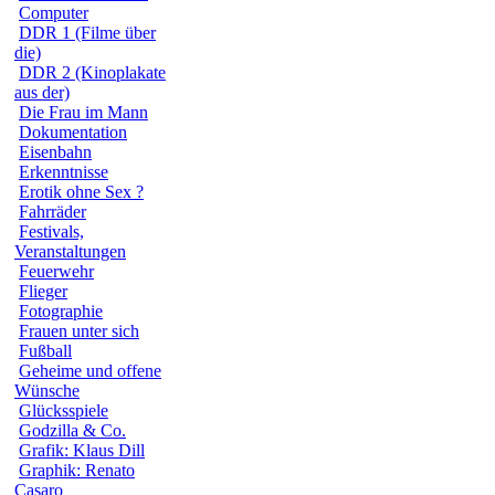
Computer
DDR 1 (Filme über
die)
DDR 2 (Kinoplakate
aus der)
Die Frau im Mann
Dokumentation
Eisenbahn
Erkenntnisse
Erotik ohne Sex ?
Fahrräder
Festivals,
Veranstaltungen
Feuerwehr
Flieger
Fotographie
Frauen unter sich
Fußball
Geheime und offene
Wünsche
Glücksspiele
Godzilla & Co.
Grafik: Klaus Dill
Graphik: Renato
Casaro