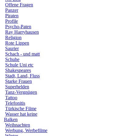
Offene Fragen
Panzer
Piraten
Profile
Psycho-Paten
Ray Harryhausen
Religion
Rote Lippen
Saurier
Schach - und matt
Schuhe
Schule Uni etc
Shakespeares
Stadt, Land, Fluss
Starke Frauen
Superhelden
Tanz-Vergnügen
Tattoo
Telefonitis
Türkische Filme
Wasser hat keine
Balken
Weihnachten
Werbung, Werbefilme
Winter