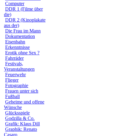
Computer
DDR 1 (Filme über
die)
DDR 2 (Kinoplakate
aus der)
Die Frau im Mann
Dokumentation
Eisenbahn
Erkenntnisse
Erotik ohne Sex ?
Fahrräder
Festivals,
Veranstaltungen
Feuerwehr
Flieger
Fotographie
Frauen unter sich
Fußball
Geheime und offene
Wünsche
Glücksspiele
Godzilla & Co.
Grafik: Klaus Dill
Graphik: Renato
Casaro