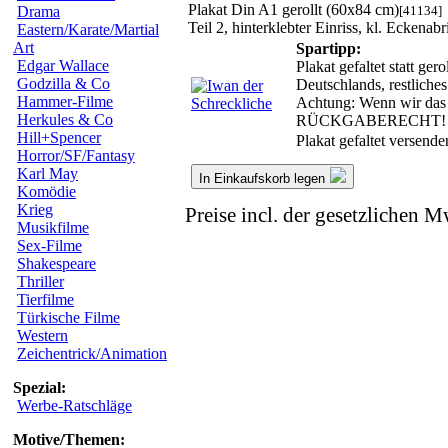
Plakat Din A1 gerollt (60x84 cm)
[41134]
Drama
Teil 2, hinterklebter Einriss, kl. Eckenabr
Eastern/Karate/Martial
Art
Spartipp:
Edgar Wallace
Plakat gefaltet statt ge
Godzilla & Co
Deutschlands, restlich
Hammer-Filme
Achtung: Wenn wir das g
Herkules & Co
RÜCKGABERECHT!
Hill+Spencer
Plakat gefaltet versend
Horror/SF/Fantasy
Karl May
In Einkaufskorb legen
Komödie
Krieg
Preise incl. der gesetzlichen M
Musikfilme
Sex-Filme
Shakespeare
Thriller
Tierfilme
Türkische Filme
Western
Zeichentrick/Animation
Spezial:
Werbe-Ratschläge
Motive/Themen: