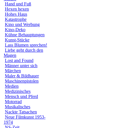
Hand und Fuß
Hexen hexen
Hohes Haus
Katastrophe
Kino und Werbung
Kino-Deko
Kühne Behauptungen
Kunst-Stücke
Lass Blumen sprechen!
Liebe geht durch den
Magen
Lost and Found
Männer unter sich
Märchen
Maler & Bildhauer
Maschinenpistolen
Medien
Medizinisches
Mensch und Pferd
Motorrad
Musikalisches
Nackte Tatsachen
Neue Filmkunst 1953-
1974
NS-Zeit