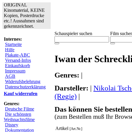
ORIGINAL
Kinomaterial, KEINE
Kopien, Posterdrucke
etc.! Ausnahmen sind
gekennzeichnet.
Schauspieler suchen
Film suche
Internes:
Startseite
Hilfe
Plakate-ABC
Iwan der Schreckl
Versand-Infos
Einkaufskorb
Impressum
Genres:
|
AGB
Widerufsbelehrung
Darsteller:
|
Nikolai Tsc
Datenschutzerklärung
Kauf widerrufen
(Regie)
|
Genres:
Das können Sie bestellen
Deutsche Filme
Die schönsten
(zum Bestellen muß Ihr Browse
Weihnachtsfilme
Disney
Artikel
[Art.Nr.]
Dokumentation