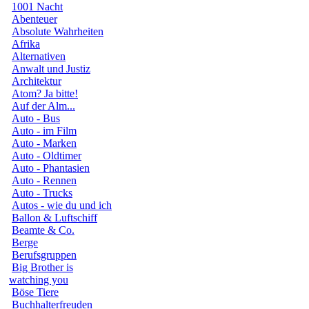
1001 Nacht
Abenteuer
Absolute Wahrheiten
Afrika
Alternativen
Anwalt und Justiz
Architektur
Atom? Ja bitte!
Auf der Alm...
Auto - Bus
Auto - im Film
Auto - Marken
Auto - Oldtimer
Auto - Phantasien
Auto - Rennen
Auto - Trucks
Autos - wie du und ich
Ballon & Luftschiff
Beamte & Co.
Berge
Berufsgruppen
Big Brother is
watching you
Böse Tiere
Buchhalterfreuden