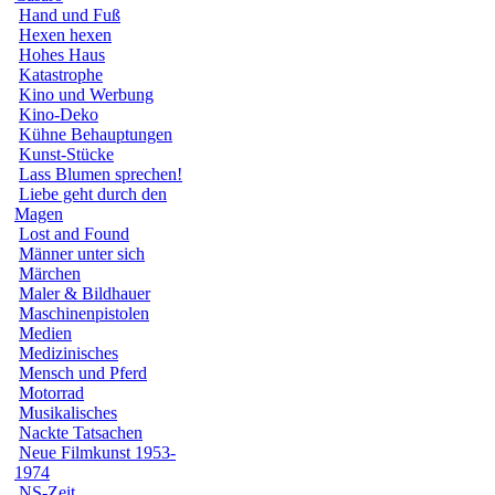
Hand und Fuß
Hexen hexen
Hohes Haus
Katastrophe
Kino und Werbung
Kino-Deko
Kühne Behauptungen
Kunst-Stücke
Lass Blumen sprechen!
Liebe geht durch den
Magen
Lost and Found
Männer unter sich
Märchen
Maler & Bildhauer
Maschinenpistolen
Medien
Medizinisches
Mensch und Pferd
Motorrad
Musikalisches
Nackte Tatsachen
Neue Filmkunst 1953-
1974
NS-Zeit