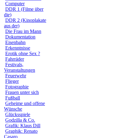
Computer
DDR 1 (Filme über
die)
DDR 2 (Kinoplakate
aus der)
Die Frau im Mann
Dokumentation
Eisenbahn
Erkenntnisse
Erotik ohne Sex ?
Fahrräder
Festivals,
Veranstaltungen
Feuerwehr
Flieger
Fotographie
Frauen unter sich
Fußball
Geheime und offene
Wünsche
Glücksspiele
Godzilla & Co.
Grafik: Klaus Dill
Graphik: Renato
Casaro