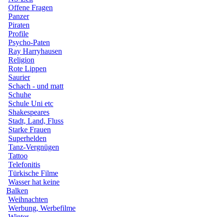
Offene Fragen
Panzer
Piraten
Profile
Psycho-Paten
Ray Harryhausen
Religion
Rote Lippen
Saurier
Schach - und matt
Schuhe
Schule Uni etc
Shakespeares
Stadt, Land, Fluss
Starke Frauen
Superhelden
Tanz-Vergnügen
Tattoo
Telefonitis
Türkische Filme
Wasser hat keine
Balken
Weihnachten
Werbung, Werbefilme
Winter