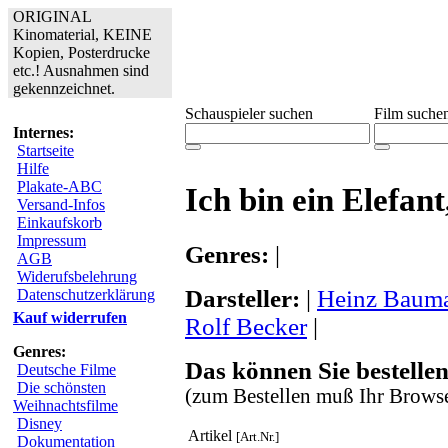
ORIGINAL
Kinomaterial, KEINE
Kopien, Posterdrucke
etc.! Ausnahmen sind
gekennzeichnet.
Schauspieler suchen
Film suche
Internes:
Startseite
Hilfe
Plakate-ABC
Ich bin ein Elefa
Versand-Infos
Einkaufskorb
Impressum
Genres:
|
AGB
Widerufsbelehrung
Darsteller:
|
Heinz Baum
Datenschutzerklärung
Kauf widerrufen
Rolf Becker
|
Genres:
Das können Sie bestellen
Deutsche Filme
Die schönsten
(zum Bestellen muß Ihr Browse
Weihnachtsfilme
Disney
Artikel
[Art.Nr.]
Dokumentation