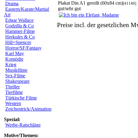
Plakat Din A1 gerollt (60x84 cm)
[41146]
Drama
gut/sehr gut
Eastern/Karate/Martial
Art
Edgar Wallace
Preise incl. der gesetzlichen M
Godzilla & Co
Hammer-Filme
Herkules & Co
Hill+Spencer
Horror/SF/Fantasy
Karl May
Komödie
Krieg
Musikfilme
Sex-Filme
Shakespeare
Thriller
Tierfilme
Türkische Filme
Western
Zeichentrick/Animation
Spezial:
Werbe-Ratschläge
Motive/Themen: