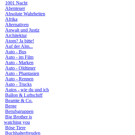
1001 Nacht
Abenteuer
Absolute Wahrheiten
Afrika
Alternativen
Anwalt und Justiz
Architektur
Atom? Ja bitte!
Auf der Alm...
Auto - Bus
Auto - im Film
Auto - Marken
Auto - Oldtimer
Auto - Phantasien
Auto - Rennen
Auto - Trucks
Autos - wie du und ich
Ballon & Luftschiff
Beamte & Co.
Berge
Berufsgruppen
Big Brother is
watching you
Böse Tiere
Buchhalterfreuden