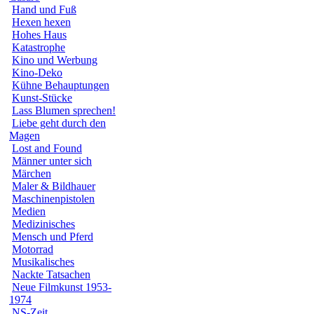
Hand und Fuß
Hexen hexen
Hohes Haus
Katastrophe
Kino und Werbung
Kino-Deko
Kühne Behauptungen
Kunst-Stücke
Lass Blumen sprechen!
Liebe geht durch den
Magen
Lost and Found
Männer unter sich
Märchen
Maler & Bildhauer
Maschinenpistolen
Medien
Medizinisches
Mensch und Pferd
Motorrad
Musikalisches
Nackte Tatsachen
Neue Filmkunst 1953-
1974
NS-Zeit