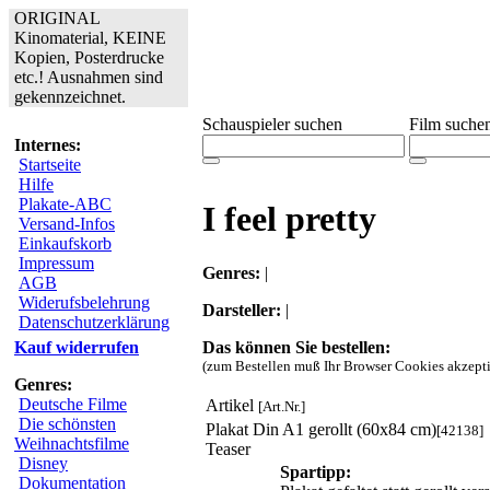
ORIGINAL
Kinomaterial, KEINE
Kopien, Posterdrucke
etc.! Ausnahmen sind
gekennzeichnet.
Schauspieler suchen
Film suche
Internes:
Startseite
Hilfe
Plakate-ABC
I feel pretty
Versand-Infos
Einkaufskorb
Impressum
Genres:
|
AGB
Widerufsbelehrung
Darsteller:
|
Datenschutzerklärung
Das können Sie bestellen:
Kauf widerrufen
(zum Bestellen muß Ihr Browser Cookies akzepti
Genres:
Deutsche Filme
Artikel
[Art.Nr.]
Die schönsten
Plakat Din A1 gerollt (60x84 cm)
[42138]
Weihnachtsfilme
Teaser
Disney
Spartipp:
Dokumentation