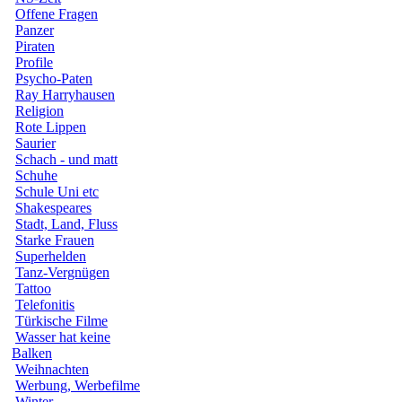
Offene Fragen
Panzer
Piraten
Profile
Psycho-Paten
Ray Harryhausen
Religion
Rote Lippen
Saurier
Schach - und matt
Schuhe
Schule Uni etc
Shakespeares
Stadt, Land, Fluss
Starke Frauen
Superhelden
Tanz-Vergnügen
Tattoo
Telefonitis
Türkische Filme
Wasser hat keine
Balken
Weihnachten
Werbung, Werbefilme
Winter