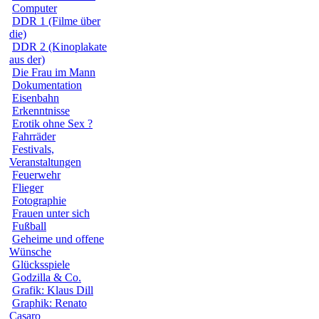
Computer
DDR 1 (Filme über
die)
DDR 2 (Kinoplakate
aus der)
Die Frau im Mann
Dokumentation
Eisenbahn
Erkenntnisse
Erotik ohne Sex ?
Fahrräder
Festivals,
Veranstaltungen
Feuerwehr
Flieger
Fotographie
Frauen unter sich
Fußball
Geheime und offene
Wünsche
Glücksspiele
Godzilla & Co.
Grafik: Klaus Dill
Graphik: Renato
Casaro