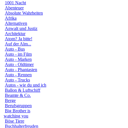
1001 Nacht
Abenteuer
Absolute Wahrheiten
Afrika
Alternativen
Anwalt und Justiz
Architektur
Atom? Ja bitte!
Auf der Alm...
Auto - Bus
Auto - im Film
Auto - Marken
Auto - Oldtimer
Auto - Phantasien
Auto - Rennen
Auto - Trucks
Autos - wie du und ich
Ballon & Luftschiff
Beamte & Co.
Berge
Berufsgruppen
Big Brother is
watching you
Böse Tiere
Buchhalterfreuden