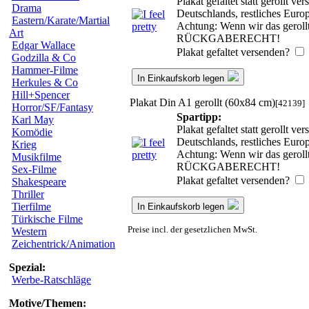
Plakat gefaltet statt gerollt 
Drama
Deutschlands, restliches Euro
Eastern/Karate/Martial
Achtung: Wenn wir das gerollt
Art
RÜCKGABERECHT!
Edgar Wallace
Plakat gefaltet versenden?
Godzilla & Co
Hammer-Filme
In Einkaufskorb legen
Herkules & Co
Hill+Spencer
Plakat Din A1 gerollt (60x84 cm)
[42139]
Horror/SF/Fantasy
Spartipp:
Karl May
Plakat gefaltet statt gerollt 
Komödie
Deutschlands, restliches Euro
Krieg
Achtung: Wenn wir das gerollt
Musikfilme
RÜCKGABERECHT!
Sex-Filme
Plakat gefaltet versenden?
Shakespeare
Thriller
Tierfilme
In Einkaufskorb legen
Türkische Filme
Preise incl. der gesetzlichen MwSt.
Western
Zeichentrick/Animation
Spezial:
Werbe-Ratschläge
Motive/Themen: