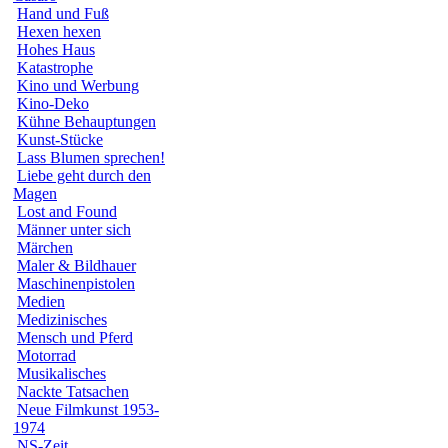
Hand und Fuß
Hexen hexen
Hohes Haus
Katastrophe
Kino und Werbung
Kino-Deko
Kühne Behauptungen
Kunst-Stücke
Lass Blumen sprechen!
Liebe geht durch den
Magen
Lost and Found
Männer unter sich
Märchen
Maler & Bildhauer
Maschinenpistolen
Medien
Medizinisches
Mensch und Pferd
Motorrad
Musikalisches
Nackte Tatsachen
Neue Filmkunst 1953-
1974
NS-Zeit