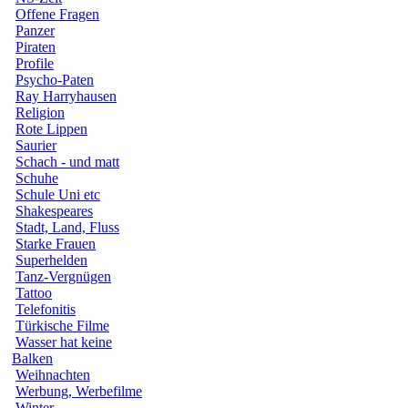
Offene Fragen
Panzer
Piraten
Profile
Psycho-Paten
Ray Harryhausen
Religion
Rote Lippen
Saurier
Schach - und matt
Schuhe
Schule Uni etc
Shakespeares
Stadt, Land, Fluss
Starke Frauen
Superhelden
Tanz-Vergnügen
Tattoo
Telefonitis
Türkische Filme
Wasser hat keine
Balken
Weihnachten
Werbung, Werbefilme
Winter