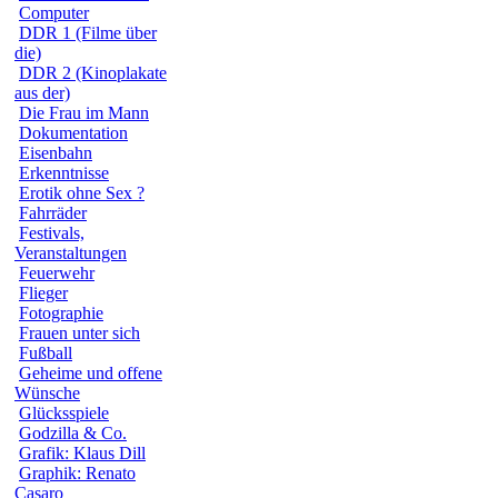
Computer
DDR 1 (Filme über
die)
DDR 2 (Kinoplakate
aus der)
Die Frau im Mann
Dokumentation
Eisenbahn
Erkenntnisse
Erotik ohne Sex ?
Fahrräder
Festivals,
Veranstaltungen
Feuerwehr
Flieger
Fotographie
Frauen unter sich
Fußball
Geheime und offene
Wünsche
Glücksspiele
Godzilla & Co.
Grafik: Klaus Dill
Graphik: Renato
Casaro