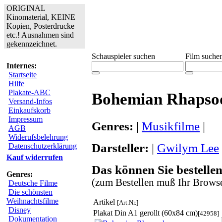
ORIGINAL
Kinomaterial, KEINE
Kopien, Posterdrucke
etc.! Ausnahmen sind
gekennzeichnet.
Schauspieler suchen
Film suche
Internes:
Startseite
Hilfe
Plakate-ABC
Bohemian Rhapso
Versand-Infos
Einkaufskorb
Impressum
Genres:
|
Musikfilme
|
AGB
Widerufsbelehrung
Darsteller:
|
Gwilym Lee
Datenschutzerklärung
Kauf widerrufen
Das können Sie bestellen
Genres:
(zum Bestellen muß Ihr Browse
Deutsche Filme
Die schönsten
Weihnachtsfilme
Artikel
[Art.Nr.]
Disney
Plakat Din A1 gerollt (60x84 cm)
[42958]
Dokumentation