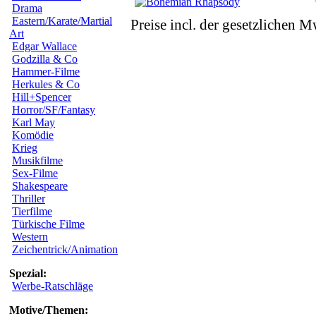
Drama
Eastern/Karate/Martial
Preise incl. der gesetzlichen M
Art
Edgar Wallace
Godzilla & Co
Hammer-Filme
Herkules & Co
Hill+Spencer
Horror/SF/Fantasy
Karl May
Komödie
Krieg
Musikfilme
Sex-Filme
Shakespeare
Thriller
Tierfilme
Türkische Filme
Western
Zeichentrick/Animation
Spezial:
Werbe-Ratschläge
Motive/Themen: