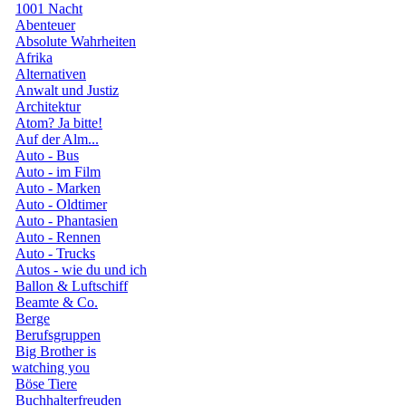
1001 Nacht
Abenteuer
Absolute Wahrheiten
Afrika
Alternativen
Anwalt und Justiz
Architektur
Atom? Ja bitte!
Auf der Alm...
Auto - Bus
Auto - im Film
Auto - Marken
Auto - Oldtimer
Auto - Phantasien
Auto - Rennen
Auto - Trucks
Autos - wie du und ich
Ballon & Luftschiff
Beamte & Co.
Berge
Berufsgruppen
Big Brother is
watching you
Böse Tiere
Buchhalterfreuden