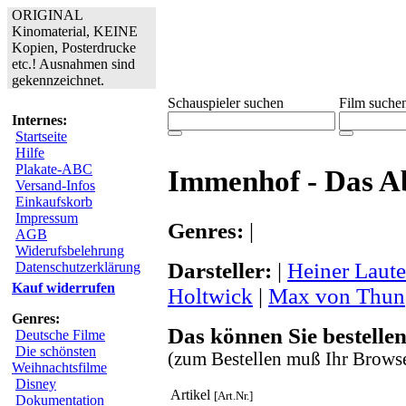
ORIGINAL
Kinomaterial, KEINE
Kopien, Posterdrucke
etc.! Ausnahmen sind
gekennzeichnet.
Schauspieler suchen
Film suche
Internes:
Startseite
Hilfe
Plakate-ABC
Immenhof - Das A
Versand-Infos
Einkaufskorb
Impressum
Genres:
|
AGB
Widerufsbelehrung
Darsteller:
|
Heiner Laut
Datenschutzerklärung
Kauf widerrufen
Holtwick
|
Max von Thun
Genres:
Das können Sie bestellen
Deutsche Filme
Die schönsten
(zum Bestellen muß Ihr Browse
Weihnachtsfilme
Disney
Artikel
[Art.Nr.]
Dokumentation