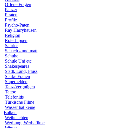
Offene Fragen
Panzer
Piraten
Profile
Psycho-Paten
Ray Harryhausen
Religion
Rote Lippen
Saurier
Schach - und matt
Schuhe
Schule Uni etc
Shakespeares
Stadt, Land, Fluss
Starke Frauen
Superhelden
Tanz-Vergnügen
Tattoo
Telefonitis
Türkische Filme
Wasser hat keine
Balken
Weihnachten
Werbung, Werbefilme
Winter