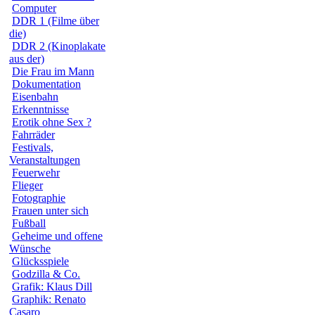
Computer
DDR 1 (Filme über
die)
DDR 2 (Kinoplakate
aus der)
Die Frau im Mann
Dokumentation
Eisenbahn
Erkenntnisse
Erotik ohne Sex ?
Fahrräder
Festivals,
Veranstaltungen
Feuerwehr
Flieger
Fotographie
Frauen unter sich
Fußball
Geheime und offene
Wünsche
Glücksspiele
Godzilla & Co.
Grafik: Klaus Dill
Graphik: Renato
Casaro