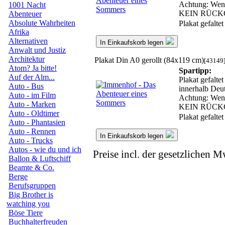
Achtung: Wenn 
1001 Nacht
KEIN RÜCK
Abenteuer
Absolute Wahrheiten
Plakat gefalte
Afrika
Alternativen
In Einkaufskorb legen
Anwalt und Justiz
Architektur
Plakat Din A0 gerollt (84x119 cm)
[43149
Atom? Ja bitte!
Spartipp:
Auf der Alm...
Plakat gefalte
Auto - Bus
innerhalb Deut
Auto - im Film
Achtung: Wenn 
Auto - Marken
KEIN RÜCK
Auto - Oldtimer
Plakat gefalte
Auto - Phantasien
Auto - Rennen
In Einkaufskorb legen
Auto - Trucks
Autos - wie du und ich
Preise incl. der gesetzlichen M
Ballon & Luftschiff
Beamte & Co.
Berge
Berufsgruppen
Big Brother is
watching you
Böse Tiere
Buchhalterfreuden