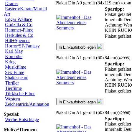
Plakat Din A0 gerollt (84x119 cm)
[43148
Drama
Eastern/Karate/Martial
Spartipp:
Art
Plakat gefalte
Edgar Wallace
innerhalb Deut
Godzilla & Co
Achtung: Wenn 
Hammer-Filme
KEIN RÜCK
Herkules & Co
Plakat gefalte
Hill+Spencer
Horror/SF/Fantasy
In Einkaufskorb legen
Karl May
Komödie
Plakat Din A1 gerollt (60x84 cm)
[42995]
Krieg
Spartipp:
Musikfilme
Plakat gefalte
Sex-Filme
innerhalb Deut
Shakespeare
Achtung: Wenn 
Thriller
KEIN RÜCK
Tierfilme
Plakat gefalte
Türkische Filme
Western
In Einkaufskorb legen
Zeichentrick/Animation
Plakat Din A1 gerollt (60x84 cm)
[42996]
Spezial:
Spartipp:
Werbe-Ratschläge
Plakat gefalte
innerhalb Deut
Motive/Themen: