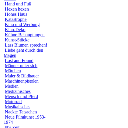
Hand und Fuß
Hexen hexen
Hohes Haus
Katastrophe
Kino und Werbung
Kino-Deko
Kühne Behauptungen
Kunst-Stücke
Lass Blumen sprechen!
Liebe geht durch den
Magen
Lost and Found
Männer unter sich
Märchen
Maler & Bildhauer
Maschinenpistolen
Medien
Medizinisches
Mensch und Pferd
Motorrad
Musikalisches
Nackte Tatsachen
Neue Filmkunst 1953-
1974
NS-Zeit