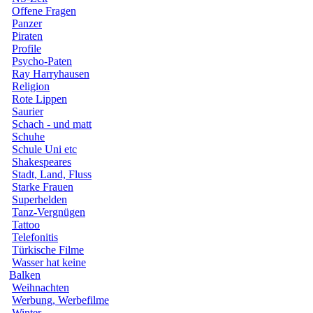
Offene Fragen
Panzer
Piraten
Profile
Psycho-Paten
Ray Harryhausen
Religion
Rote Lippen
Saurier
Schach - und matt
Schuhe
Schule Uni etc
Shakespeares
Stadt, Land, Fluss
Starke Frauen
Superhelden
Tanz-Vergnügen
Tattoo
Telefonitis
Türkische Filme
Wasser hat keine
Balken
Weihnachten
Werbung, Werbefilme
Winter