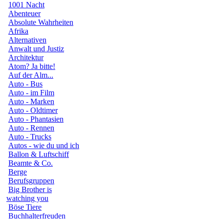
1001 Nacht
Abenteuer
Absolute Wahrheiten
Afrika
Alternativen
Anwalt und Justiz
Architektur
Atom? Ja bitte!
Auf der Alm...
Auto - Bus
Auto - im Film
Auto - Marken
Auto - Oldtimer
Auto - Phantasien
Auto - Rennen
Auto - Trucks
Autos - wie du und ich
Ballon & Luftschiff
Beamte & Co.
Berge
Berufsgruppen
Big Brother is
watching you
Böse Tiere
Buchhalterfreuden