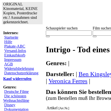
ORIGINAL
Kinomaterial, KEINE
Kopien, Posterdrucke
etc.! Ausnahmen sind
gekennzeichnet.
Schauspieler suchen
Film suche
Internes:
Startseite
Hilfe
Plakate-ABC
Intrigo - Tod eine
Versand-Infos
Einkaufskorb
Impressum
Genres:
|
AGB
Widerufsbelehrung
Darsteller:
|
Ben Kingsle
Datenschutzerklärung
Kauf widerrufen
|
Veronica Ferres
|
Genres:
Das können Sie bestellen
Deutsche Filme
Die schönsten
(zum Bestellen muß Ihr Browse
Weihnachtsfilme
Disney
Artikel
[Art.Nr.]
Dokumentation