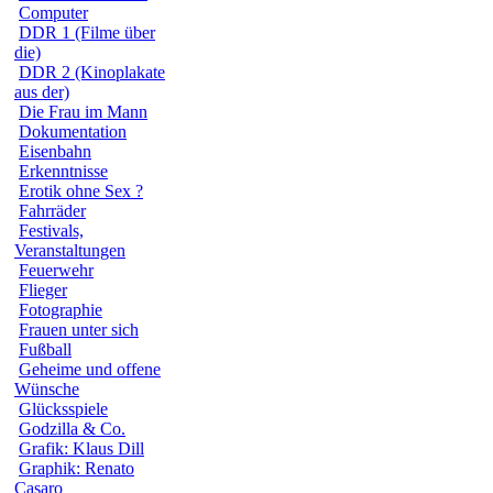
Computer
DDR 1 (Filme über
die)
DDR 2 (Kinoplakate
aus der)
Die Frau im Mann
Dokumentation
Eisenbahn
Erkenntnisse
Erotik ohne Sex ?
Fahrräder
Festivals,
Veranstaltungen
Feuerwehr
Flieger
Fotographie
Frauen unter sich
Fußball
Geheime und offene
Wünsche
Glücksspiele
Godzilla & Co.
Grafik: Klaus Dill
Graphik: Renato
Casaro