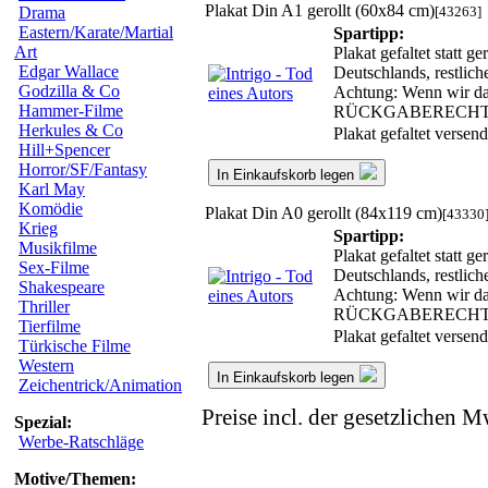
Plakat Din A1 gerollt (60x84 cm)
[43263]
Drama
Eastern/Karate/Martial
Spartipp:
Art
Plakat gefaltet statt 
Edgar Wallace
Deutschlands, restlic
Godzilla & Co
Achtung: Wenn wir das 
Hammer-Filme
RÜCKGABERECHT
Herkules & Co
Plakat gefaltet verse
Hill+Spencer
Horror/SF/Fantasy
In Einkaufskorb legen
Karl May
Komödie
Plakat Din A0 gerollt (84x119 cm)
[43330
Krieg
Spartipp:
Musikfilme
Plakat gefaltet statt 
Sex-Filme
Deutschlands, restlic
Shakespeare
Achtung: Wenn wir das 
Thriller
RÜCKGABERECHT
Tierfilme
Plakat gefaltet verse
Türkische Filme
Western
In Einkaufskorb legen
Zeichentrick/Animation
Preise incl. der gesetzlichen M
Spezial:
Werbe-Ratschläge
Motive/Themen: