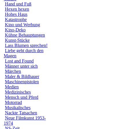
Hand und Fuß
Hexen hexen
Hohes Haus
Katastrophe
Kino und Werbung
Kino-Deko
Kühne Behauptungen
Kunst-Stücke
Lass Blumen sprechen!
Liebe geht durch den
Magen
Lost and Found
Männer unter sich
Märchen
Maler & Bildhauer
Maschinenpistolen
Medien
Medizinisches
Mensch und Pferd
Motorrad
Musikalisches
Nackte Tatsachen
Neue Filmkunst 1953-
1974
NS-Zeit