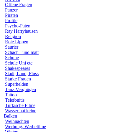
Offene Fragen
Panzer
Piraten
Profile
Psycho-Paten
Ray Harryhausen
Religion
Rote Lippen
Saurier
Schach - und matt
Schuhe
Schule Uni etc
Shakespeares
Stadt, Land, Fluss
Starke Frauen
Superhelden
Tanz-Vergnügen
Tattoo
Telefonitis
Türkische Filme
Wasser hat keine
Balken
Weihnachten
Werbung, Werbefilme
Winter