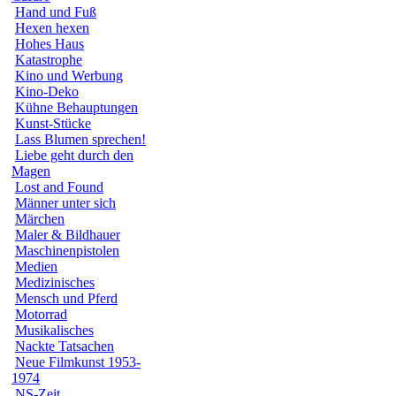
Hand und Fuß
Hexen hexen
Hohes Haus
Katastrophe
Kino und Werbung
Kino-Deko
Kühne Behauptungen
Kunst-Stücke
Lass Blumen sprechen!
Liebe geht durch den
Magen
Lost and Found
Männer unter sich
Märchen
Maler & Bildhauer
Maschinenpistolen
Medien
Medizinisches
Mensch und Pferd
Motorrad
Musikalisches
Nackte Tatsachen
Neue Filmkunst 1953-
1974
NS-Zeit