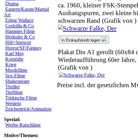
Drama
ca. 1960, kleiner FSK-Stempel
Eastern/Karate/Martial
Aushangspuren, zwei kleine hi
Art
schwarzen Rand (Grafik von )
Edgar Wallace
Godzilla & Co
Hammer-Filme
Herkules & Co
In Einkaufskorb legen
Hill+Spencer
Horror/SF/Fantasy
Plakat Din A1 gerollt (60x84 
Karl May
Wiederaufführung 60er Jahre, P
Komödie
Krieg
(Grafik von )
Musikfilme
Sex-Filme
Shakespeare
Preise incl. der gesetzlichen M
Thriller
Tierfilme
Türkische Filme
Western
Zeichentrick/Animation
Spezial:
Werbe-Ratschläge
Motive/Themen: