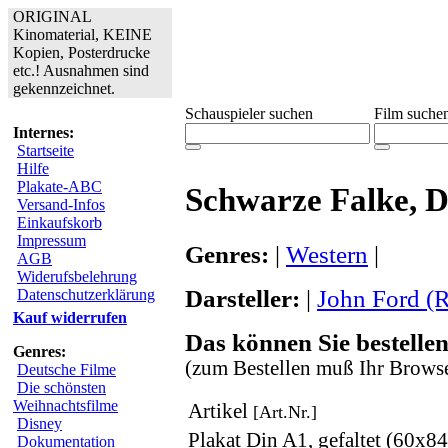
ORIGINAL
Kinomaterial, KEINE
Kopien, Posterdrucke
etc.! Ausnahmen sind
gekennzeichnet.
Schauspieler suchen
Film suche
Internes:
Startseite
Hilfe
Plakate-ABC
Schwarze Falke, 
Versand-Infos
Einkaufskorb
Impressum
Genres:
|
Western
|
AGB
Widerufsbelehrung
Darsteller:
|
John Ford (R
Datenschutzerklärung
Kauf widerrufen
Das können Sie bestellen
Genres:
(zum Bestellen muß Ihr Browse
Deutsche Filme
Die schönsten
Weihnachtsfilme
Artikel
[Art.Nr.]
Disney
Plakat Din A1, gefaltet (60x8
Dokumentation