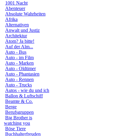
1001 Nacht
Abenteuer
Absolute Wahrheiten
Afrika
Alternativen
Anwalt und Justiz
Architektur
Atom? Ja bitte!
Auf der Alm...
Auto - Bus
Auto - im Film
Auto - Marken
Auto - Oldtimer
Auto - Phantasien
Auto - Rennen
Auto - Trucks
Autos - wie du und ich
Ballon & Luftschiff
Beamte & Co.
Berge
Berufsgruppen
Big Brother is
watching you
Böse Tiere
Buchhalterfreuden