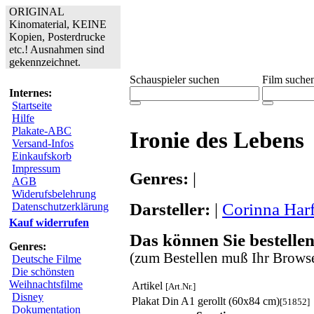
ORIGINAL
Kinomaterial, KEINE
Kopien, Posterdrucke
etc.! Ausnahmen sind
gekennzeichnet.
Schauspieler suchen
Film suche
Internes:
Startseite
Hilfe
Plakate-ABC
Ironie des Lebens
Versand-Infos
Einkaufskorb
Impressum
Genres:
|
AGB
Widerufsbelehrung
Darsteller:
|
Corinna Har
Datenschutzerklärung
Kauf widerrufen
Das können Sie bestellen
Genres:
(zum Bestellen muß Ihr Browse
Deutsche Filme
Die schönsten
Weihnachtsfilme
Artikel
[Art.Nr.]
Disney
Plakat Din A1 gerollt (60x84 cm)
[51852]
Dokumentation