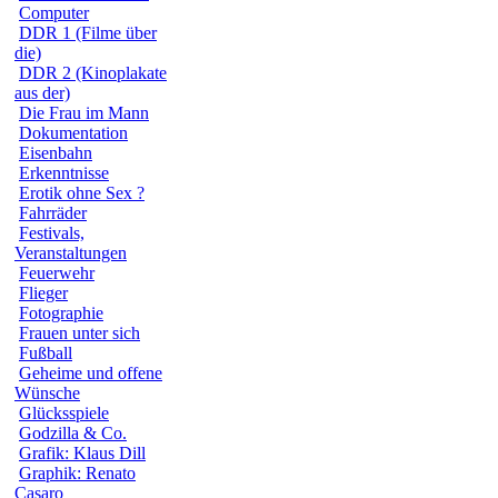
Computer
DDR 1 (Filme über
die)
DDR 2 (Kinoplakate
aus der)
Die Frau im Mann
Dokumentation
Eisenbahn
Erkenntnisse
Erotik ohne Sex ?
Fahrräder
Festivals,
Veranstaltungen
Feuerwehr
Flieger
Fotographie
Frauen unter sich
Fußball
Geheime und offene
Wünsche
Glücksspiele
Godzilla & Co.
Grafik: Klaus Dill
Graphik: Renato
Casaro