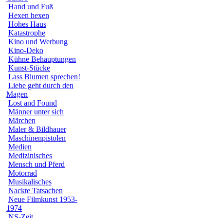
Hand und Fuß
Hexen hexen
Hohes Haus
Katastrophe
Kino und Werbung
Kino-Deko
Kühne Behauptungen
Kunst-Stücke
Lass Blumen sprechen!
Liebe geht durch den
Magen
Lost and Found
Männer unter sich
Märchen
Maler & Bildhauer
Maschinenpistolen
Medien
Medizinisches
Mensch und Pferd
Motorrad
Musikalisches
Nackte Tatsachen
Neue Filmkunst 1953-
1974
NS-Zeit