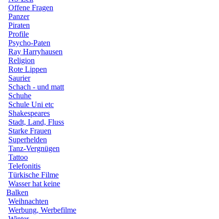
Offene Fragen
Panzer
Piraten
Profile
Psycho-Paten
Ray Harryhausen
Religion
Rote Lippen
Saurier
Schach - und matt
Schuhe
Schule Uni etc
Shakespeares
Stadt, Land, Fluss
Starke Frauen
Superhelden
Tanz-Vergnügen
Tattoo
Telefonitis
Türkische Filme
Wasser hat keine
Balken
Weihnachten
Werbung, Werbefilme
Winter