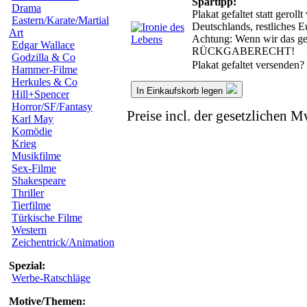
Spartipp:
Drama
Plakat gefaltet statt gero
Eastern/Karate/Martial
Deutschlands, restliches 
Art
Achtung: Wenn wir das gero
Edgar Wallace
RÜCKGABERECHT!
Godzilla & Co
Plakat gefaltet versenden?
Hammer-Filme
Herkules & Co
In Einkaufskorb legen
Hill+Spencer
Horror/SF/Fantasy
Preise incl. der gesetzlichen M
Karl May
Komödie
Krieg
Musikfilme
Sex-Filme
Shakespeare
Thriller
Tierfilme
Türkische Filme
Western
Zeichentrick/Animation
Spezial:
Werbe-Ratschläge
Motive/Themen: