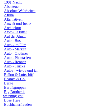
1001 Nacht
Abenteuer
Absolute Wahrheiten
Afrika
Alternativen
Anwalt und Justiz
Architektur
Atom? Ja bitte!
Auf der Alm...
Auto - Bus
Auto - im Film
Auto - Marken
Auto - Oldtimer
Auto - Phantasien
Auto - Rennen
Auto - Trucks
Autos - wie du und ich
Ballon & Luftschiff
Beamte & Co.
Berge
Berufsgruppen
Big Brother is
watching you
Böse Tiere
Buchhalterfreuden