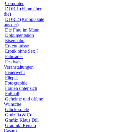
Computer
DDR 1 (Filme über
die)
DDR 2 (Kinoplakate
aus der)
Die Frau im Mann
Dokumentation
Eisenbahn
Erkenntnisse
Erotik ohne Sex ?
Fahrräder
Festivals,
Veranstaltungen
Feuerwehr
Flieger
Fotographie
Frauen unter sich
Fußball
Geheime und offene
Wünsche
Glücksspiele
Godzilla & Co.
Grafik: Klaus Dill
Graphik: Renato
Casaro