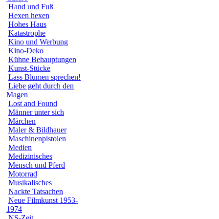
Hand und Fuß
Hexen hexen
Hohes Haus
Katastrophe
Kino und Werbung
Kino-Deko
Kühne Behauptungen
Kunst-Stücke
Lass Blumen sprechen!
Liebe geht durch den
Magen
Lost and Found
Männer unter sich
Märchen
Maler & Bildhauer
Maschinenpistolen
Medien
Medizinisches
Mensch und Pferd
Motorrad
Musikalisches
Nackte Tatsachen
Neue Filmkunst 1953-
1974
NS-Zeit