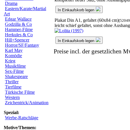
Drama
Eastern/Karate/Martial
In Einkaufskorb legen
Art
Edgar Wallace
Plakat Din A1, gefaltet (60x84 cm)
[52049
Godzilla & Co
leicht schief gefaltet, sonst ohne Aushan
Hammer-Filme
Herkules & Co
Hill+Spencer
In Einkaufskorb legen
Horror/SF/Fantasy
Karl May
Preise incl. der gesetzlichen M
Komödie
Krieg
Musikfilme
Sex-Filme
Shakespeare
Thriller
Tierfilme
Türkische Filme
Western
Zeichentrick/Animation
Spezial:
Werbe-Ratschläge
Motive/Themen: