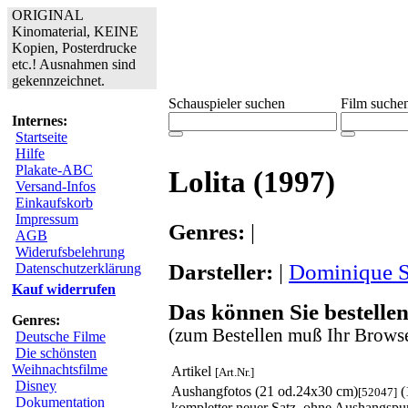
ORIGINAL
Kinomaterial, KEINE
Kopien, Posterdrucke
etc.! Ausnahmen sind
gekennzeichnet.
Schauspieler suchen
Film suche
Internes:
Startseite
Hilfe
Plakate-ABC
Lolita (1997)
Versand-Infos
Einkaufskorb
Impressum
Genres:
|
AGB
Widerufsbelehrung
Darsteller:
|
Dominique 
Datenschutzerklärung
Kauf widerrufen
Das können Sie bestellen
Genres:
(zum Bestellen muß Ihr Browse
Deutsche Filme
Die schönsten
Weihnachtsfilme
Artikel
[Art.Nr.]
Disney
Aushangfotos (21 od.24x30 cm)
(
[52047]
Dokumentation
kompletter neuer Satz, ohne Aushangspu