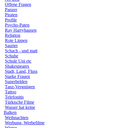
Offene Fragen
Panzer
Piraten
Profile
Psycho-Paten
Ray Harryhausen
Religion
Rote Lippen
Saurier
Schach - und matt
Schuhe
Schule Uni etc
Shakespeares
Stadt, Land, Fluss
Starke Frauen
Superhelden
Tanz-Vergnügen
Tattoo
Telefonitis
Türkische Filme
Wasser hat keine
Balken
Weihnachten
Werbung, Werbefilme
Winter