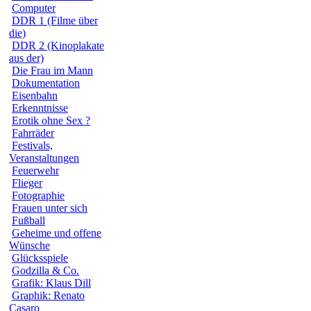
Computer
DDR 1 (Filme über
die)
DDR 2 (Kinoplakate
aus der)
Die Frau im Mann
Dokumentation
Eisenbahn
Erkenntnisse
Erotik ohne Sex ?
Fahrräder
Festivals,
Veranstaltungen
Feuerwehr
Flieger
Fotographie
Frauen unter sich
Fußball
Geheime und offene
Wünsche
Glücksspiele
Godzilla & Co.
Grafik: Klaus Dill
Graphik: Renato
Casaro