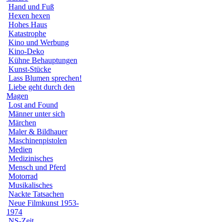
Hand und Fuß
Hexen hexen
Hohes Haus
Katastrophe
Kino und Werbung
Kino-Deko
Kühne Behauptungen
Kunst-Stücke
Lass Blumen sprechen!
Liebe geht durch den
Magen
Lost and Found
Männer unter sich
Märchen
Maler & Bildhauer
Maschinenpistolen
Medien
Medizinisches
Mensch und Pferd
Motorrad
Musikalisches
Nackte Tatsachen
Neue Filmkunst 1953-
1974
NS-Zeit