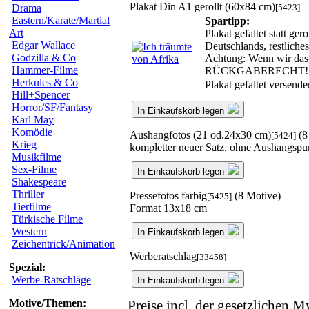
Plakat Din A1 gerollt (60x84 cm)
[5423]
Drama
Eastern/Karate/Martial
Spartipp:
Art
Plakat gefaltet statt ge
Edgar Wallace
Deutschlands, restlich
Godzilla & Co
Achtung: Wenn wir das g
Hammer-Filme
RÜCKGABERECHT!
Herkules & Co
Plakat gefaltet versend
Hill+Spencer
Horror/SF/Fantasy
In Einkaufskorb legen
Karl May
Komödie
Aushangfotos (21 od.24x30 cm)
(8
[5424]
Krieg
kompletter neuer Satz, ohne Aushangspu
Musikfilme
Sex-Filme
In Einkaufskorb legen
Shakespeare
Thriller
Pressefotos farbig
(8 Motive)
[5425]
Tierfilme
Format 13x18 cm
Türkische Filme
Western
In Einkaufskorb legen
Zeichentrick/Animation
Werberatschlag
[33458]
Spezial:
Werbe-Ratschläge
In Einkaufskorb legen
Motive/Themen:
Preise incl. der gesetzlichen M