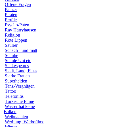
Offene Fragen
Panzer
Piraten
Profile
Psycho-Paten
Ray Harryhausen
Religion
Rote Lippen
Saurier
Schach - und matt
Schuhe
Schule Uni etc
Shakespeares
Stadt, Land, Fluss
Starke Frauen
Superhelden
Tanz-Vergnügen
Tattoo
Telefonitis
Türkische Filme
Wasser hat keine
Balken
Weihnachten
Werbung, Werbefilme
Winter