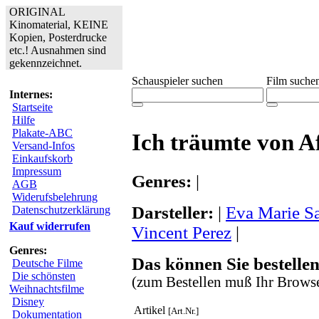
ORIGINAL
Kinomaterial, KEINE
Kopien, Posterdrucke
etc.! Ausnahmen sind
gekennzeichnet.
Schauspieler suchen
Film suche
Internes:
Startseite
Hilfe
Plakate-ABC
Ich träumte von A
Versand-Infos
Einkaufskorb
Impressum
Genres:
|
AGB
Widerufsbelehrung
Darsteller:
|
Eva Marie Sa
Datenschutzerklärung
Kauf widerrufen
Vincent Perez
|
Genres:
Das können Sie bestellen
Deutsche Filme
Die schönsten
(zum Bestellen muß Ihr Browse
Weihnachtsfilme
Disney
Artikel
[Art.Nr.]
Dokumentation