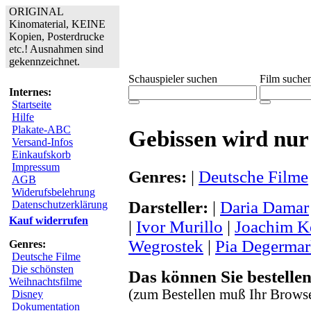
ORIGINAL
Kinomaterial, KEINE
Kopien, Posterdrucke
etc.! Ausnahmen sind
gekennzeichnet.
Schauspieler suchen
Film suche
Internes:
Startseite
Hilfe
Plakate-ABC
Gebissen wird nur
Versand-Infos
Einkaufskorb
Impressum
Genres:
|
Deutsche Filme
AGB
Widerufsbelehrung
Darsteller:
|
Daria Damar
Datenschutzerklärung
Kauf widerrufen
|
Ivor Murillo
|
Joachim 
Wegrostek
|
Pia Degerma
Genres:
Deutsche Filme
Die schönsten
Das können Sie bestellen
Weihnachtsfilme
(zum Bestellen muß Ihr Browse
Disney
Dokumentation