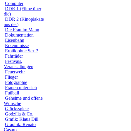
Computer
DDR 1 (Filme über
die)
DDR 2 (Kinoplakate
aus der)
Die Frau im Mann
Dokumentation
Eisenbahn
Erkenntnisse
Erotik ohne Sex ?
Fahrräder
Festivals,
Veranstaltungen
Feuerwehr
Flieger
Fotographie
Frauen unter sich
Fußball
Geheime und offene
Wünsche
Glücksspiele
Godzilla & Co.
Grafik: Klaus Dill
Graphik: Renato
Casaro