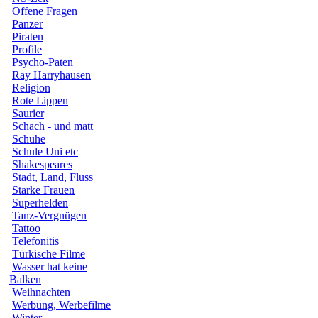
Offene Fragen
Panzer
Piraten
Profile
Psycho-Paten
Ray Harryhausen
Religion
Rote Lippen
Saurier
Schach - und matt
Schuhe
Schule Uni etc
Shakespeares
Stadt, Land, Fluss
Starke Frauen
Superhelden
Tanz-Vergnügen
Tattoo
Telefonitis
Türkische Filme
Wasser hat keine
Balken
Weihnachten
Werbung, Werbefilme
Winter