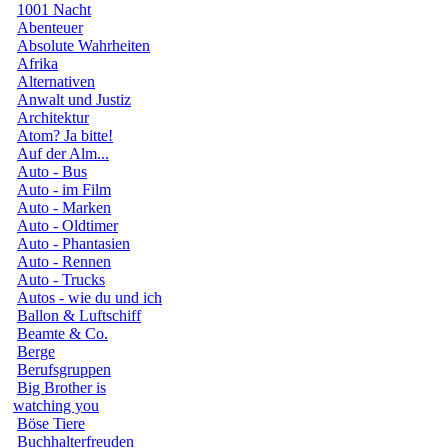
1001 Nacht
Abenteuer
Absolute Wahrheiten
Afrika
Alternativen
Anwalt und Justiz
Architektur
Atom? Ja bitte!
Auf der Alm...
Auto - Bus
Auto - im Film
Auto - Marken
Auto - Oldtimer
Auto - Phantasien
Auto - Rennen
Auto - Trucks
Autos - wie du und ich
Ballon & Luftschiff
Beamte & Co.
Berge
Berufsgruppen
Big Brother is
watching you
Böse Tiere
Buchhalterfreuden