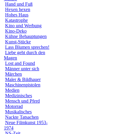
Hand und Fuß
Hexen hexen
Hohes Haus
Katastrophe
Kino und Werbung
Kino-Deko
Kühne Behauptungen
Kunst-Stücke
Lass Blumen sprechen!
Liebe geht durch den
Magen
Lost and Found
Männer unter sich
Märchen
Maler & Bildhauer
Maschinenpistolen
Medien
Medizinisches
Mensch und Pferd
Motorrad
Musikalisches
Nackte Tatsachen
Neue Filmkunst 1953-
1974
NS-Zeit