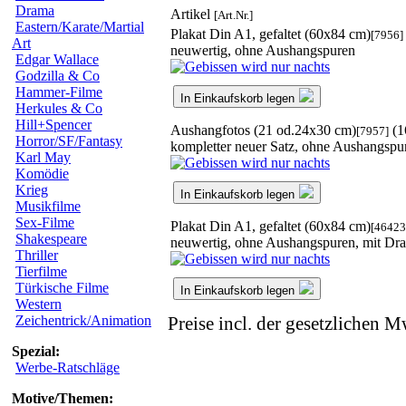
Drama
Artikel
[Art.Nr.]
Eastern/Karate/Martial
Plakat Din A1, gefaltet (60x84 cm)
[7956]
Art
neuwertig, ohne Aushangspuren
Edgar Wallace
Godzilla & Co
Hammer-Filme
In Einkaufskorb legen
Herkules & Co
Hill+Spencer
Aushangfotos (21 od.24x30 cm)
(1
[7957]
Horror/SF/Fantasy
kompletter neuer Satz, ohne Aushangspu
Karl May
Komödie
Krieg
In Einkaufskorb legen
Musikfilme
Sex-Filme
Plakat Din A1, gefaltet (60x84 cm)
[46423
Shakespeare
neuwertig, ohne Aushangspuren, mit Dra
Thriller
Tierfilme
Türkische Filme
In Einkaufskorb legen
Western
Zeichentrick/Animation
Preise incl. der gesetzlichen M
Spezial:
Werbe-Ratschläge
Motive/Themen: